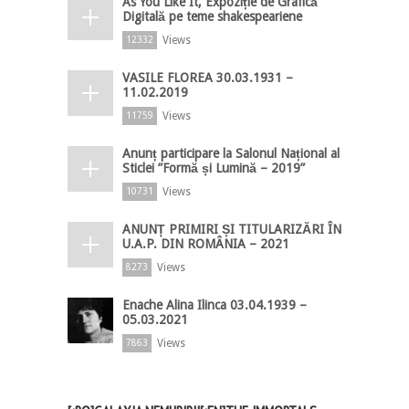
As You Like It, Expoziție de Grafică
Digitală pe teme shakespeariene
Views
12332
VASILE FLOREA 30.03.1931 –
11.02.2019
Views
11759
Anunț participare la Salonul Național al
Sticlei ”Formă și Lumină – 2019”
Views
10731
ANUNȚ PRIMIRI ȘI TITULARIZĂRI ÎN
U.A.P. DIN ROMÂNIA – 2021
Views
8273
Enache Alina Ilinca 03.04.1939 –
05.03.2021
Views
7863