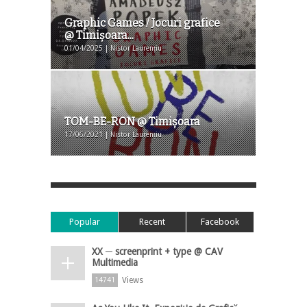
Graphic Games / Jocuri grafice
@ Timişoara...
01/04/2025 | Nistor Laurențiu
TOM-BE-RON @ Timișoara
17/06/2021 | Nistor Laurențiu
Popular
Recent
Facebook
XX ─ screenprint + type @ CAV
Multimedia
Views
14741