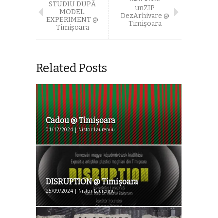
STUDIU DUPĂ
unZIP
MODEL.
DezArhivare @
EXPERIMENT @
Timişoara
Timişoara
Related Posts
Cadou @ Timişoara
01/12/2024 | Nistor Laurențiu
DISRUPTION @ Timişoara
25/09/2024 | Nistor Laurențiu