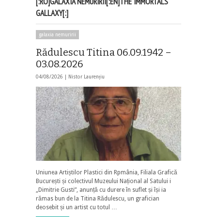
[:RO]GALAXIA NEMURIRII[:EN]THE IMMORTALS
GALLAXY[:]
galaxia nemuririi
Rădulescu Titina 06.09.1942 –
03.08.2026
04/08/2026 |
Nistor Laurențiu
Uniunea Artiștilor Plastici din Rpmânia, Filiala Grafică
București și colectivul Muzeului Național al Satului i
„Dimitrie Gusti”, anunță cu durere în suflet și își ia
rămas bun de la Titina Rădulescu, un grafician
deosebit și un artist cu totul …