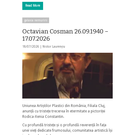
Read More
galaxia nemuririi
Octavian Cosman 26.09.1940 –
17.07.2026
18/07/2026 |
Nistor Laurențiu
Uniunea Artiștilor Plastici din România, Filiala Cluj,
anunță cu tristețe trecerea în etermitate a pictoriței
Rodica-Xenia Constantin.
Cu profundă tristețe și o profundă reverență în fața
unei vieți dedicate frumosului, comunitatea artistică își