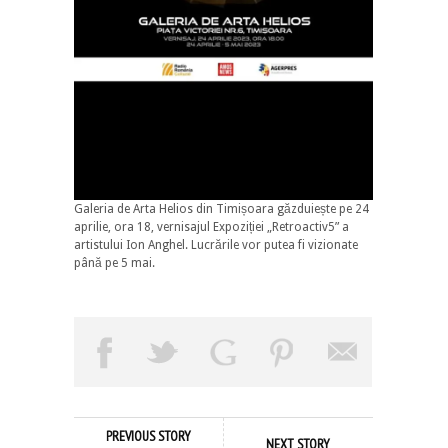
Galeria de Arta Helios din Timișoara găzduiește pe 24
aprilie, ora 18, vernisajul Expoziției „Retroactiv5” a
artistului Ion Anghel. Lucrările vor putea fi vizionate
până pe 5 mai.
PREVIOUS STORY
NEXT STORY