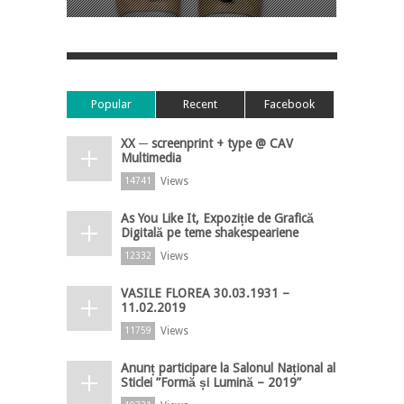
Popular
Recent
Facebook
XX ─ screenprint + type @ CAV
Multimedia
Views
14741
As You Like It, Expoziție de Grafică
Digitală pe teme shakespeariene
Views
12332
VASILE FLOREA 30.03.1931 –
11.02.2019
Views
11759
Anunț participare la Salonul Național al
Sticlei ”Formă și Lumină – 2019”