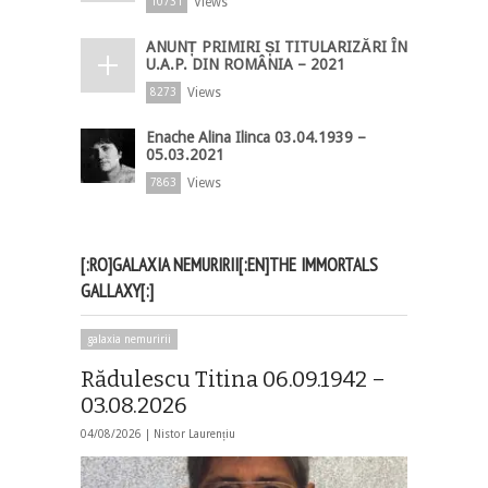
Views
10731
ANUNȚ PRIMIRI ȘI TITULARIZĂRI ÎN
U.A.P. DIN ROMÂNIA – 2021
Views
8273
Enache Alina Ilinca 03.04.1939 –
05.03.2021
Views
7863
[:RO]GALAXIA NEMURIRII[:EN]THE IMMORTALS
GALLAXY[:]
galaxia nemuririi
Rădulescu Titina 06.09.1942 –
03.08.2026
04/08/2026 |
Nistor Laurențiu