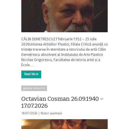
CĂLIN DEMETRESCU27 februarie 1952 – 25 iulie
2026Uniunea Artiștilor Plastici, Filiala Critică anunță cu
tristețe trecerea în eternitate a istoricului de artă Călin
Demetrescu absolvent al Institutului de Arte Plastice
Nicolae Grigorescu, Facultatea de istoria artei și a
École …
Read More
galaxia nemuririi
Octavian Cosman 26.09.1940 –
17.07.2026
18/07/2026 |
Nistor Laurențiu