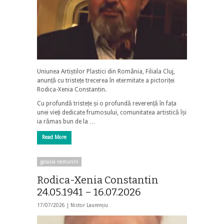
Uniunea Artiștilor Plastici din România, Filiala Cluj,
anunță cu tristețe trecerea în etermitate a pictoriței
Rodica-Xenia Constantin.
Cu profundă tristețe și o profundă reverență în fața
unei vieți dedicate frumosului, comunitatea artistică își
ia rămas bun de la …
Read More
galaxia nemuririi
Rodica-Xenia Constantin
24.05.1941 – 16.07.2026
17/07/2026 |
Nistor Laurențiu