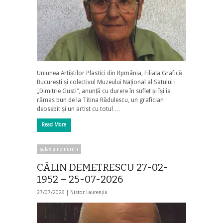
Uniunea Artiștilor Plastici din Rpmânia, Filiala Grafică
București și colectivul Muzeului Național al Satului i
„Dimitrie Gusti”, anunță cu durere în suflet și își ia
rămas bun de la Titina Rădulescu, un grafician
deosebit și un artist cu totul …
Read More
galaxia nemuririi
CĂLIN DEMETRESCU 27-02-
1952 – 25-07-2026
27/07/2026 |
Nistor Laurențiu