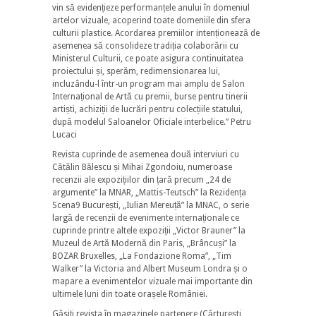
vin să evidențieze performanțele anului în domeniul
artelor vizuale, acoperind toate domeniile din sfera
culturii plastice. Acordarea premiilor intenționează de
asemenea să consolideze tradiția colaborării cu
Ministerul Culturii, ce poate asigura continuitatea
proiectului și, sperăm, redimensionarea lui,
incluzându-l într-un program mai amplu de Salon
Internațional de Artă cu premii, burse pentru tinerii
artiști, achiziții de lucrări pentru colecțiile statului,
după modelul Saloanelor Oficiale interbelice.” Petru
Lucaci
Revista cuprinde de asemenea două interviuri cu
Cătălin Bălescu și Mihai Zgondoiu, numeroase
recenzii ale expozițiilor din țară precum „24 de
argumente” la MNAR, „Mattis-Teutsch” la Rezidența
Scena9 București, „Iulian Mereuță” la MNAC, o serie
largă de recenzii de evenimente internaționale ce
cuprinde printre altele expoziții „Victor Brauner” la
Muzeul de Artă Modernă din Paris, „Brâncuși” la
BOZAR Bruxelles, „La Fondazione Roma”, „Tim
Walker” la Victoria and Albert Museum Londra și o
mapare a evenimentelor vizuale mai importante din
ultimele luni din toate orașele României.
Găsiți revista în magazinele partenere (Cărturești,