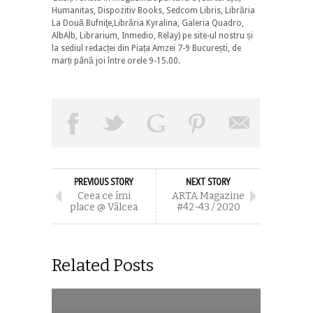
Humanitas, Dispozitiv Books, Sedcom Libris, Librăria
La Două Bufniţe,Librăria Kyralina, Galeria Quadro,
AlbAlb, Librarium, Inmedio, Relay) pe site-ul nostru și
la sediul redacței din Piața Amzei 7-9 București, de
marți până joi între orele 9-15.00.
PREVIOUS STORY
NEXT STORY
Ceea ce îmi
ARTA Magazine
place @ Vâlcea
#42-43 / 2020
Related Posts