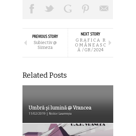
NEXT STORY
PREVIOUS STORY
G R A F I C A R
Subiectiv @
O M Â N E A S C
Simeza
Ă / GR / 2024
Related Posts
Umbră şi lumină @ Vrancea
11/02/2019 | Nistor Laurențiu