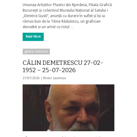
Uniunea Artiștilor Plastici din Rpmânia, Filiala Grafică
București și colectivul Muzeului Național al Satului i
„Dimitrie Gusti”, anunță cu durere în suflet și își ia
rămas bun de la Titina Rădulescu, un grafician
deosebit și un artist cu totul …
Read More
galaxia nemuririi
CĂLIN DEMETRESCU 27-02-
1952 – 25-07-2026
27/07/2026 |
Nistor Laurențiu