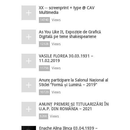
XX ─ screenprint + type @ CAV
Multimedia
Views
14740
As You Like It, Expoziție de Grafică
Digitală pe teme shakespeariene
Views
12328
VASILE FLOREA 30.03.1931 –
11.02.2019
Views
11756
Anunț participare la Salonul Național al
Sticlei ”Formă și Lumină – 2019”
Views
10729
ANUNȚ PRIMIRI ȘI TITULARIZĂRI ÎN
U.A.P. DIN ROMÂNIA – 2021
Views
8268
Enache Alina Ilinca 03.04.1939 –