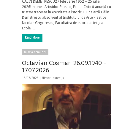
CĂLIN DEMETRESCU27 februarie 1952 – 25 iulie
2026Uniunea Artiștilor Plastici, Filiala Critică anunță cu
tristețe trecerea în eternitate a istoricului de artă Călin
Demetrescu absolvent al Institutului de Arte Plastice
Nicolae Grigorescu, Facultatea de istoria artei și a
École …
Read More
galaxia nemuririi
Octavian Cosman 26.09.1940 –
17.07.2026
18/07/2026 |
Nistor Laurențiu