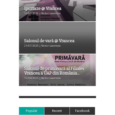
Ipoztaze @ Vrancea
31/07/2026 | Nistor Laurențiu
Salonul de vară @ Vrancea
21/07/2020 | Nistor Laurențiu
Salonul de primăvară al Filialei
Vrancea a UAP din România...
15/04/2025 | Nistor Laurențiu
Popular
Recent
Facebook