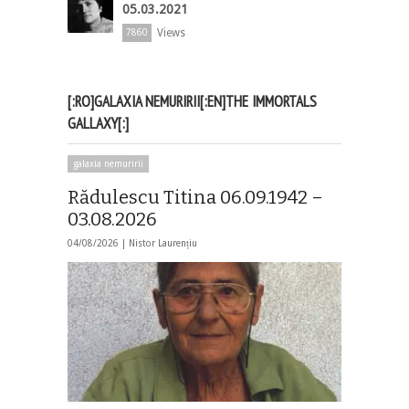
05.03.2021
Views
7860
[:RO]GALAXIA NEMURIRII[:EN]THE IMMORTALS
GALLAXY[:]
galaxia nemuririi
Rădulescu Titina 06.09.1942 –
03.08.2026
04/08/2026 |
Nistor Laurențiu