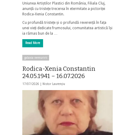
Uniunea Artiștilor Plastici din România, Filiala Cluj,
anunță cu tristețe trecerea în etermitate a pictoriței
Rodica-Xenia Constantin.
Cu profundă tristețe și o profundă reverență în fața
unei vieți dedicate frumosului, comunitatea artistică își
ia rămas bun de la …
Read More
galaxia nemuririi
Rodica-Xenia Constantin
24.05.1941 – 16.07.2026
17/07/2026 |
Nistor Laurențiu