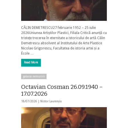
CĂLIN DEMETRESCU27 februarie 1952 – 25 iulie
2026Uniunea Artiștilor Plastici, Filiala Critică anunță cu
tristețe trecerea în eternitate a istoricului de artă Călin
Demetrescu absolvent al Institutului de Arte Plastice
Nicolae Grigorescu, Facultatea de istoria artei și a
École …
Read More
galaxia nemuririi
Octavian Cosman 26.09.1940 –
17.07.2026
18/07/2026 |
Nistor Laurențiu