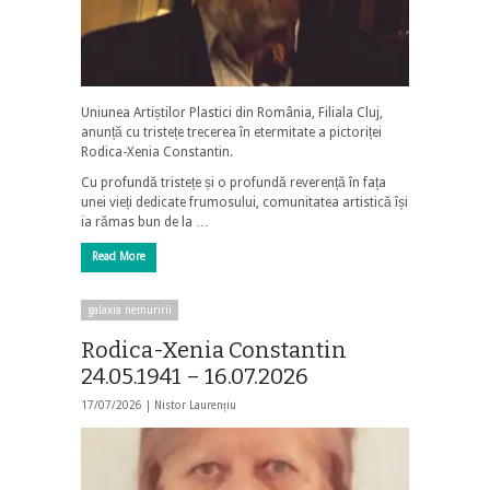
Uniunea Artiștilor Plastici din România, Filiala Cluj,
anunță cu tristețe trecerea în etermitate a pictoriței
Rodica-Xenia Constantin.
Cu profundă tristețe și o profundă reverență în fața
unei vieți dedicate frumosului, comunitatea artistică își
ia rămas bun de la …
Read More
galaxia nemuririi
Rodica-Xenia Constantin
24.05.1941 – 16.07.2026
17/07/2026 |
Nistor Laurențiu