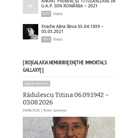
ANUNȚ PRIMIRI ȘI TITULARIZĂRI ÎN
U.A.P. DIN ROMÂNIA – 2021
Views
8270
Enache Alina Ilinca 03.04.1939 –
05.03.2021
Views
7861
[:RO]GALAXIA NEMURIRII[:EN]THE IMMORTALS
GALLAXY[:]
galaxia nemuririi
Rădulescu Titina 06.09.1942 –
03.08.2026
04/08/2026 |
Nistor Laurențiu