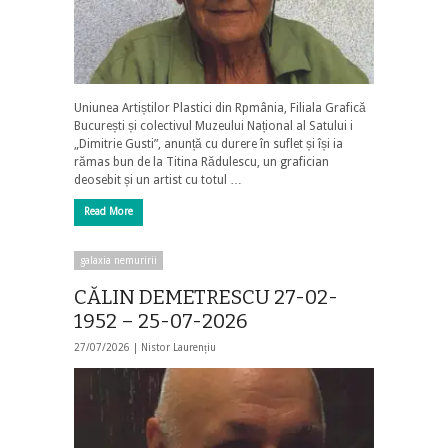
Uniunea Artiștilor Plastici din Rpmânia, Filiala Grafică
București și colectivul Muzeului Național al Satului i
„Dimitrie Gusti”, anunță cu durere în suflet și își ia
rămas bun de la Titina Rădulescu, un grafician
deosebit și un artist cu totul …
Read More
galaxia nemuririi
CĂLIN DEMETRESCU 27-02-
1952 – 25-07-2026
27/07/2026 |
Nistor Laurențiu