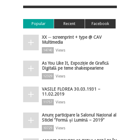
Popular
Recent
Facebook
XX ─ screenprint + type @ CAV
Multimedia
Views
14740
As You Like It, Expoziție de Grafică
Digitală pe teme shakespeariene
Views
12329
VASILE FLOREA 30.03.1931 –
11.02.2019
Views
11757
Anunț participare la Salonul Național al
Sticlei ”Formă și Lumină – 2019”
Views
10729