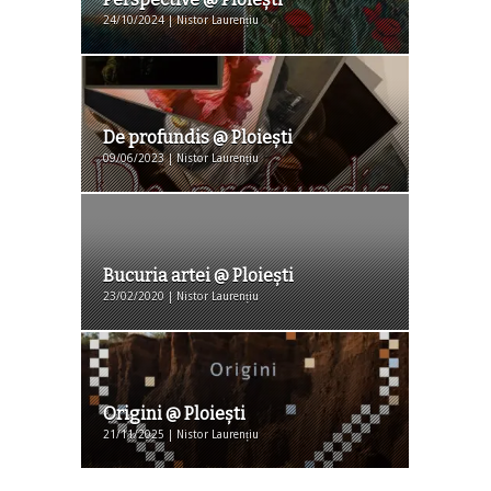
24/10/2024 | Nistor Laurențiu
De profundis @ Ploieşti
09/06/2023 | Nistor Laurențiu
Bucuria artei @ Ploiești
23/02/2020 | Nistor Laurențiu
Origini @ Ploieşti
21/11/2025 | Nistor Laurențiu