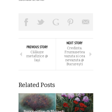
NEXT STORY
PREVIOUS STORY
Credinta.
Călăuze
Frumusetea
metafizice @
vazuta si cea
Iaşi
nevazuta @
Bucureşti
Related Posts
Perspective @ Ploieşti