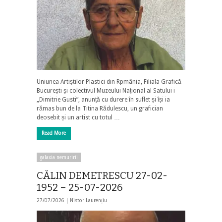
Uniunea Artiștilor Plastici din Rpmânia, Filiala Grafică
București și colectivul Muzeului Național al Satului i
„Dimitrie Gusti”, anunță cu durere în suflet și își ia
rămas bun de la Titina Rădulescu, un grafician
deosebit și un artist cu totul …
Read More
galaxia nemuririi
CĂLIN DEMETRESCU 27-02-
1952 – 25-07-2026
27/07/2026 |
Nistor Laurențiu