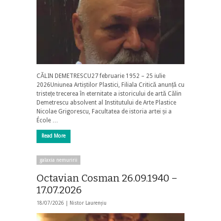
CĂLIN DEMETRESCU27 februarie 1952 – 25 iulie
2026Uniunea Artiștilor Plastici, Filiala Critică anunță cu
tristețe trecerea în eternitate a istoricului de artă Călin
Demetrescu absolvent al Institutului de Arte Plastice
Nicolae Grigorescu, Facultatea de istoria artei și a
École …
Read More
galaxia nemuririi
Octavian Cosman 26.09.1940 –
17.07.2026
18/07/2026 |
Nistor Laurențiu