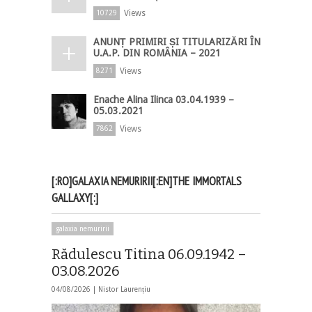
Views
10729
ANUNȚ PRIMIRI ȘI TITULARIZĂRI ÎN
U.A.P. DIN ROMÂNIA – 2021
Views
8271
Enache Alina Ilinca 03.04.1939 –
05.03.2021
Views
7862
[:RO]GALAXIA NEMURIRII[:EN]THE IMMORTALS
GALLAXY[:]
galaxia nemuririi
Rădulescu Titina 06.09.1942 –
03.08.2026
04/08/2026 |
Nistor Laurențiu