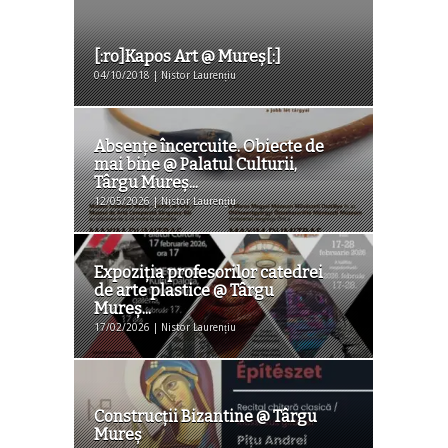
[:ro]Kapos Art @ Mureș[:]
04/10/2018 | Nistor Laurențiu
Absențe încercuite. Obiecte de
mai bine @ Palatul Culturii,
Târgu Mureș...
12/05/2026 | Nistor Laurențiu
Expoziția profesorilor catedrei
de arte plastice @ Târgu
Mureș...
17/02/2026 | Nistor Laurențiu
Construcții Bizantine @ Târgu
Mureş