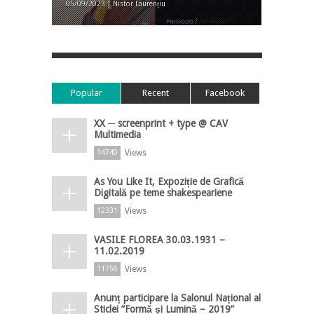
05/09/2023 | Nistor Laurențiu
Popular
Recent
Facebook
XX ─ screenprint + type @ CAV
Multimedia
Views
14740
As You Like It, Expoziție de Grafică
Digitală pe teme shakespeariene
Views
12331
VASILE FLOREA 30.03.1931 –
11.02.2019
Views
11758
Anunț participare la Salonul Național al
Sticlei ”Formă și Lumină – 2019”