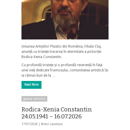
Uniunea Artiștilor Plastici din România, Filiala Cluj,
anunță cu tristețe trecerea în etermitate a pictoriței
Rodica-Xenia Constantin.
Cu profundă tristețe și o profundă reverență în fața
unei vieți dedicate frumosului, comunitatea artistică își
ia rămas bun de la …
Read More
galaxia nemuririi
Rodica-Xenia Constantin
24.05.1941 – 16.07.2026
17/07/2026 |
Nistor Laurențiu