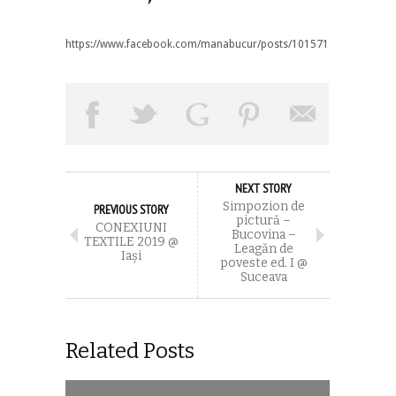
https://www.facebook.com/manabucur/posts/1015717328059423
NEXT STORY
Simpozion de
PREVIOUS STORY
pictură –
CONEXIUNI
Bucovina –
TEXTILE 2019 @
Leagăn de
Iași
poveste ed. I @
Suceava
Related Posts