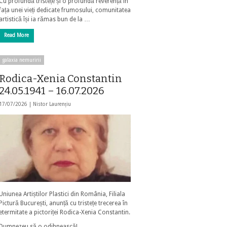
Cu profundă tristețe și o profundă reverență în
fața unei vieți dedicate frumosului, comunitatea
artistică își ia rămas bun de la …
Read More
galaxia nemuririi
Rodica-Xenia Constantin
24.05.1941 – 16.07.2026
17/07/2026 |
Nistor Laurențiu
Uniunea Artiștilor Plastici din România, Filiala
Pictură București, anunță cu tristețe trecerea în
etermitate a pictoriței Rodica-Xenia Constantin.
Dumnezeu să o odihnească!