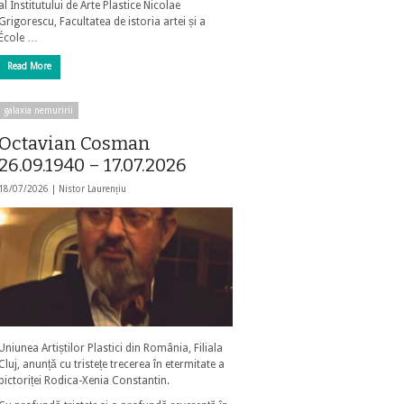
al Institutului de Arte Plastice Nicolae
Grigorescu, Facultatea de istoria artei și a
École …
Read More
galaxia nemuririi
Octavian Cosman
26.09.1940 – 17.07.2026
18/07/2026 |
Nistor Laurențiu
Uniunea Artiștilor Plastici din România, Filiala
Cluj, anunță cu tristețe trecerea în etermitate a
pictoriței Rodica-Xenia Constantin.