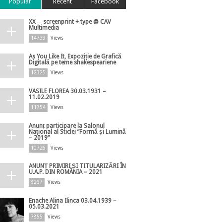
Popular
Recent
Facebook
XX ─ screenprint + type @ CAV
Multimedia
14739
Views
As You Like It, Expoziție de Grafică
Digitală pe teme shakespeariene
12325
Views
VASILE FLOREA 30.03.1931 –
11.02.2019
11754
Views
Anunț participare la Salonul
Național al Sticlei ”Formă și Lumină
– 2019”
10726
Views
ANUNȚ PRIMIRI ȘI TITULARIZĂRI ÎN
U.A.P. DIN ROMÂNIA – 2021
8267
Views
Enache Alina Ilinca 03.04.1939 –
05.03.2021
7855
Views