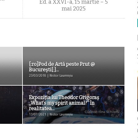
Ed. a XXVI-a, 15 martie – 5
mai 2025
[:ro]Pod de Artă peste Prut @
București[:]...
23/03/2018 | Nistor Laurențiu
Expoziția lui Theodor Grigoraș
„What’s my spirit animal?“ în
realitatea...
13/07/2021 | Nistor Laurențiu