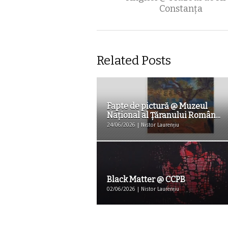
Constanţa
Related Posts
Fapte de pictură @ Muzeul
Național al Țăranului Român...
24/06/2026 | Nistor Laurențiu
Black Matter @ CCPB
02/06/2026 | Nistor Laurențiu