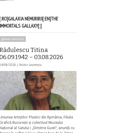
[:RO]GALAXIA NEMURIRII[:EN]THE
IMMORTALS GALLAXY[:]
galaxia nemuririi
Rădulescu Titina
06.09.1942 – 03.08.2026
04/08/2026 |
Nistor Laurențiu
Uniunea Artiștilor Plastici din Rpmânia, Filiala
Grafică București și colectivul Muzeului
Național al Satului i „Dimitrie Gusti”, anunță cu