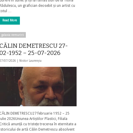
durere în suflet și își ia rămas bun de la Titina
Rădulescu, un grafician deosebit și un artist cu
totul …
Read More
galaxia nemuririi
CĂLIN DEMETRESCU 27-
02-1952 – 25-07-2026
27/07/2026 |
Nistor Laurențiu
CĂLIN DEMETRESCU27 februarie 1952 – 25
iulie 2026Uniunea Artiștilor Plastici, Filiala
Critică anunță cu tristețe trecerea în eternitate a
istoricului de artă Călin Demetrescu absolvent