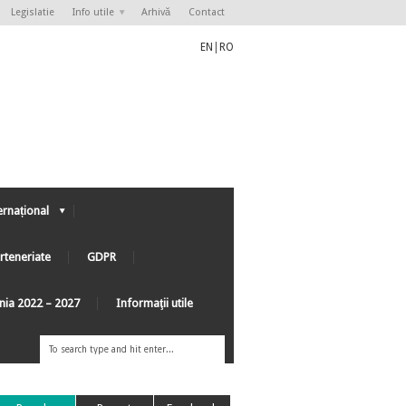
Legislatie
Info utile
Arhivă
Contact
EN
|
RO
ernațional
rteneriate
GDPR
ânia 2022 – 2027
Informaţii utile