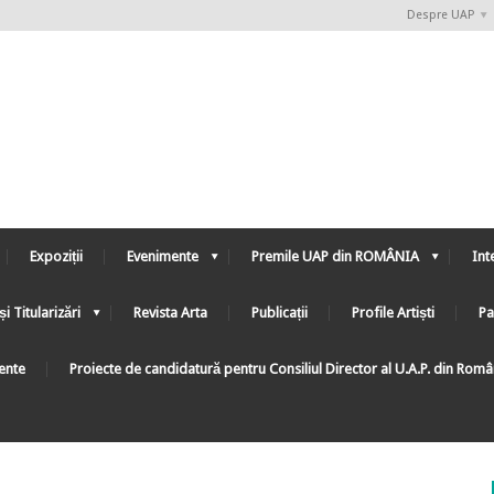
Despre UAP
Expoziții
Evenimente
Premile UAP din ROMÂNIA
Int
și Titularizări
Revista Arta
Publicații
Profile Artiști
Pa
ente
Proiecte de candidatură pentru Consiliul Director al U.A.P. din Rom