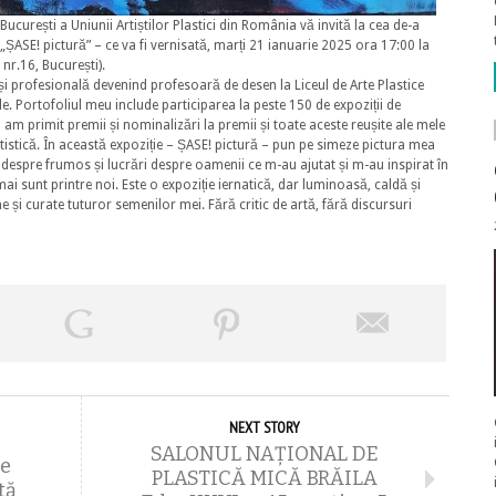
ucurești a Uniunii Artiștilor Plastici din România vă invită la cea de-a
 „ȘASE! pictură” – ce va fi vernisată, marți 21 ianuarie 2025 ora 17:00 la
 nr.16, București).
și profesională devenind profesoară de desen la Liceul de Arte Plastice
e. Portofoliul meu include participarea la peste 150 de expoziții de
 am primit premii și nominalizări la premii și toate aceste reușite ale mele
istică. În această expoziție – ȘASE! pictură – pun pe simeze pictura mea
 despre frumos și lucrări despre oamenii ce m-au ajutat și m-au inspirat în
ai sunt printre noi. Este o expoziție iernatică, dar luminoasă, caldă și
 și curate tuturor semenilor mei. Fără critic de artă, fără discursuri
NEXT STORY
SALONUL NAŢIONAL DE
he
PLASTICĂ MICĂ BRĂILA
tă