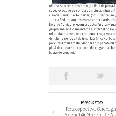
Bianca-Andreea Constantin și Filiala de pictură B
șasea expoziție personală de pictură, intitulată
Galeria Căminul Artei(parter) (Str. Biserica Enei,
„De curând, mi-am desăvârșit cariera artistică 
Nicolae Tonitza, precum și doctor în arte vizual
grup/bienale/saloane interne și internaționale –
mi-au dat puterea de a continua creația mea art
din ultima perioadă de timp, lucrări ce vorbesc
parcursul meu artistic, dar care din păcate nu m
plină de culoare pe care o dedic cu gânduri bune
lipsite de conținut.”
PREVIOUS STORY
Retrospectiva Gheorg
Anghel @ Muzeul de Ar