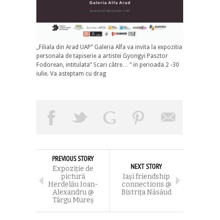
„Filiala din Arad UAP” Galeria Alfa va invita la expozitia
personala de tapiserie a artistei Gyongyi Pasztor
Fodorean, intitulata” Scari către… ” in perioada 2 -30
iulie. Va asteptam cu drag
PREVIOUS STORY
NEXT STORY
Expoziţie de
pictură
Iaşi friendship
Herdelău Ioan-
connections @
Alexandru @
Bistriţa Năsăud
Târgu Mureş