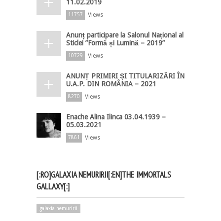
11.02.2019
Views
11757
Anunț participare la Salonul Național al
Sticlei ”Formă și Lumină – 2019”
Views
10729
ANUNȚ PRIMIRI ȘI TITULARIZĂRI ÎN
U.A.P. DIN ROMÂNIA – 2021
Views
8270
Enache Alina Ilinca 03.04.1939 –
05.03.2021
Views
7861
[:RO]GALAXIA NEMURIRII[:EN]THE IMMORTALS
GALLAXY[:]
galaxia nemuririi