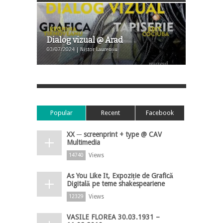
Dialog vizual @ Arad
03/07/2024 | Nistor Laurențiu
Popular
Recent
Facebook
XX ─ screenprint + type @ CAV
Multimedia
Views
14740
As You Like It, Expoziție de Grafică
Digitală pe teme shakespeariene
Views
12329
VASILE FLOREA 30.03.1931 –