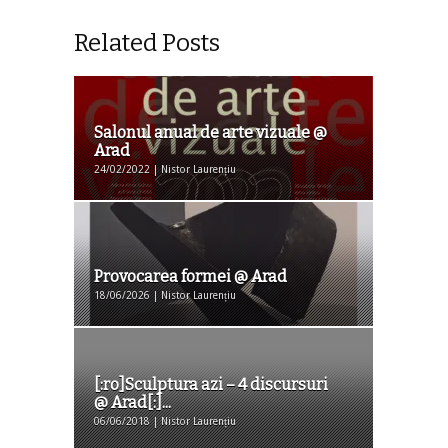
Related Posts
Salonul anual de arte vizuale @
Arad
24/02/2022 | Nistor Laurențiu
Provocarea formei @ Arad
18/06/2026 | Nistor Laurențiu
[:ro]Sculptura azi – 4 discursuri
@ Arad[:]...
06/06/2018 | Nistor Laurențiu