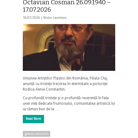
Octavian Cosman 26.09.1940 –
17.07.2026
18/07/2026 |
Nistor Laurențiu
Uniunea Artiștilor Plastici din România, Filiala Cluj,
anunță cu tristețe trecerea în etermitate a pictoriței
Rodica-Xenia Constantin.
Cu profundă tristețe și o profundă reverență în fața
unei vieți dedicate frumosului, comunitatea artistică își
ia rămas bun de la …
Read More
galaxia nemuririi