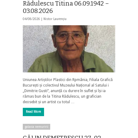
Rădulescu Titina 06.09.1942 –
03.08.2026
04/08/2026 |
Nistor Laurențiu
Uniunea Artiștilor Plastici din Rpmânia, Filiala Grafică
București și colectivul Muzeului Național al Satului i
„Dimitrie Gusti”, anunță cu durere în suflet și își ia
rămas bun de la Titina Rădulescu, un grafician
deosebit și un artist cu totul …
Read More
galaxia nemuririi
CĂLIN DEMETRESCU 27-02-