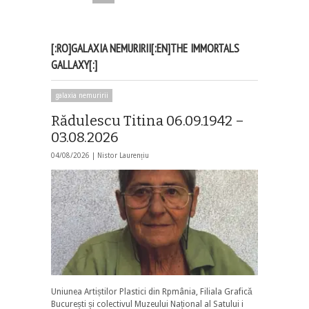
[:RO]GALAXIA NEMURIRII[:EN]THE IMMORTALS
GALLAXY[:]
galaxia nemuririi
Rădulescu Titina 06.09.1942 –
03.08.2026
04/08/2026 |
Nistor Laurențiu
Uniunea Artiștilor Plastici din Rpmânia, Filiala Grafică
București și colectivul Muzeului Național al Satului i