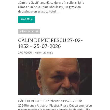
„Dimitrie Gusti”, anunță cu durere în suflet și își ia
rămas bun de la Titina Rădulescu, un grafician
deosebit și un artist cu totul …
Read More
galaxia nemuririi
CĂLIN DEMETRESCU 27-02-
1952 – 25-07-2026
27/07/2026 |
Nistor Laurențiu
CĂLIN DEMETRESCU27 februarie 1952 – 25 iulie
2026Uniunea Artiștilor Plastici, Filiala Critică anunță cu
tristețe trecerea în eternitate a istoricului de artă Călin