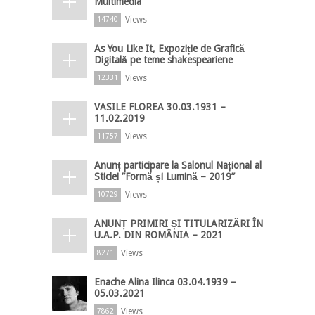
Multimedia
Views
14740
As You Like It, Expoziție de Grafică
Digitală pe teme shakespeariene
Views
12331
VASILE FLOREA 30.03.1931 –
11.02.2019
Views
11757
Anunț participare la Salonul Național al
Sticlei ”Formă și Lumină – 2019”
Views
10729
ANUNȚ PRIMIRI ȘI TITULARIZĂRI ÎN
U.A.P. DIN ROMÂNIA – 2021
Views
8271
Enache Alina Ilinca 03.04.1939 –
05.03.2021
Views
7862