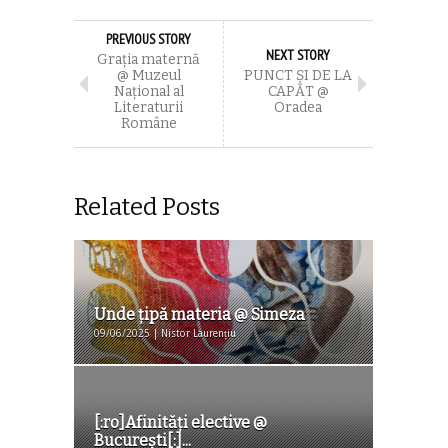
PREVIOUS STORY
NEXT STORY
Graţia maternă
@ Muzeul
PUNCT ȘI DE LA
Naţional al
CAPĂT @
Literaturii
Oradea
Române
Related Posts
Unde ţipă materia @ Simeza
09/06/2025 | Nistor Laurențiu
[:ro]Afinități elective @
București[:]...