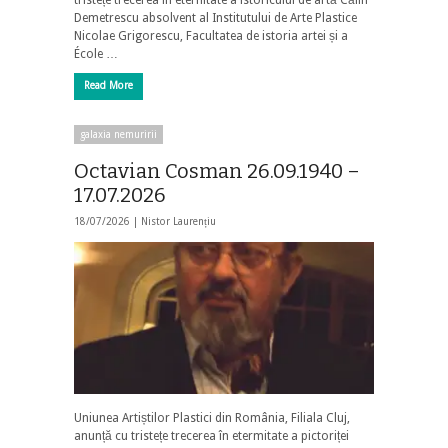
Demetrescu absolvent al Institutului de Arte Plastice
Nicolae Grigorescu, Facultatea de istoria artei și a
École …
Read More
galaxia nemuririi
Octavian Cosman 26.09.1940 –
17.07.2026
18/07/2026 |
Nistor Laurențiu
Uniunea Artiștilor Plastici din România, Filiala Cluj,
anunță cu tristețe trecerea în etermitate a pictoriței