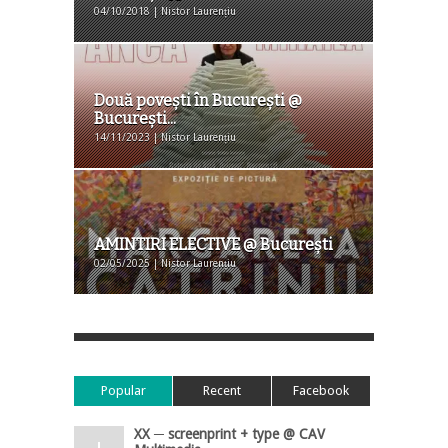
04/10/2018 | Nistor Laurențiu
Două povești în București @
Bucureşti...
14/11/2023 | Nistor Laurențiu
AMINTIRI ELECTIVE @ Bucureşti
02/05/2025 | Nistor Laurențiu
Popular
Recent
Facebook
XX ─ screenprint + type @ CAV