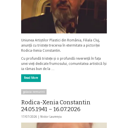
Uniunea Artiștilor Plastici din România, Filiala Cluj,
anunță cu tristețe trecerea în etermitate a pictoriței
Rodica-Xenia Constantin.
Cu profundă tristețe și o profundă reverență în fața
unei vieți dedicate frumosului, comunitatea artistică își
ia rămas bun de la …
Read More
galaxia nemuririi
Rodica-Xenia Constantin
24.05.1941 – 16.07.2026
17/07/2026 |
Nistor Laurențiu