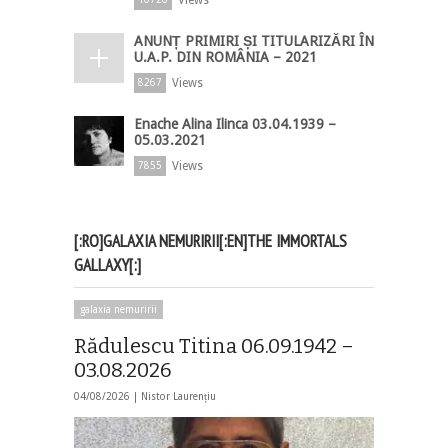
ANUNȚ PRIMIRI ȘI TITULARIZĂRI ÎN
U.A.P. DIN ROMÂNIA – 2021
Views
8267
Enache Alina Ilinca 03.04.1939 –
05.03.2021
Views
7855
[:RO]GALAXIA NEMURIRII[:EN]THE IMMORTALS
GALLAXY[:]
galaxia nemuririi
Rădulescu Titina 06.09.1942 –
03.08.2026
04/08/2026 |
Nistor Laurențiu