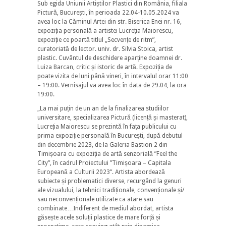
Sub egida Uniunii Artiștilor Plastici din România, filiala
Pictură, București, în perioada 22.04-10.05.2024 va
avea loc la Căminul Artei din str. Biserica Enei nr. 16,
expoziția personală a artistei Lucreția Maiorescu,
expoziție ce poartă titlul „Secvențe de ritm”,
curatoriată de lector. univ. dr. Silvia Stoica, artist
plastic. Cuvântul de deschidere aparține doamnei dr.
Luiza Barcan, critic și istoric de artă. Expoziția de
poate vizita de luni până vineri, în intervalul orar 11:00
– 19:00. Vernisajul va avea loc în data de 29.04, la ora
19:00.
„La mai puțin de un an de la finalizarea studiilor
universitare, specializarea Pictură (licență și masterat),
Lucreția Maiorescu se prezintă în fața publicului cu
prima expoziție personală în București, după debutul
din decembrie 2023, de la Galeria Bastion 2 din
Timișoara cu expoziția de artă senzorială ”Feel the
City”, în cadrul Proiectului ”Timișoara – Capitala
Europeană a Culturii 2023”. Artista abordează
subiecte și problematici diverse, recurgând la genuri
ale vizualului, la tehnici tradiționale, convenționale și/
sau neconvenționale utilizate ca atare sau
combinate…Indiferent de mediul abordat, artista
găsește acele soluții plastice de mare forță și