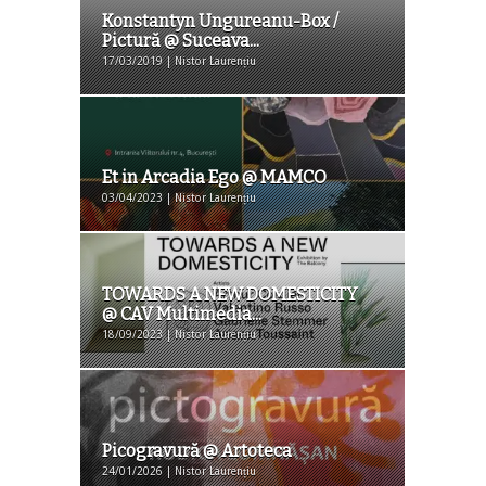
Konstantyn Ungureanu-Box /
Pictură @ Suceava...
17/03/2019 | Nistor Laurențiu
Et in Arcadia Ego @ MAMCO
03/04/2023 | Nistor Laurențiu
TOWARDS A NEW DOMESTICITY
@ CAV Multimedia...
18/09/2023 | Nistor Laurențiu
Picogravură @ Artoteca
24/01/2026 | Nistor Laurențiu