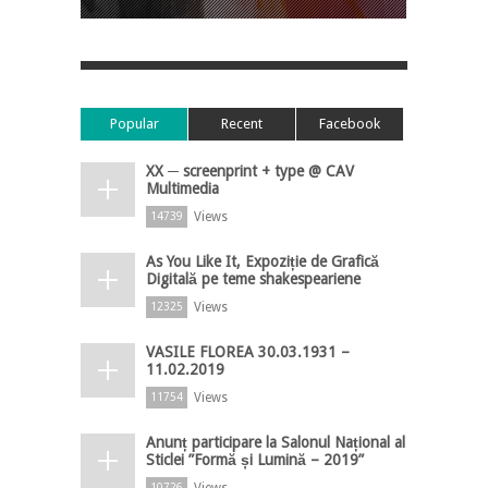
Popular
Recent
Facebook
XX ─ screenprint + type @ CAV
Multimedia
Views
14739
As You Like It, Expoziție de Grafică
Digitală pe teme shakespeariene
Views
12325
VASILE FLOREA 30.03.1931 –
11.02.2019
Views
11754
Anunț participare la Salonul Național al
Sticlei ”Formă și Lumină – 2019”
Views
10726