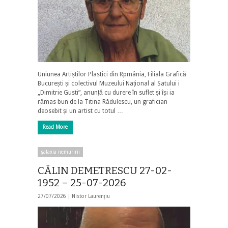
Uniunea Artiștilor Plastici din Rpmânia, Filiala Grafică
București și colectivul Muzeului Național al Satului i
„Dimitrie Gusti”, anunță cu durere în suflet și își ia
rămas bun de la Titina Rădulescu, un grafician
deosebit și un artist cu totul …
Read More
galaxia nemuririi
CĂLIN DEMETRESCU 27-02-
1952 – 25-07-2026
27/07/2026 |
Nistor Laurențiu