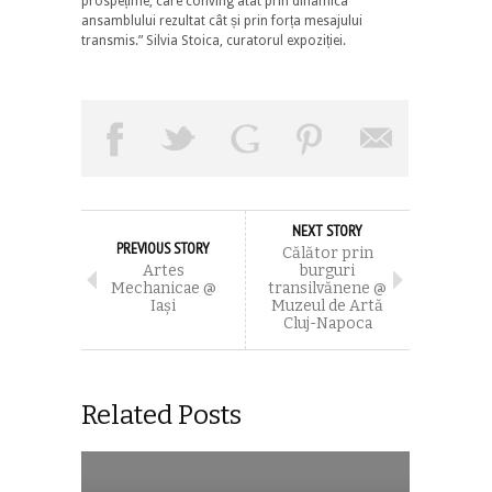
prospețime, care conving atât prin dinamica
ansamblului rezultat cât și prin forța mesajului
transmis.” Silvia Stoica, curatorul expoziției.
NEXT STORY
PREVIOUS STORY
Călător prin
Artes
burguri
Mechanicae @
transilvănene @
Iaşi
Muzeul de Artă
Cluj-Napoca
Related Posts