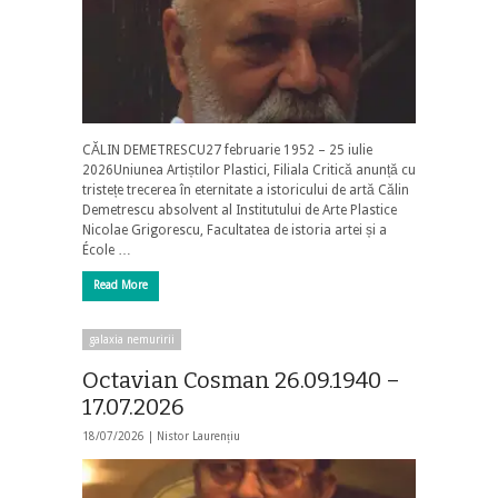
CĂLIN DEMETRESCU27 februarie 1952 – 25 iulie
2026Uniunea Artiștilor Plastici, Filiala Critică anunță cu
tristețe trecerea în eternitate a istoricului de artă Călin
Demetrescu absolvent al Institutului de Arte Plastice
Nicolae Grigorescu, Facultatea de istoria artei și a
École …
Read More
galaxia nemuririi
Octavian Cosman 26.09.1940 –
17.07.2026
18/07/2026 |
Nistor Laurențiu