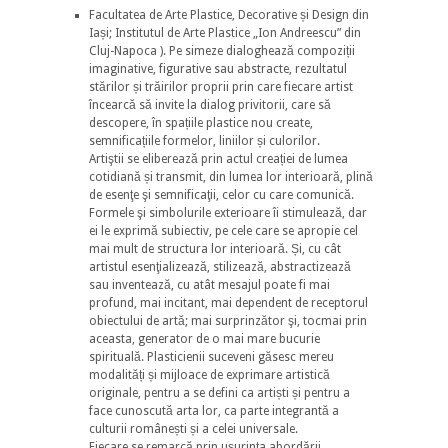
Facultatea de Arte Plastice, Decorative și Design din
Iași; Institutul de Arte Plastice „Ion Andreescu” din
Cluj-Napoca ). Pe simeze dialoghează compoziții
imaginative, figurative sau abstracte, rezultatul
stărilor și trăirilor proprii prin care fiecare artist
încearcă să invite la dialog privitorii, care să
descopere, în spațiile plastice nou create,
semnificațiile formelor, liniilor și culorilor.
Artiştii se eliberează prin actul creației de lumea
cotidiană și transmit, din lumea lor interioară, plină
de esenţe şi semnificaţii, celor cu care comunică.
Formele şi simbolurile exterioare îi stimulează, dar
ei le exprimă subiectiv, pe cele care se apropie cel
mai mult de structura lor interioară. Și, cu cât
artistul esenţializează, stilizează, abstractizează
sau inventează, cu atât mesajul poate fi mai
profund, mai incitant, mai dependent de receptorul
obiectului de artă; mai surprinzător şi, tocmai prin
aceasta, generator de o mai mare bucurie
spirituală. Plasticienii suceveni găsesc mereu
modalități și mijloace de exprimare artistică
originale, pentru a se defini ca artiști și pentru a
face cunoscută arta lor, ca parte integrantă a
culturii românești și a celei universale.
Fiecare se remarcă prin ușurința abordării