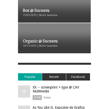
Box @ Suceava
15/05/2019 | Nistor Laurențiu
Organic @ Suceava
10/11/2025 | Nistor Laurențiu
Popular
Recent
Facebook
XX ─ screenprint + type @ CAV
Multimedia
Views
14740
As You Like It, Expoziție de Grafică