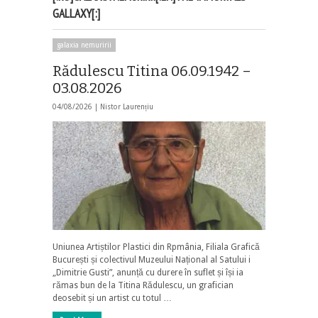
GALLAXY[:]
galaxia nemuririi
Rădulescu Titina 06.09.1942 –
03.08.2026
04/08/2026 |
Nistor Laurențiu
Uniunea Artiștilor Plastici din Rpmânia, Filiala Grafică
București și colectivul Muzeului Național al Satului i
„Dimitrie Gusti”, anunță cu durere în suflet și își ia
rămas bun de la Titina Rădulescu, un grafician
deosebit și un artist cu totul …