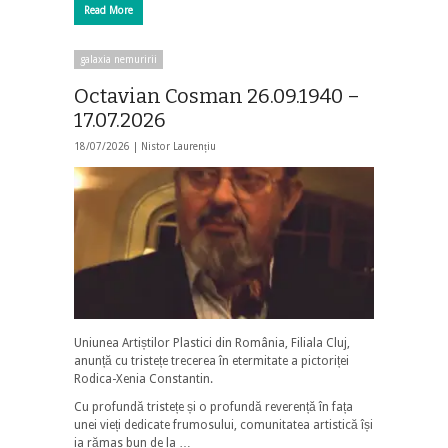
Read More
galaxia nemuririi
Octavian Cosman 26.09.1940 –
17.07.2026
18/07/2026 |
Nistor Laurențiu
Uniunea Artiștilor Plastici din România, Filiala Cluj,
anunță cu tristețe trecerea în etermitate a pictoriței
Rodica-Xenia Constantin.
Cu profundă tristețe și o profundă reverență în fața
unei vieți dedicate frumosului, comunitatea artistică își
ia rămas bun de la …