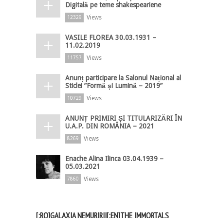
Digitală pe teme shakespeariene
Views
12329
VASILE FLOREA 30.03.1931 –
11.02.2019
Views
11757
Anunț participare la Salonul Național al
Sticlei ”Formă și Lumină – 2019”
Views
10729
ANUNȚ PRIMIRI ȘI TITULARIZĂRI ÎN
U.A.P. DIN ROMÂNIA – 2021
Views
8269
Enache Alina Ilinca 03.04.1939 –
05.03.2021
Views
7860
[:RO]GALAXIA NEMURIRII[:EN]THE IMMORTALS