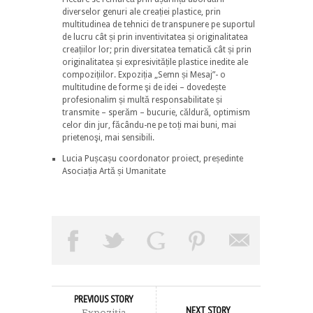
diverselor genuri ale creației plastice, prin
multitudinea de tehnici de transpunere pe suportul
de lucru cât și prin inventivitatea și originalitatea
creațiilor lor; prin diversitatea tematică cât și prin
originalitatea și expresivitățile plastice inedite ale
compozițiilor. Expoziția „Semn și Mesaj”- o
multitudine de forme şi de idei – dovedește
profesionalim și multă responsabilitate și
transmite – sperăm – bucurie, căldură, optimism
celor din jur, făcându-ne pe toți mai buni, mai
prietenoşi, mai sensibili.
Lucia Pușcașu coordonator proiect, președinte
Asociația Artă și Umanitate
PREVIOUS STORY
NEXT STORY