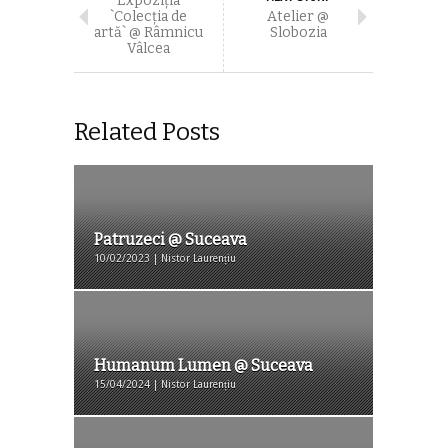
Expoziţia
`Colecţia de
Atelier @
artă` @ Râmnicu
Slobozia
Vâlcea
Related Posts
Patruzeci @ Suceava
10/02/2023 | Nistor Laurențiu
Humanum Lumen @ Suceava
15/04/2024 | Nistor Laurențiu