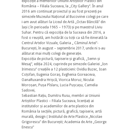
expoziție a membrilor Uniunii Artiștilor Plastici din
România – Filiala Suceava, la „City Gallery”. În anul
2016 am continuat proiectul și au fost prezenți pe
simezele Muzeului Național al Bucovinei colegi pe care
i-am avut alături la Liceul de Artă „Octav Băncilă” din
Iași ( în perioada 1965 – 1973) și pe maestrul Liviu
Suhar. Pentru că expoziția de la Suceava din 2016, a
fost o reușită, am hotărât cu toții ca să fie itinerată la
Centrul Artelor Vizuale, Galeria „ Căminul Artei”-
București, în august – septembrie 2017, unde ni s-au
alăturat mai mulți colegi de generație.
Expoziția de pictură, tapiserie și grafică, „Semn și
Mesaj”, ediția 2024, cuprinde pe simezele Galeriei „Ion
Irimescu” creațiile a 12 plasticieni: Ovidiu Buzec, Ioan
Coțofan, Eugenia Goraș, Evghenia Goreaceva,
OanaRuxandra Hrișcă, Viorica Moruz, Niculai
Moroșan, Pușa Pîslaru, Lucia Pușcașu, Camelia
Sadovei,
Sebastian Rațiu, Dumitru Rusu, membri ai Uniunii
Artiștilor Plastici – Filiala Suceava, licențiați ai
institutelor și academiilor de arte plastice din
România la secțiile, pictură, grafică, tapiserie, artă
murală, design ( Institulul de Arte Plastice „Nicolae
Grigorescu” din București; Academia de Arte „George
Enescu”