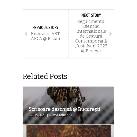
NEXT STORY
Regulamentul
Bienalei
PREVIOUS STORY
Internaţionale
Expozitia ART
de Gravură
ARCA @ Bacău
Contemporană
„Iosif Iser” 2023
@ Ploieşti
Related Posts
Scrisoare deschisă @ București
02/08/2021 | Nistor Laurențiu