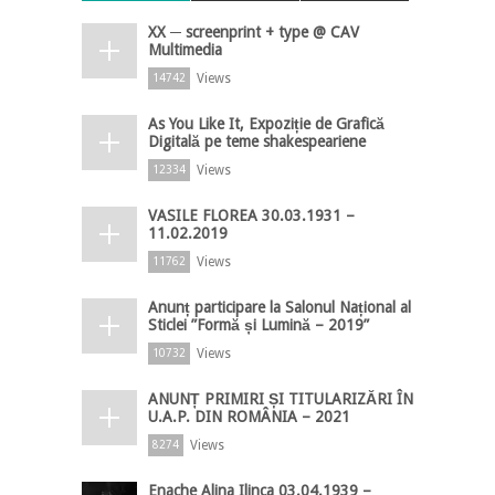
XX ─ screenprint + type @ CAV
Multimedia
Views
14742
As You Like It, Expoziție de Grafică
Digitală pe teme shakespeariene
Views
12334
VASILE FLOREA 30.03.1931 –
11.02.2019
Views
11762
Anunț participare la Salonul Național al
Sticlei ”Formă și Lumină – 2019”
Views
10732
ANUNȚ PRIMIRI ȘI TITULARIZĂRI ÎN
U.A.P. DIN ROMÂNIA – 2021
Views
8274
Enache Alina Ilinca 03.04.1939 –