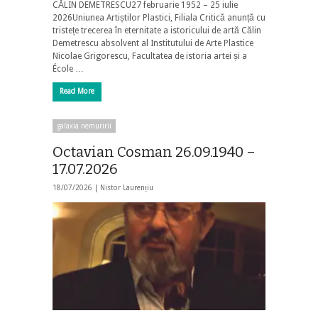
CĂLIN DEMETRESCU27 februarie 1952 – 25 iulie
2026Uniunea Artiștilor Plastici, Filiala Critică anunță cu
tristețe trecerea în eternitate a istoricului de artă Călin
Demetrescu absolvent al Institutului de Arte Plastice
Nicolae Grigorescu, Facultatea de istoria artei și a
École …
Read More
galaxia nemuririi
Octavian Cosman 26.09.1940 –
17.07.2026
18/07/2026 |
Nistor Laurențiu