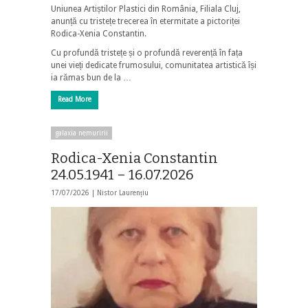
Uniunea Artiștilor Plastici din România, Filiala Cluj,
anunță cu tristețe trecerea în etermitate a pictoriței
Rodica-Xenia Constantin.
Cu profundă tristețe și o profundă reverență în fața
unei vieți dedicate frumosului, comunitatea artistică își
ia rămas bun de la …
Read More
galaxia nemuririi
Rodica-Xenia Constantin
24.05.1941 – 16.07.2026
17/07/2026 |
Nistor Laurențiu