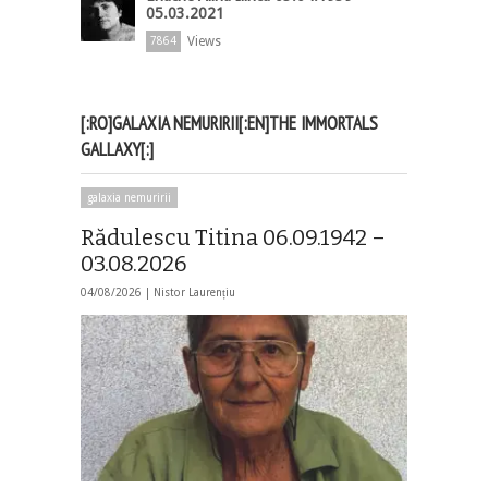
05.03.2021
Views
7864
[:RO]GALAXIA NEMURIRII[:EN]THE IMMORTALS
GALLAXY[:]
galaxia nemuririi
Rădulescu Titina 06.09.1942 –
03.08.2026
04/08/2026 |
Nistor Laurențiu