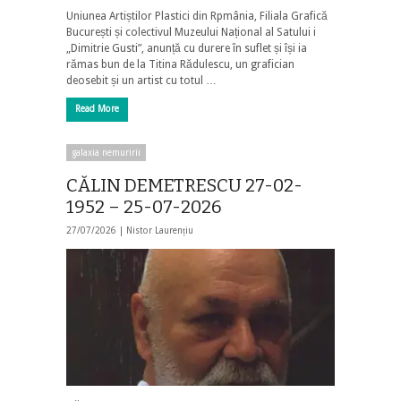
Uniunea Artiștilor Plastici din Rpmânia, Filiala Grafică
București și colectivul Muzeului Național al Satului i
„Dimitrie Gusti”, anunță cu durere în suflet și își ia
rămas bun de la Titina Rădulescu, un grafician
deosebit și un artist cu totul …
Read More
galaxia nemuririi
CĂLIN DEMETRESCU 27-02-
1952 – 25-07-2026
27/07/2026 |
Nistor Laurențiu