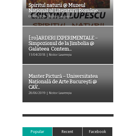
Spiritul naturii @ Muzeul
Național al Literaturii Române...
08/04/2026 | Nistor Laurențiu
[:ro]ARDERI EXPERIMENTALE –
Simpozionul de la Jimbolia @
Galateea Contem...
11/04/2018 | Nistor Laurențiu
Master Pictură – Universitatea
Națională de Arte București @
CAV...
28/06/2019 | Nistor Laurențiu
Popular
Recent
Facebook