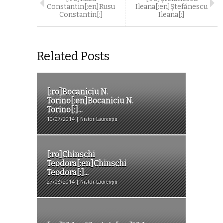
Constantin[:en]Rusu
Ileana[:en]Ştefănescu
Constantin[:]
Ileana[:]
Related Posts
[:ro]Bocaniciu N.
Torino[:en]Bocaniciu N.
Torino[:]...
10/07/2014 | Nistor Laurențiu
[:ro]Chinschi
Teodora[:en]Chinschi
Teodora[:]...
27/08/2014 | Nistor Laurențiu