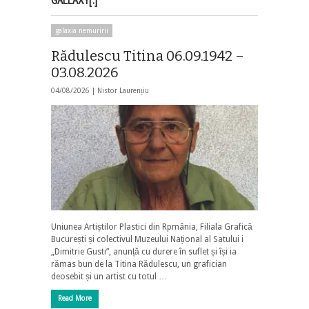
galaxia nemuririi
Rădulescu Titina 06.09.1942 –
03.08.2026
04/08/2026 |
Nistor Laurențiu
Uniunea Artiștilor Plastici din Rpmânia, Filiala Grafică
București și colectivul Muzeului Național al Satului i
„Dimitrie Gusti”, anunță cu durere în suflet și își ia
rămas bun de la Titina Rădulescu, un grafician
deosebit și un artist cu totul …
Read More