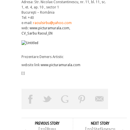
Adresa: Str. Nicolae Constantinescu, nr. 11, bl. 11, sc.
1, et. 4, ap. 10 , sector 1
Bucureşti – România
Tel: +40
e-mail:
raoulsirbu@yahoo.com
web:
www.picturamurala.com
,
CV_Sarbu Raoul_EN
Prezentare Demers Artistic
website link
www.picturamurala.com
[:]
PREVIOUS STORY
NEXT STORY
[:ro]Rusu
[:ro]Ştefănescu