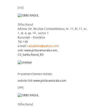
[:ro]
Sîrbu Raoul
Adresa: Str. Nicolae Constantinescu, nr. 11, bl. 11, sc.
1, et. 4, ap. 10 , sector 1
Bucureşti – România
Tel: +40
e-mail:
raoulsirbu@yahoo.com
web:
www.picturamurala.com
,
CV_Sarbu Raoul_RO
Prezentare Demers Artistic
website link
www.picturamurala.com
[:en]
Sîrbu Raoul