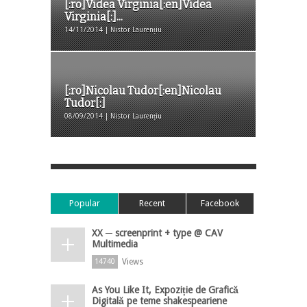
[:ro]Videa Virginia[:en]Videa
Virginia[:]...
14/11/2014 | Nistor Laurențiu
[:ro]Nicolau Tudor[:en]Nicolau
Tudor[:]
08/09/2014 | Nistor Laurențiu
Popular
Recent
Facebook
XX ─ screenprint + type @ CAV
Multimedia
Views
14740
As You Like It, Expoziție de Grafică
Digitală pe teme shakespeariene