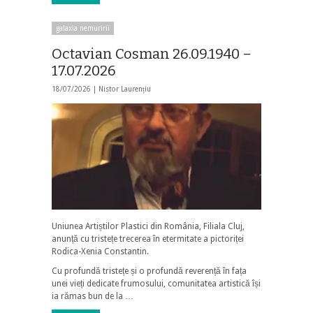
galaxia nemuririi
Octavian Cosman 26.09.1940 –
17.07.2026
18/07/2026 |
Nistor Laurențiu
Uniunea Artiștilor Plastici din România, Filiala Cluj,
anunță cu tristețe trecerea în etermitate a pictoriței
Rodica-Xenia Constantin.
Cu profundă tristețe și o profundă reverență în fața
unei vieți dedicate frumosului, comunitatea artistică își
ia rămas bun de la …