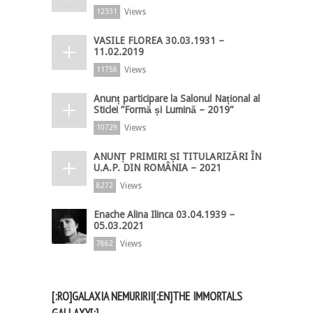
Views
12331
VASILE FLOREA 30.03.1931 –
11.02.2019
Views
11758
Anunț participare la Salonul Național al
Sticlei ”Formă și Lumină – 2019”
Views
10729
ANUNȚ PRIMIRI ȘI TITULARIZĂRI ÎN
U.A.P. DIN ROMÂNIA – 2021
Views
8272
Enache Alina Ilinca 03.04.1939 –
05.03.2021
Views
7862
[:RO]GALAXIA NEMURIRII[:EN]THE IMMORTALS
GALLAXY[:]