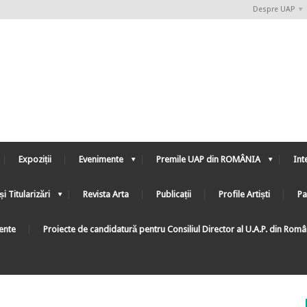
Despre UAP
Expoziții
Evenimente
Premile UAP din ROMÂNIA
Int
și Titularizări
Revista Arta
Publicații
Profile Artiști
Pa
ente
Proiecte de candidatură pentru Consiliul Director al U.A.P. din Rom