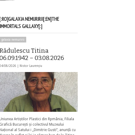
[:RO]GALAXIA NEMURIRII[:EN]THE
IMMORTALS GALLAXY[:]
galaxia nemuririi
Rădulescu Titina
06.09.1942 – 03.08.2026
04/08/2026 |
Nistor Laurențiu
Uniunea Artiștilor Plastici din Rpmânia, Filiala
Grafică București și colectivul Muzeului
Național al Satului i „Dimitrie Gusti”, anunță cu