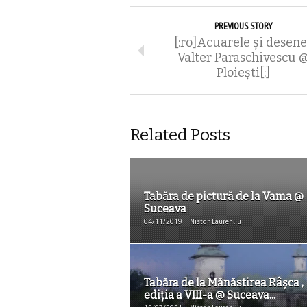
PREVIOUS STORY
[:ro]Acuarele și desene
Valter Paraschivescu 
Ploiești[:]
Related Posts
Tabăra de pictură de la Vama @
Suceava
04/11/2019 | Nistor Laurențiu
Tabăra de la Mănăstirea Râşca ,
ediţia a VIII-a @ Suceava...