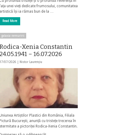
Cu profundă tristețe și o profundă reverență în
fața unei vieți dedicate frumosului, comunitatea
artistică își ia rămas bun de la …
Read More
galaxia nemuririi
Rodica-Xenia Constantin
24.05.1941 – 16.07.2026
17/07/2026 |
Nistor Laurențiu
Uniunea Artiștilor Plastici din România, Filiala
Pictură București, anunță cu tristețe trecerea în
etermitate a pictoriței Rodica-Xenia Constantin.
Dumnezeu să o odihnească!