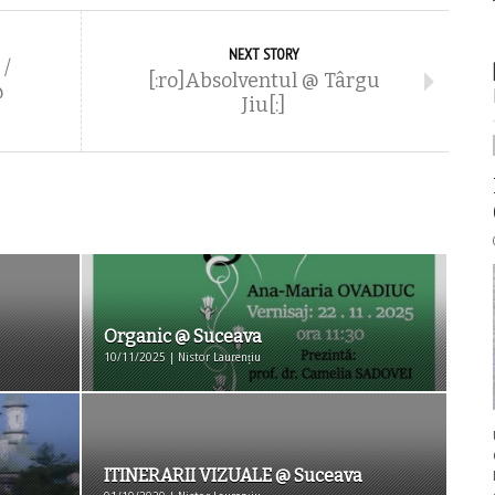
NEXT STORY
 /
[:ro]Absolventul @ Târgu
@
Jiu[:]
Organic @ Suceava
10/11/2025 | Nistor Laurențiu
ITINERARII VIZUALE @ Suceava