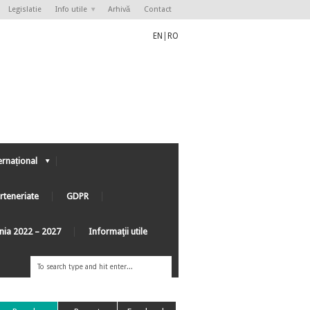
Legislatie
Info utile
Arhivă
Contact
EN
|
RO
ernațional
rteneriate
GDPR
ânia 2022 – 2027
Informaţii utile