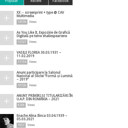
Popular
Recent
Facebook
XX ─ screenprint + type @ CAV
Multimedia
14739
Views
As You Like It, Expoziție de Grafică
Digitală pe teme shakespeariene
12327
Views
VASILE FLOREA 30.03.1931 –
11.02.2019
11754
Views
Anunț participare la Salonul
Național al Sticlei ”Formă și Lumină
– 2019”
10726
Views
ANUNȚ PRIMIRI ȘI TITULARIZĂRI ÎN
U.A.P. DIN ROMÂNIA – 2021
8268
Views
Enache Alina Ilinca 03.04.1939 –
05.03.2021
7857
Views