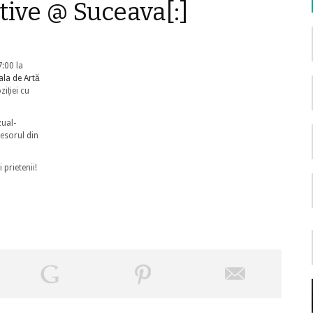
ative @ Suceava[:]
7:00 la
la de Artă
iției cu
zual-
fesorul din
 prietenii!