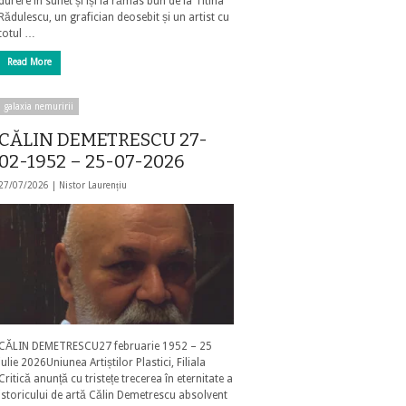
durere în suflet și își ia rămas bun de la Titina
Rădulescu, un grafician deosebit și un artist cu
totul …
Read More
galaxia nemuririi
CĂLIN DEMETRESCU 27-
02-1952 – 25-07-2026
27/07/2026 |
Nistor Laurențiu
CĂLIN DEMETRESCU27 februarie 1952 – 25
iulie 2026Uniunea Artiștilor Plastici, Filiala
Critică anunță cu tristețe trecerea în eternitate a
istoricului de artă Călin Demetrescu absolvent