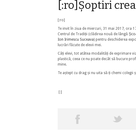
[:ro]Șoptiri cre
[:ro]
Te invit în ziua de miercuri, 31 mai 2017, ora 1
Centrul de Tradiții (clădirea nouă de lângă
Școa
Ion Irimescu Suceava
) pentru deschiderea expoz
lucrări făcute de elevii mei.
Câți elevi, tot atâtea modalități de exprimare vi
plastică, ceea ce nu poate decât să bucure pro
mine.
Te aștept cu drag și nu uita să-ți chemi colegii și
[:]