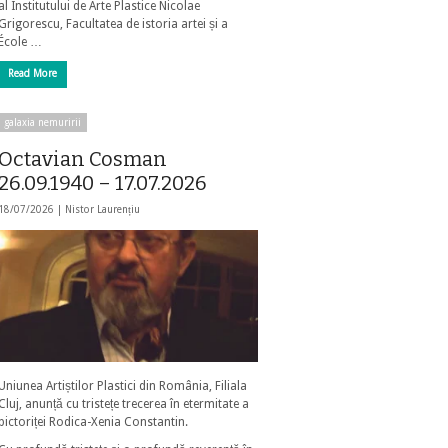
al Institutului de Arte Plastice Nicolae
Grigorescu, Facultatea de istoria artei și a
École …
Read More
galaxia nemuririi
Octavian Cosman
26.09.1940 – 17.07.2026
18/07/2026 |
Nistor Laurențiu
Uniunea Artiștilor Plastici din România, Filiala
Cluj, anunță cu tristețe trecerea în etermitate a
pictoriței Rodica-Xenia Constantin.