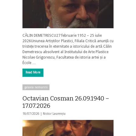
CĂLIN DEMETRESCU27 februarie 1952 – 25 iulie
2026Uniunea Artiștilor Plastici, Filiala Critică anunță cu
tristețe trecerea în eternitate a istoricului de artă Călin
Demetrescu absolvent al Institutului de Arte Plastice
Nicolae Grigorescu, Facultatea de istoria artei și a
École …
Read More
galaxia nemuririi
Octavian Cosman 26.09.1940 –
17.07.2026
18/07/2026 |
Nistor Laurențiu