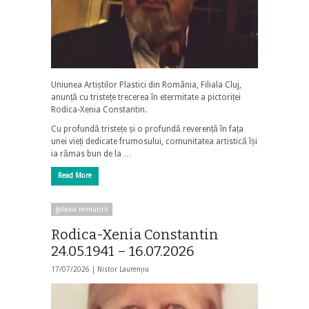
Uniunea Artiștilor Plastici din România, Filiala Cluj,
anunță cu tristețe trecerea în etermitate a pictoriței
Rodica-Xenia Constantin.
Cu profundă tristețe și o profundă reverență în fața
unei vieți dedicate frumosului, comunitatea artistică își
ia rămas bun de la …
Read More
galaxia nemuririi
Rodica-Xenia Constantin
24.05.1941 – 16.07.2026
17/07/2026 |
Nistor Laurențiu