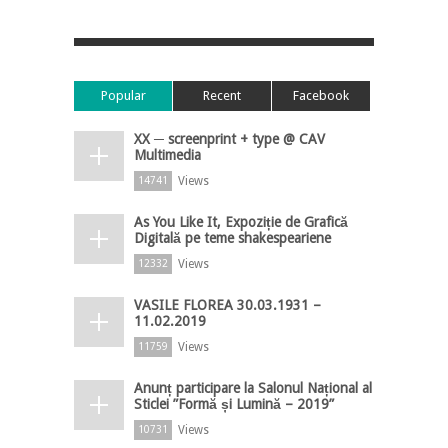
Popular
Recent
Facebook
XX ─ screenprint + type @ CAV
Multimedia
Views
14741
As You Like It, Expoziție de Grafică
Digitală pe teme shakespeariene
Views
12332
VASILE FLOREA 30.03.1931 –
11.02.2019
Views
11759
Anunț participare la Salonul Național al
Sticlei ”Formă și Lumină – 2019”
Views
10731