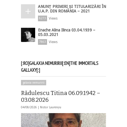
ANUNȚ PRIMIRI ȘI TITULARIZĂRI ÎN
U.A.P. DIN ROMÂNIA – 2021
Views
8273
Enache Alina Ilinca 03.04.1939 –
05.03.2021
Views
7863
[:RO]GALAXIA NEMURIRII[:EN]THE IMMORTALS
GALLAXY[:]
galaxia nemuririi
Rădulescu Titina 06.09.1942 –
03.08.2026
04/08/2026 |
Nistor Laurențiu