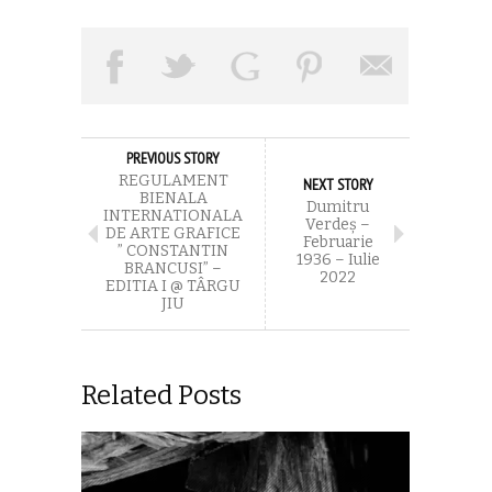
PREVIOUS STORY
REGULAMENT
NEXT STORY
BIENALA
Dumitru
INTERNATIONALA
Verdeș –
DE ARTE GRAFICE
Februarie
” CONSTANTIN
1936 – Iulie
BRANCUSI” –
2022
EDITIA I @ TÂRGU
JIU
Related Posts