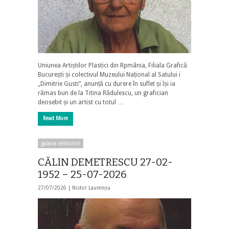
Uniunea Artiștilor Plastici din Rpmânia, Filiala Grafică
București și colectivul Muzeului Național al Satului i
„Dimitrie Gusti”, anunță cu durere în suflet și își ia
rămas bun de la Titina Rădulescu, un grafician
deosebit și un artist cu totul …
Read More
galaxia nemuririi
CĂLIN DEMETRESCU 27-02-
1952 – 25-07-2026
27/07/2026 |
Nistor Laurențiu