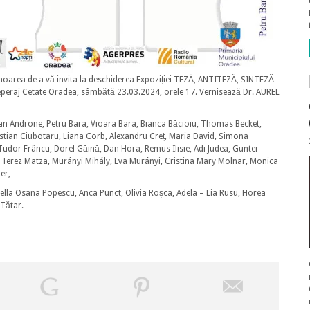
e onoarea de a vă invita la deschiderea Expoziției TEZĂ, ANTITEZĂ, SINTEZĂ
peraj Cetate Oradea, sâmbătă 23.03.2024, orele 17. Vernisează Dr. AUREL
ian Androne, Petru Bara, Vioara Bara, Bianca Băcioiu, Thomas Becket,
istian Ciubotaru, Liana Corb, Alexandru Creț,
Maria David, Simona
Tudor Frâncu, Dorel Găină, Dan Hora, Remus Ilisie, Adi Judea, Gunter
 Terez Matza, Murányi Mihály, Eva Murányi, Cristina Mary Molnar, Monica
er,
ella Osana Popescu, Anca Punct, Olivia Roșca, Adela – Lia Rusu, Horea
 Tătar.