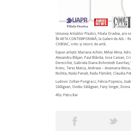
Uniunea Artiștilor Plastici, Filiala Oradea, ar
ÎN ARTA CONTEMPORANĂ, la Galerii de Ată – Re
CHIRIAC, critic și istoric de artă.
Expun artiștii: Mariana Achim, Mihai Alma, Adr
Alexandru Blăjan, Paul Blânda, Iova Casian, Cr
Derecichei, Gabriela Diana Bohnstedt Gavrilaș,
Krenz, Terez Matza, Andreea – Anamaria Meza,
Nichita, Nada Panait, Radu Pământ, Claudia Pet
Ludovic Zoltan Pongracz, Felicia Popescu, Isab
Sălăgean, Ovidiu Sălăgean, Fany Singer, Doina
Afiș: Petru Bar