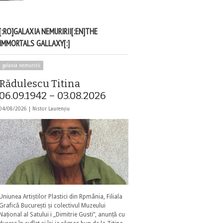
[:RO]GALAXIA NEMURIRII[:EN]THE
IMMORTALS GALLAXY[:]
galaxia nemuririi
Rădulescu Titina
06.09.1942 – 03.08.2026
04/08/2026 |
Nistor Laurențiu
Uniunea Artiștilor Plastici din Rpmânia, Filiala
Grafică București și colectivul Muzeului
Național al Satului i „Dimitrie Gusti”, anunță cu