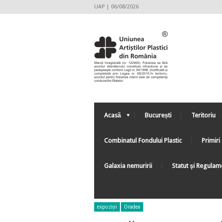
UAP | 06/08/2026
Acasă
București
Teritoriu
Combinatul Fondului Plastic
Primiri 
Galaxia nemuririi
Statut şi Regulam
expoziții
Oradea