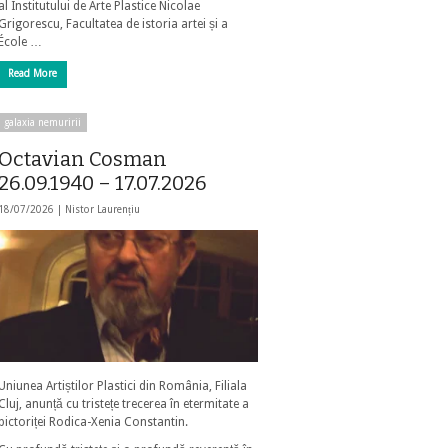
al Institutului de Arte Plastice Nicolae
Grigorescu, Facultatea de istoria artei și a
École …
Read More
galaxia nemuririi
Octavian Cosman
26.09.1940 – 17.07.2026
18/07/2026 |
Nistor Laurențiu
Uniunea Artiștilor Plastici din România, Filiala
Cluj, anunță cu tristețe trecerea în etermitate a
pictoriței Rodica-Xenia Constantin.