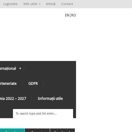
Legislatie
Info utile
Arhivă
Contact
EN
|
RO
ernațional
rteneriate
GDPR
ânia 2022 – 2027
Informaţii utile