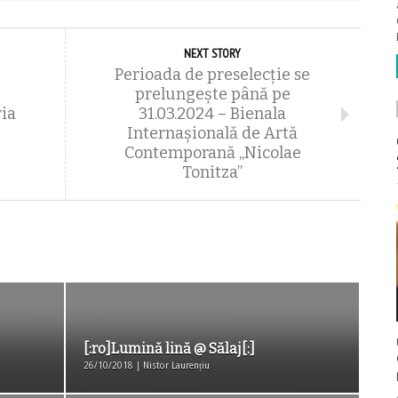
NEXT STORY
Perioada de preselecție se
prelungește până pe
ia
31.03.2024 – Bienala
Internaşională de Artă
Contemporană „Nicolae
Tonitza”
[:ro]Lumină lină @ Sălaj[:]
26/10/2018 | Nistor Laurențiu