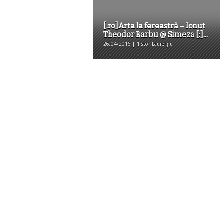
[:ro]Arta la fereastră – Ionuț
Theodor Barbu @ Simeza [:]...
26/04/2016 | Nistor Laurențiu