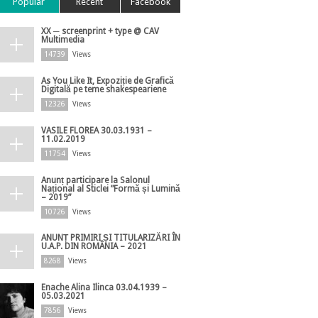
Popular
Recent
Facebook
XX ─ screenprint + type @ CAV
Multimedia
14739
Views
As You Like It, Expoziție de Grafică
Digitală pe teme shakespeariene
12326
Views
VASILE FLOREA 30.03.1931 –
11.02.2019
11754
Views
Anunț participare la Salonul
Național al Sticlei ”Formă și Lumină
– 2019”
10726
Views
ANUNȚ PRIMIRI ȘI TITULARIZĂRI ÎN
U.A.P. DIN ROMÂNIA – 2021
8268
Views
Enache Alina Ilinca 03.04.1939 –
05.03.2021
7856
Views