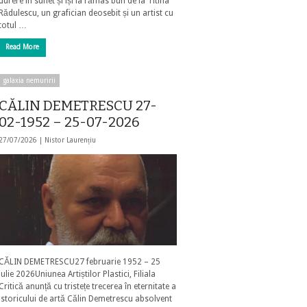
durere în suflet și își ia rămas bun de la Titina
Rădulescu, un grafician deosebit și un artist cu
totul …
Read More
galaxia nemuririi
CĂLIN DEMETRESCU 27-
02-1952 – 25-07-2026
27/07/2026 |
Nistor Laurențiu
CĂLIN DEMETRESCU27 februarie 1952 – 25
iulie 2026Uniunea Artiștilor Plastici, Filiala
Critică anunță cu tristețe trecerea în eternitate a
istoricului de artă Călin Demetrescu absolvent