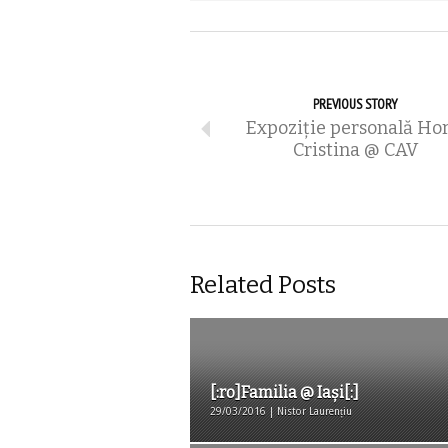
PREVIOUS STORY
Expoziţie personală Hor
Cristina @ CAV
Related Posts
[:ro]Familia @ Iași[:]
29/03/2016 | Nistor Laurențiu