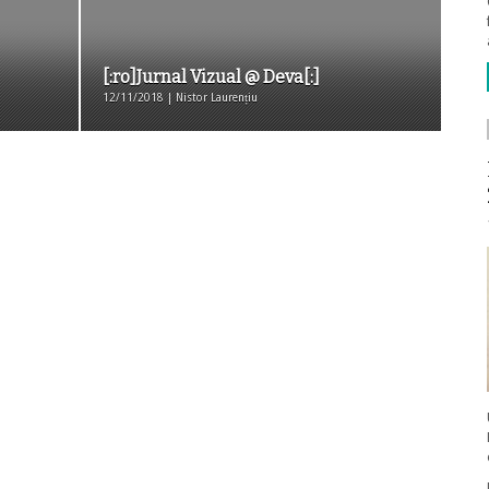
[:ro]Jurnal Vizual @ Deva[:]
12/11/2018 | Nistor Laurențiu