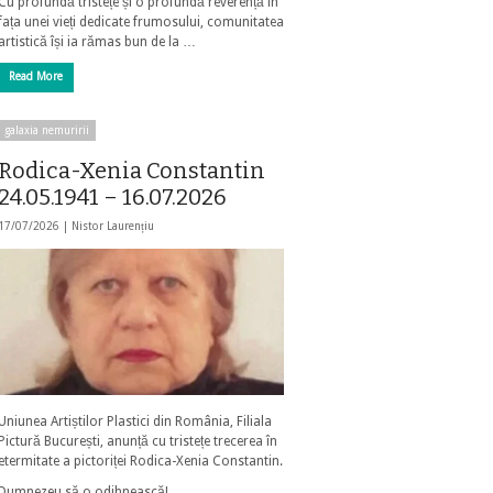
Cu profundă tristețe și o profundă reverență în
fața unei vieți dedicate frumosului, comunitatea
artistică își ia rămas bun de la …
Read More
galaxia nemuririi
Rodica-Xenia Constantin
24.05.1941 – 16.07.2026
17/07/2026 |
Nistor Laurențiu
Uniunea Artiștilor Plastici din România, Filiala
Pictură București, anunță cu tristețe trecerea în
etermitate a pictoriței Rodica-Xenia Constantin.
Dumnezeu să o odihnească!