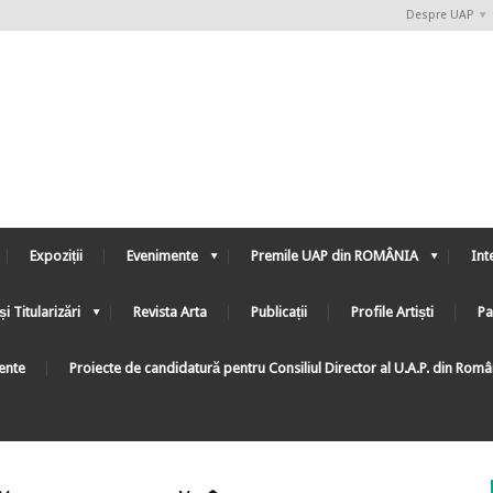
Despre UAP
Expoziții
Evenimente
Premile UAP din ROMÂNIA
Int
și Titularizări
Revista Arta
Publicații
Profile Artiști
Pa
ente
Proiecte de candidatură pentru Consiliul Director al U.A.P. din Rom