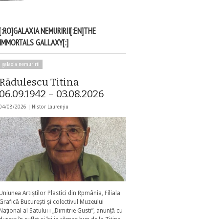
[:RO]GALAXIA NEMURIRII[:EN]THE
IMMORTALS GALLAXY[:]
galaxia nemuririi
Rădulescu Titina
06.09.1942 – 03.08.2026
04/08/2026 |
Nistor Laurențiu
Uniunea Artiștilor Plastici din Rpmânia, Filiala
Grafică București și colectivul Muzeului
Național al Satului i „Dimitrie Gusti”, anunță cu