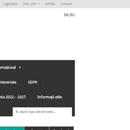
Legislatie
Info utile
Arhivă
Contact
EN
|
RO
ernațional
rteneriate
GDPR
ânia 2022 – 2027
Informaţii utile