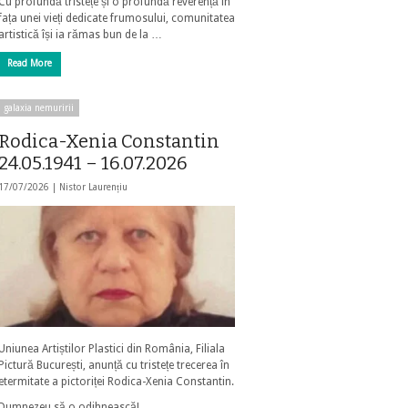
Cu profundă tristețe și o profundă reverență în
fața unei vieți dedicate frumosului, comunitatea
artistică își ia rămas bun de la …
Read More
galaxia nemuririi
Rodica-Xenia Constantin
24.05.1941 – 16.07.2026
17/07/2026 |
Nistor Laurențiu
Uniunea Artiștilor Plastici din România, Filiala
Pictură București, anunță cu tristețe trecerea în
etermitate a pictoriței Rodica-Xenia Constantin.
Dumnezeu să o odihnească!