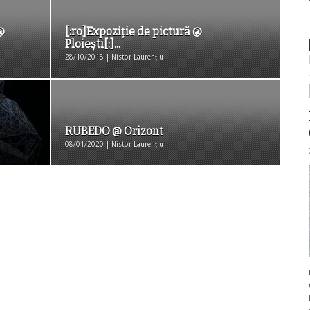
@
[:ro]Expoziție de pictură @
Ploiești[:]...
28/10/2018 | Nistor Laurențiu
RUBEDO @ Orizont
08/01/2020 | Nistor Laurențiu