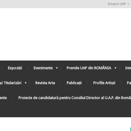
Despre UAP
Expoziții
Evenimente
Premile UAP din ROMÂNIA
Int
și Titularizări
Revista Arta
Publicații
Profile Artiști
Pa
ente
Proiecte de candidatură pentru Consiliul Director al U.A.P. din Rom