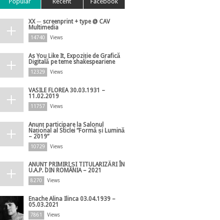
Popular
Recent
Facebook
XX ─ screenprint + type @ CAV
Multimedia
14740
Views
As You Like It, Expoziție de Grafică
Digitală pe teme shakespeariene
12329
Views
VASILE FLOREA 30.03.1931 –
11.02.2019
11757
Views
Anunț participare la Salonul
Național al Sticlei ”Formă și Lumină
– 2019”
10729
Views
ANUNȚ PRIMIRI ȘI TITULARIZĂRI ÎN
U.A.P. DIN ROMÂNIA – 2021
8270
Views
Enache Alina Ilinca 03.04.1939 –
05.03.2021
7861
Views