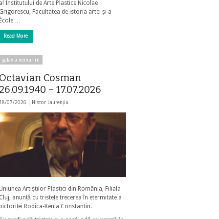
al Institutului de Arte Plastice Nicolae
Grigorescu, Facultatea de istoria artei și a
École …
Read More
galaxia nemuririi
Octavian Cosman
26.09.1940 – 17.07.2026
18/07/2026 |
Nistor Laurențiu
Uniunea Artiștilor Plastici din România, Filiala
Cluj, anunță cu tristețe trecerea în etermitate a
pictoriței Rodica-Xenia Constantin.