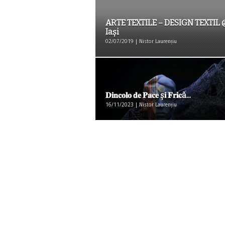
ARTE TEXTILE – DESIGN TEXTIL 
Iași
02/07/2019 | Nistor Laurențiu
𝐃𝐢𝐧𝐜𝐨𝐥𝐨 𝐝𝐞 𝐏𝐚𝐜𝐞 ș𝐢 𝐅𝐫𝐢𝐜ă...
16/11/2023 | Nistor Laurențiu