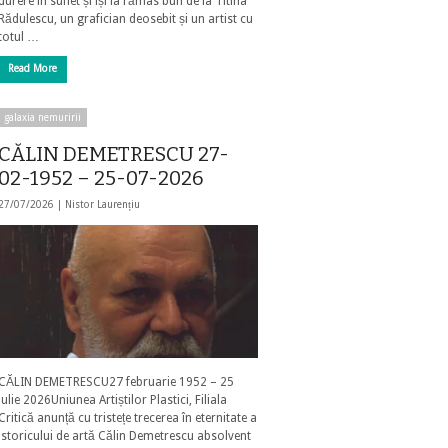
durere în suflet și își ia rămas bun de la Titina
Rădulescu, un grafician deosebit și un artist cu
totul …
Read More
galaxia nemuririi
CĂLIN DEMETRESCU 27-
02-1952 – 25-07-2026
27/07/2026 |
Nistor Laurențiu
CĂLIN DEMETRESCU27 februarie 1952 – 25
iulie 2026Uniunea Artiștilor Plastici, Filiala
Critică anunță cu tristețe trecerea în eternitate a
istoricului de artă Călin Demetrescu absolvent