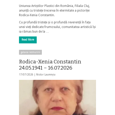
Uniunea Artiștilor Plastici din România, Filiala Cluj,
anunță cu tristețe trecerea în etermitate a pictoriței
Rodica-Xenia Constantin.
Cu profundă tristețe și o profundă reverență în fața
unei vieți dedicate frumosului, comunitatea artistică își
ia rămas bun de la …
Read More
galaxia nemuririi
Rodica-Xenia Constantin
24.05.1941 – 16.07.2026
17/07/2026 |
Nistor Laurențiu