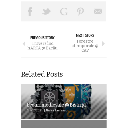
NEXT STORY
PREVIOUS STORY
Ferestre
Traversând
atemporale @
h’ARTA @ Bacău
CAV
Related Posts
Ecouri medievale @ Bistrița
15/02/2021 | Nistor Laurențiu