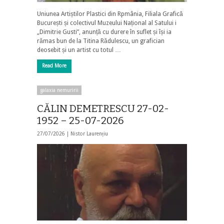
Uniunea Artiștilor Plastici din Rpmânia, Filiala Grafică
București și colectivul Muzeului Național al Satului i
„Dimitrie Gusti”, anunță cu durere în suflet și își ia
rămas bun de la Titina Rădulescu, un grafician
deosebit și un artist cu totul …
Read More
galaxia nemuririi
CĂLIN DEMETRESCU 27-02-
1952 – 25-07-2026
27/07/2026 |
Nistor Laurențiu