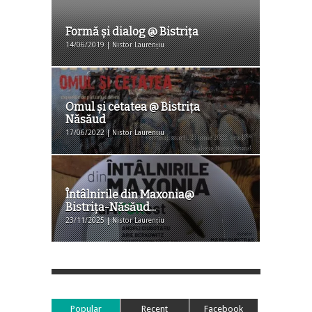
Formă și dialog @ Bistrița
14/06/2019 | Nistor Laurențiu
Omul și cetatea @ Bistrița
Năsăud
17/06/2022 | Nistor Laurențiu
Întâlnirile din Maxonia@
Bistriţa-Năsăud...
23/11/2025 | Nistor Laurențiu
Popular
Recent
Facebook