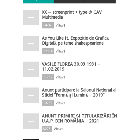
XX ─ screenprint + type @ CAV
Multimedia
Views
14743
As You Like It, Expoziție de Grafică
Digitală pe teme shakespeariene
Views
12334
VASILE FLOREA 30.03.1931 –
11.02.2019
Views
11762
Anunț participare la Salonul Național al
Sticlei ”Formă și Lumină – 2019”
Views
10732
ANUNȚ PRIMIRI ȘI TITULARIZĂRI ÎN
U.A.P. DIN ROMÂNIA – 2021
Views
8276