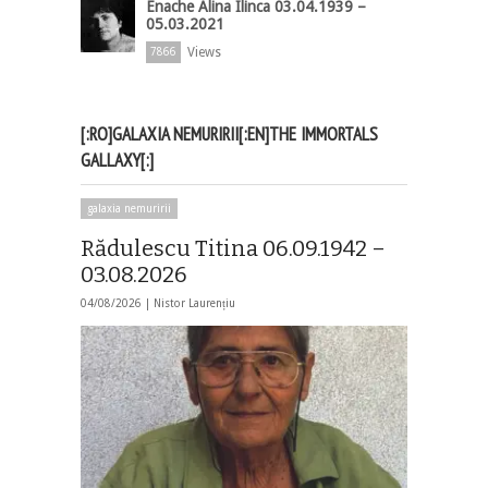
Enache Alina Ilinca 03.04.1939 –
05.03.2021
Views
7866
[:RO]GALAXIA NEMURIRII[:EN]THE IMMORTALS
GALLAXY[:]
galaxia nemuririi
Rădulescu Titina 06.09.1942 –
03.08.2026
04/08/2026 |
Nistor Laurențiu