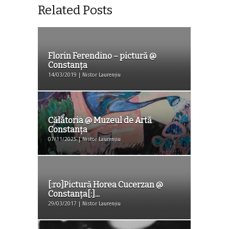
Related Posts
Florin Ferendino – pictură @
Constanța
14/03/2019 | Nistor Laurențiu
Călătoria @ Muzeul de Artă
Constanța
07/11/2025 | Nistor Laurențiu
[:ro]Pictură Horea Cucerzan @
Constanța[:]...
29/03/2017 | Nistor Laurențiu