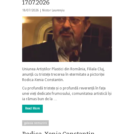
17.07.2026
18/07/2026 |
Nistor Laurențiu
Uniunea Artiștilor Plastici din România, Filiala Cluj,
anunță cu tristețe trecerea în etermitate a pictoriței
Rodica-Xenia Constantin.
Cu profundă tristețe și o profundă reverență în fața
unei vieți dedicate frumosului, comunitatea artistică își
ia rămas bun de la …
Read More
galaxia nemuririi