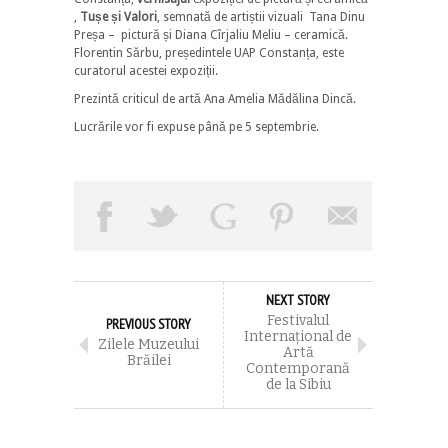
,
Tușe și Valori
, semnată de artiștii vizuali Tana Dinu
Preșa – pictură și Diana Cîrjaliu Meliu – ceramică.
Florentin Sărbu, președintele UAP Constanța, este
curatorul acestei expoziții.
Prezintă criticul de artă Ana Amelia Mădălina Dincă.
Lucrările vor fi expuse până pe 5 septembrie.
NEXT STORY
Festivalul
PREVIOUS STORY
Internațional de
Zilele Muzeului
Artă
Brăilei
Contemporană
de la Sibiu