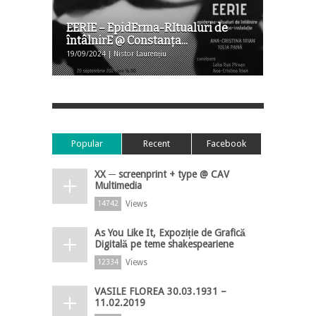
EERIE – EpidErma-RItualuri de
întâlnirE @ Constanţa...
19/09/2024 | Nistor Laurențiu
Popular
Recent
Facebook
XX ─ screenprint + type @ CAV
Multimedia
Views
14742
As You Like It, Expoziție de Grafică
Digitală pe teme shakespeariene
Views
12334
VASILE FLOREA 30.03.1931 –
11.02.2019