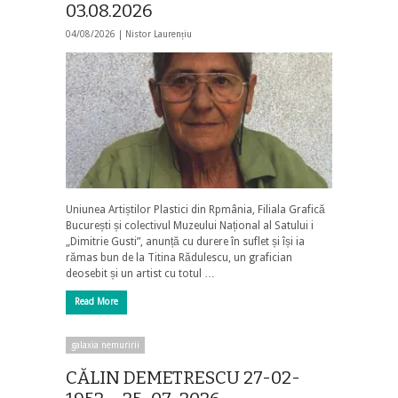
03.08.2026
04/08/2026 |
Nistor Laurențiu
Uniunea Artiștilor Plastici din Rpmânia, Filiala Grafică
București și colectivul Muzeului Național al Satului i
„Dimitrie Gusti”, anunță cu durere în suflet și își ia
rămas bun de la Titina Rădulescu, un grafician
deosebit și un artist cu totul …
Read More
galaxia nemuririi
CĂLIN DEMETRESCU 27-02-