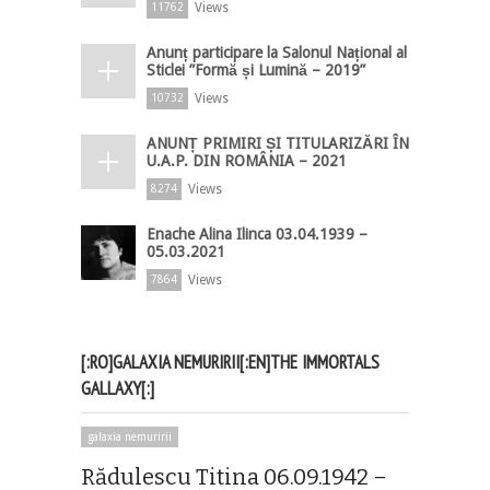
Views
11762
Anunț participare la Salonul Național al
Sticlei ”Formă și Lumină – 2019”
Views
10732
ANUNȚ PRIMIRI ȘI TITULARIZĂRI ÎN
U.A.P. DIN ROMÂNIA – 2021
Views
8274
Enache Alina Ilinca 03.04.1939 –
05.03.2021
Views
7864
[:RO]GALAXIA NEMURIRII[:EN]THE IMMORTALS
GALLAXY[:]
galaxia nemuririi
Rădulescu Titina 06.09.1942 –