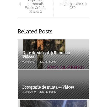
Expoziţie
personală
Blight @ IOMO
Vasile Crăiţă-
– CFP
Mândră
Related Posts
Note de subsol @ Râmnicu
Vâlcea
09/02/2023 | Nistor Laurențiu
Fotografie de nuntă @ Vâlcea
31/05/2019 | Nistor Laurențiu