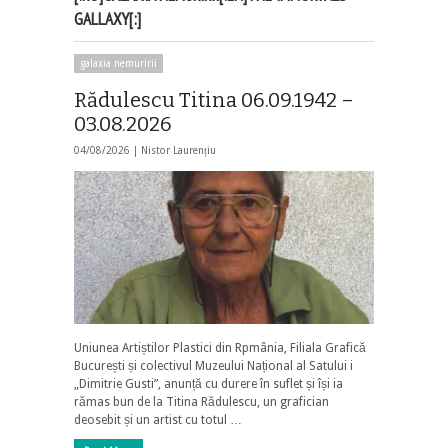
GALLAXY[:]
galaxia nemuririi
Rădulescu Titina 06.09.1942 –
03.08.2026
04/08/2026 |
Nistor Laurențiu
Uniunea Artiștilor Plastici din Rpmânia, Filiala Grafică
București și colectivul Muzeului Național al Satului i
„Dimitrie Gusti”, anunță cu durere în suflet și își ia
rămas bun de la Titina Rădulescu, un grafician
deosebit și un artist cu totul …