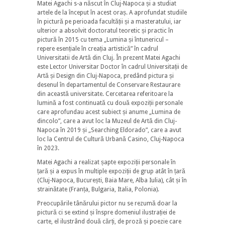
Matei Agachi s-a născut în Cluj-Napoca și a studiat
artele de la început în acest oraș. A aprofundat studiile
în pictură pe perioada facultății și a masteratului, iar
ulterior a absolvit doctoratul teoretic și practic în
pictură în 2015 cu tema „Lumina și întunericul –
repere esențiale în creația artistică” în cadrul
Universitatii de Artă din Cluj. În prezent Matei Agachi
este Lector Universitar Doctor în cadrul Universitații de
Artă și Design din Cluj-Napoca, predând pictura și
desenul în departamentul de Conservare Restaurare
din această universitate. Cercetarea referitoare la
lumină a fost continuată cu două expoziții personale
care aprofundau acest subiect și anume „Lumina de
dincolo”, care a avut loc la Muzeul de Artă din Cluj-
Napoca în 2019 și „Searching Eldorado”, care a avut
loc la Centrul de Cultură Urbană Casino, Cluj-Napoca
în 2023.
Matei Agachi a realizat șapte expoziții personale în
țară și a expus în multiple expoziții de grup atât în țară
(Cluj-Napoca, București, Baia Mare, Alba Iulia), cât și în
strainătate (Franța, Bulgaria, Italia, Polonia).
Preocupările tânărului pictor nu se rezumă doar la
pictură ci se extind și înspre domeniul ilustrației de
carte, el ilustrând două cărți, de proză și poezie care