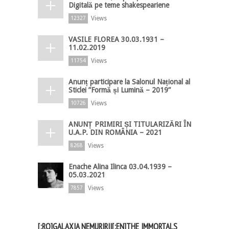
Digitală pe teme shakespeariene
Views
12327
VASILE FLOREA 30.03.1931 –
11.02.2019
Views
11754
Anunț participare la Salonul Național al
Sticlei ”Formă și Lumină – 2019”
Views
10726
ANUNȚ PRIMIRI ȘI TITULARIZĂRI ÎN
U.A.P. DIN ROMÂNIA – 2021
Views
8268
Enache Alina Ilinca 03.04.1939 –
05.03.2021
Views
7857
[:RO]GALAXIA NEMURIRII[:EN]THE IMMORTALS