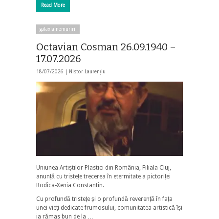
Read More
galaxia nemuririi
Octavian Cosman 26.09.1940 –
17.07.2026
18/07/2026 |
Nistor Laurențiu
Uniunea Artiștilor Plastici din România, Filiala Cluj,
anunță cu tristețe trecerea în etermitate a pictoriței
Rodica-Xenia Constantin.
Cu profundă tristețe și o profundă reverență în fața
unei vieți dedicate frumosului, comunitatea artistică își
ia rămas bun de la …