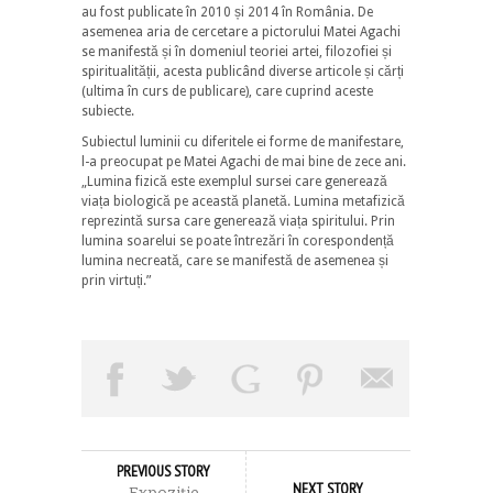
au fost publicate în 2010 și 2014 în România. De
asemenea aria de cercetare a pictorului Matei Agachi
se manifestă și în domeniul teoriei artei, filozofiei și
spiritualității, acesta publicând diverse articole și cărți
(ultima în curs de publicare), care cuprind aceste
subiecte.
Subiectul luminii cu diferitele ei forme de manifestare,
l-a preocupat pe Matei Agachi de mai bine de zece ani.
„Lumina fizică este exemplul sursei care generează
viața biologică pe această planetă. Lumina metafizică
reprezintă sursa care generează viața spiritului. Prin
lumina soarelui se poate întrezări în corespondență
lumina necreată, care se manifestă de asemenea și
prin virtuți.”
PREVIOUS STORY
NEXT STORY