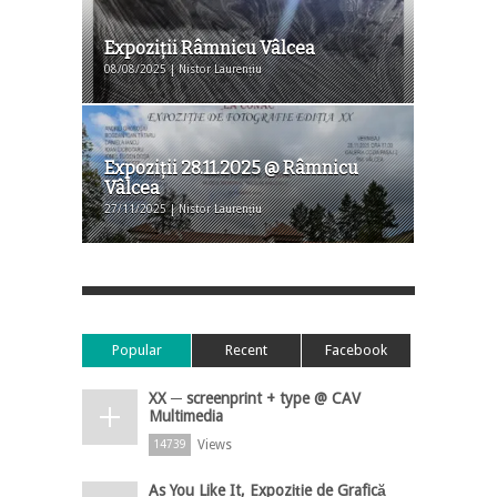
Expoziţii Râmnicu Vâlcea
08/08/2025 | Nistor Laurențiu
Expoziţii 28.11.2025 @ Râmnicu
Vâlcea
27/11/2025 | Nistor Laurențiu
Popular
Recent
Facebook
XX ─ screenprint + type @ CAV
Multimedia
Views
14739
As You Like It, Expoziție de Grafică