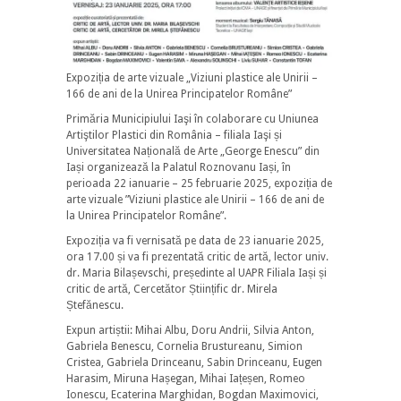
Expoziția de arte vizuale „Viziuni plastice ale Unirii –
166 de ani de la Unirea Principatelor Române”
Primăria Municipiului Iaşi în colaborare cu Uniunea
Artiştilor Plastici din România – filiala Iaşi și
Universitatea Națională de Arte „George Enescu” din
Iași organizează la Palatul Roznovanu Iași, în
perioada 22 ianuarie – 25 februarie 2025, expoziția de
arte vizuale ”Viziuni plastice ale Unirii – 166 de ani de
la Unirea Principatelor Române”.
Expoziția va fi vernisată pe data de 23 ianuarie 2025,
ora 17.00 și va fi prezentată critic de artă, lector univ.
dr. Maria Bilașevschi, președinte al UAPR Filiala Iași și
critic de artă, Cercetător Științific dr. Mirela
Ștefănescu.
Expun artiștii: Mihai Albu, Doru Andrii, Silvia Anton,
Gabriela Benescu, Cornelia Brustureanu, Simion
Cristea, Gabriela Drinceanu, Sabin Drinceanu, Eugen
Harasim, Miruna Hașegan, Mihai Iațeșen, Romeo
Ionescu, Ecaterina Marghidan, Bogdan Maximovici,