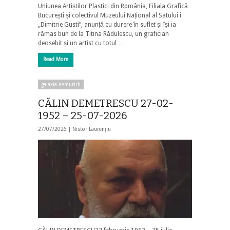
Uniunea Artiștilor Plastici din Rpmânia, Filiala Grafică
București și colectivul Muzeului Național al Satului i
„Dimitrie Gusti”, anunță cu durere în suflet și își ia
rămas bun de la Titina Rădulescu, un grafician
deosebit și un artist cu totul …
Read More
galaxia nemuririi
CĂLIN DEMETRESCU 27-02-
1952 – 25-07-2026
27/07/2026 |
Nistor Laurențiu