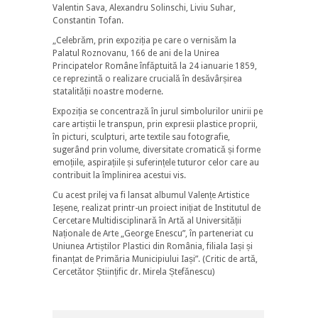
Valentin Sava, Alexandru Solinschi, Liviu Suhar,
Constantin Tofan.
„Celebrăm, prin expoziția pe care o vernisăm la
Palatul Roznovanu, 166 de ani de la Unirea
Principatelor Române înfăptuită la 24 ianuarie 1859,
ce reprezintă o realizare crucială în desăvârșirea
statalității noastre moderne.
Expoziția se concentrază în jurul simbolurilor unirii pe
care artiștii le transpun, prin expresii plastice proprii,
în picturi, sculpturi, arte textile sau fotografie,
sugerând prin volume, diversitate cromatică și forme
emoțiile, aspirațiile și suferințele tuturor celor care au
contribuit la împlinirea acestui vis.
Cu acest prilej va fi lansat albumul Valențe Artistice
Ieșene, realizat printr-un proiect inițiat de Institutul de
Cercetare Multidisciplinară în Artă al Universității
Naționale de Arte „George Enescu”, în parteneriat cu
Uniunea Artiștilor Plastici din România, filiala Iași și
finanțat de Primăria Municipiului Iași”. (Critic de artă,
Cercetător Științific dr. Mirela Ștefănescu)