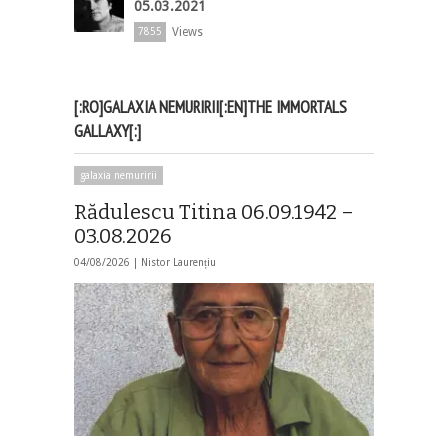
05.03.2021
Views
7855
[:RO]GALAXIA NEMURIRII[:EN]THE IMMORTALS
GALLAXY[:]
galaxia nemuririi
Rădulescu Titina 06.09.1942 –
03.08.2026
04/08/2026 |
Nistor Laurențiu