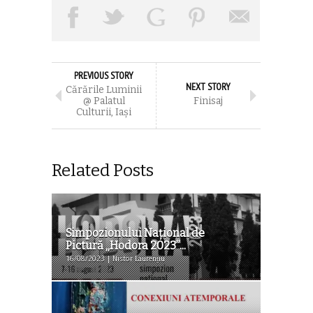
PREVIOUS STORY
NEXT STORY
Cărările Luminii
@ Palatul
Finisaj
Culturii, Iași
Related Posts
Simpozionului Național de
Pictură „Hodora 2023”...
16/08/2023 | Nistor Laurențiu