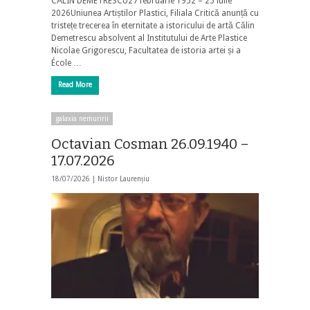
CĂLIN DEMETRESCU27 februarie 1952 – 25 iulie
2026Uniunea Artiștilor Plastici, Filiala Critică anunță cu
tristețe trecerea în eternitate a istoricului de artă Călin
Demetrescu absolvent al Institutului de Arte Plastice
Nicolae Grigorescu, Facultatea de istoria artei și a
École …
Read More
galaxia nemuririi
Octavian Cosman 26.09.1940 –
17.07.2026
18/07/2026 |
Nistor Laurențiu