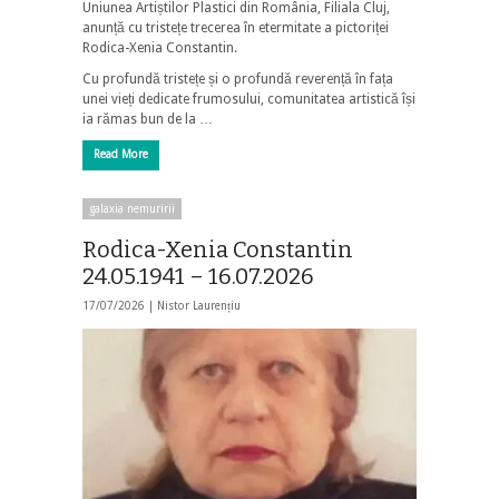
Uniunea Artiștilor Plastici din România, Filiala Cluj,
anunță cu tristețe trecerea în etermitate a pictoriței
Rodica-Xenia Constantin.
Cu profundă tristețe și o profundă reverență în fața
unei vieți dedicate frumosului, comunitatea artistică își
ia rămas bun de la …
Read More
galaxia nemuririi
Rodica-Xenia Constantin
24.05.1941 – 16.07.2026
17/07/2026 |
Nistor Laurențiu