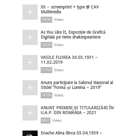
XX ─ screenprint + type @ CAV
Multimedia
Views
14739
As You Like It, Expoziție de Grafică
Digitală pe teme shakespeariene
Views
12325
VASILE FLOREA 30.03.1931 –
11.02.2019
Views
11754
Anunț participare la Salonul Național al
Sticlei ”Formă și Lumină – 2019”
Views
10726
ANUNȚ PRIMIRI ȘI TITULARIZĂRI ÎN
U.A.P. DIN ROMÂNIA – 2021
Views
8267
Enache Alina Ilinca 03.04.1939 –