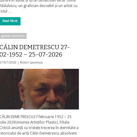
durere în suflet și își ia rămas bun de la Titina
Rădulescu, un grafician deosebit și un artist cu
totul …
Read More
galaxia nemuririi
CĂLIN DEMETRESCU 27-
02-1952 – 25-07-2026
27/07/2026 |
Nistor Laurențiu
CĂLIN DEMETRESCU27 februarie 1952 – 25
iulie 2026Uniunea Artiștilor Plastici, Filiala
Critică anunță cu tristețe trecerea în eternitate a
istoricului de artă Călin Demetrescu absolvent