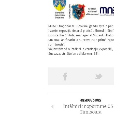
Muzeul Național al Bucovinei găzduiește în per
Istorie, expoziția de artă platică „Zborul mâini
Constantin Chituță, manager al Muzeului Națio
Suzana Fântânariu la Suceava cu o primă expoz
românești”!
Vă invităm să o întâlniți la vernisajul expoziție
Suceava, str. Ștefan cel Mare nr. 33!
PREVIOUS STORY
Întâlniri inoportune 05
Timişoara