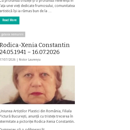
Cu profundă tristețe și o profundă reverență în
fața unei vieți dedicate frumosului, comunitatea
artistică își ia rămas bun de la …
Read More
galaxia nemuririi
Rodica-Xenia Constantin
24.05.1941 – 16.07.2026
17/07/2026 |
Nistor Laurențiu
Uniunea Artiștilor Plastici din România, Filiala
Pictură București, anunță cu tristețe trecerea în
etermitate a pictoriței Rodica-Xenia Constantin.
Dumnezeu să o odihnească!