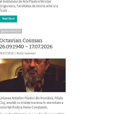
al Institutului de Arte Plastice Nicolae
Grigorescu, Facultatea de istoria artei și a
École …
Read More
galaxia nemuririi
Octavian Cosman
26.09.1940 – 17.07.2026
18/07/2026 |
Nistor Laurențiu
Uniunea Artiștilor Plastici din România, Filiala
Cluj, anunță cu tristețe trecerea în etermitate a
pictoriței Rodica-Xenia Constantin.