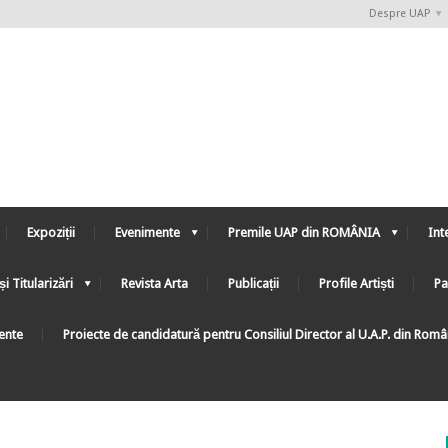
Despre UAP
Expoziții
Evenimente
Premile UAP din ROMÂNIA
Int
și Titularizări
Revista Arta
Publicații
Profile Artiști
Pa
ente
Proiecte de candidatură pentru Consiliul Director al U.A.P. din Rom