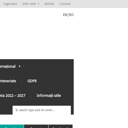
Legislatie
Info utile
Arhivă
Contact
EN
|
RO
ernațional
rteneriate
GDPR
ânia 2022 – 2027
Informaţii utile