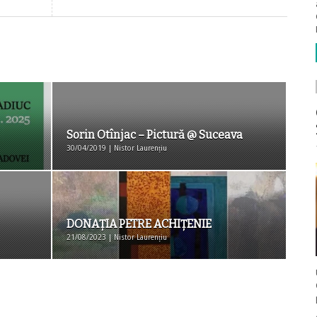
Sorin Otînjac – Pictură @ Suceava
30/04/2019 | Nistor Laurențiu
DONAȚIA PETRE ACHIȚENIE
21/08/2023 | Nistor Laurențiu