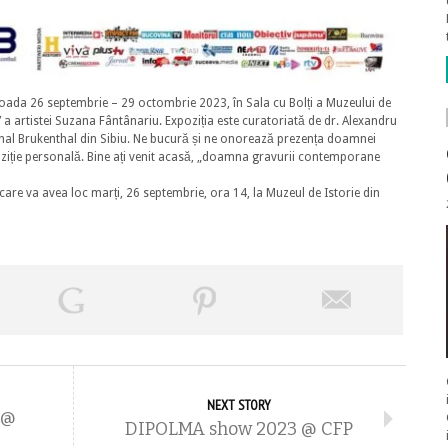
ioada 26 septembrie – 29 octombrie 2023, în Sala cu Bolți a Muzeului de
i” a artistei Suzana Fântânariu. Expoziția este curatoriată de dr. Alexandru
nal Brukenthal din Sibiu. Ne bucură și ne onorează prezența doamnei
iție personală. Bine ați venit acasă, „doamna gravurii contemporane
i, care va avea loc marți, 26 septembrie, ora 14, la Muzeul de Istorie din
NEXT STORY
 @
DIPOLMA show 2023 @ CFP