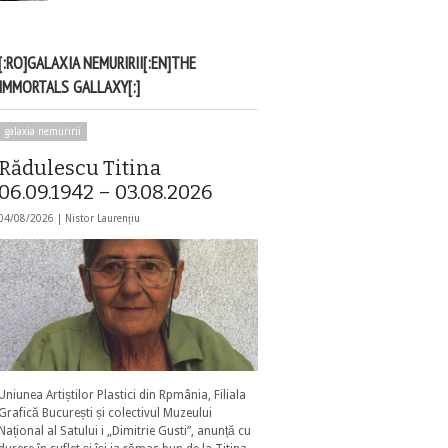
[:RO]GALAXIA NEMURIRII[:EN]THE
IMMORTALS GALLAXY[:]
galaxia nemuririi
Rădulescu Titina
06.09.1942 – 03.08.2026
04/08/2026 |
Nistor Laurențiu
Uniunea Artiștilor Plastici din Rpmânia, Filiala
Grafică București și colectivul Muzeului
Național al Satului i „Dimitrie Gusti”, anunță cu