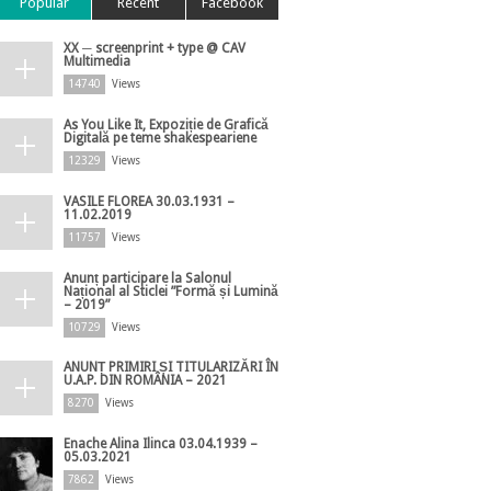
Popular
Recent
Facebook
XX ─ screenprint + type @ CAV
Multimedia
14740
Views
As You Like It, Expoziție de Grafică
Digitală pe teme shakespeariene
12329
Views
VASILE FLOREA 30.03.1931 –
11.02.2019
11757
Views
Anunț participare la Salonul
Național al Sticlei ”Formă și Lumină
– 2019”
10729
Views
ANUNȚ PRIMIRI ȘI TITULARIZĂRI ÎN
U.A.P. DIN ROMÂNIA – 2021
8270
Views
Enache Alina Ilinca 03.04.1939 –
05.03.2021
7862
Views