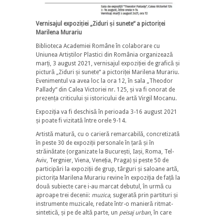
Vernisajul expoziției „Ziduri și sunete“ a pictoriței
Marilena Murariu
Biblioteca Academiei Române în colaborare cu
Uniunea Artiștilor Plastici din România organizează
marți, 3 august 2021, vernisajul expoziției de grafică și
pictură „Ziduri și sunete“ a pictoriței Marilena Murariu.
Evenimentul va avea loc la ora 12, în sala „Theodor
Pallady“ din Calea Victoriei nr. 125, și va fi onorat de
prezența criticului și istoricului de artă Virgil Mocanu.
Expoziția va fi deschisă în perioada 3-16 august 2021
și poate fi vizitată între orele 9-14.
Artistă matură, cu o carieră remarcabilă, concretizată
în peste 30 de expoziții personale în
țară și în
străinătate (organizate la București, Iași, Roma, Tel-
Aviv, Tergnier, Viena, Veneția, Praga) și peste 50 de
participări la expoziții de grup, târguri și saloane artă,
pictorița Marilena Murariu revine în expoziția de față la
două subiecte care i-au marcat debutul, în urmă cu
aproape trei decenii:
muzica
, sugerată prin partituri și
instrumente muzicale, redate într-o manieră ritmat-
sintetică, și pe de altă parte, un
peisaj urban
, în care