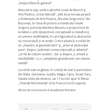
„Despre Elena în general“.
Născută la Iaşi, unde a absolvit Liceul de Muzică şi
Arte Plastice „Octav Băncilă“, șefă de promoție pe țară
a Institutului de Arte Plastice „Nicolae Grigorescu“ din
București, la clasa de pictură a maestrului Vasile
Grigore, pictorița Marilena Murariu a propus încă de
la debut o artă deopotrivă conceptuală și metafizică,
un univers multifațetat, în care figurativul și abstractul
se concurează și se susțin. Critica plastică a vorbit de
un „maestru al geometrizării“ şi „artist al abstracţiei
pure“, despre „ludicitate compoziţională şi stilistică“,
„un fel de cubism analitic“, dar și despre „o artistă a
sensibilității“, cu o „simplitate grandioasă care devine
esență“.
Lucrările sale se găsesc în colecții de stat și particulare
din Italia, Germania, Suedia, Belgia, Cipru, Israel, Peru,
Statele Unite ale Americii, iar 13 lucrări apar în filmul
„Tinerețe fără tinerețe“ al lui Francis Ford Coppola.
Biroul de comunicare al Academiei Române