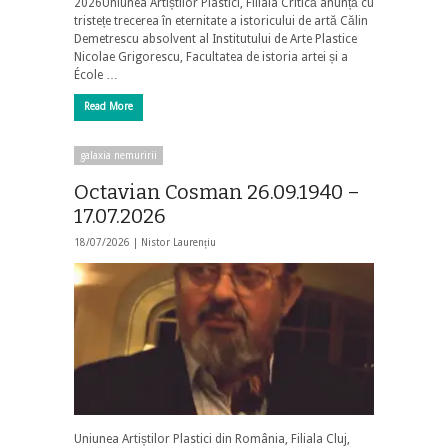
2026Uniunea Artiștilor Plastici, Filiala Critică anunță cu
tristețe trecerea în eternitate a istoricului de artă Călin
Demetrescu absolvent al Institutului de Arte Plastice
Nicolae Grigorescu, Facultatea de istoria artei și a
École …
Read More
galaxia nemuririi
Octavian Cosman 26.09.1940 –
17.07.2026
18/07/2026 |
Nistor Laurențiu
Uniunea Artiștilor Plastici din România, Filiala Cluj,