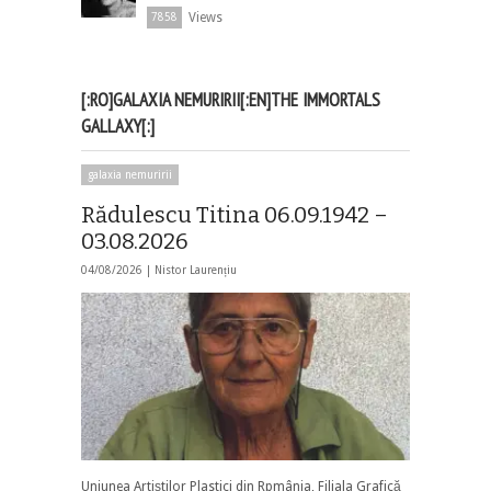
Views
7858
[:RO]GALAXIA NEMURIRII[:EN]THE IMMORTALS
GALLAXY[:]
galaxia nemuririi
Rădulescu Titina 06.09.1942 –
03.08.2026
04/08/2026 |
Nistor Laurențiu
Uniunea Artiștilor Plastici din Rpmânia, Filiala Grafică