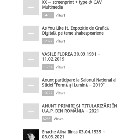
XX ─ screenprint + type @ CAV
Multimedia
Views
14739
As You Like It, Expoziție de Grafică
Digitală pe teme shakespeariene
Views
12327
VASILE FLOREA 30.03.1931 –
11.02.2019
Views
11754
Anunț participare la Salonul Național al
Sticlei ”Formă și Lumină – 2019”
Views
10727
ANUNȚ PRIMIRI ȘI TITULARIZĂRI ÎN
U.A.P. DIN ROMÂNIA – 2021
Views
8268
Enache Alina Ilinca 03.04.1939 –
05.03.2021