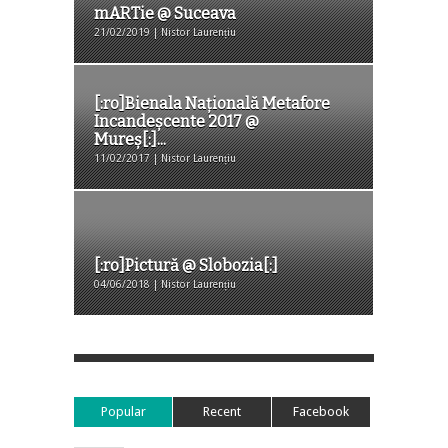
mARTie @ Suceava
21/02/2019 | Nistor Laurențiu
[:ro]Bienala Naţională Metafore
Incandeşcente 2017 @
Mureş[:]...
11/02/2017 | Nistor Laurențiu
[:ro]Pictură @ Slobozia[:]
04/06/2018 | Nistor Laurențiu
Popular
Recent
Facebook