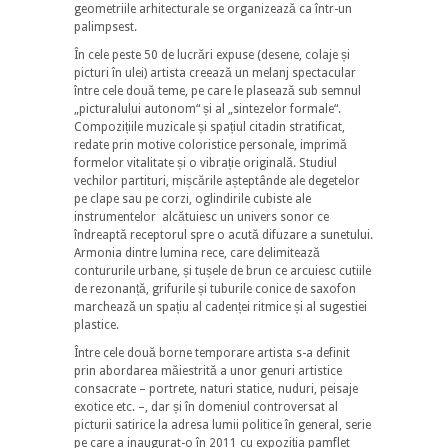
geometriile arhitecturale se organizează ca într-un
palimpsest.
În cele peste 50 de lucrări expuse (desene, colaje și
picturi în ulei) artista creează un melanj spectacular
între cele două teme, pe care le plasează sub semnul
„picturalului autonom“ și al „sintezelor formale“.
Compozițiile muzicale și spațiul citadin stratificat,
redate prin motive coloristice personale, imprimă
formelor vitalitate și o vibrație originală. Studiul
vechilor partituri, mișcările așteptânde ale degetelor
pe clape sau pe corzi, oglindirile cubiste ale
instrumentelor alcătuiesc un univers sonor ce
îndreaptă receptorul spre o acută difuzare a sunetului.
Armonia dintre lumina rece, care delimitează
contururile urbane, și tușele de brun ce arcuiesc cutiile
de rezonanță, grifurile și tuburile conice de saxofon
marchează un spațiu al cadenței ritmice și al sugestiei
plastice.
Între cele două borne temporare artista s-a definit
prin abordarea măiestrită a unor genuri artistice
consacrate – portrete, naturi statice, nuduri, peisaje
exotice etc. –, dar și în domeniul controversat al
picturii satirice la adresa lumii politice în general, serie
pe care a inaugurat-o în 2011 cu expoziția pamflet