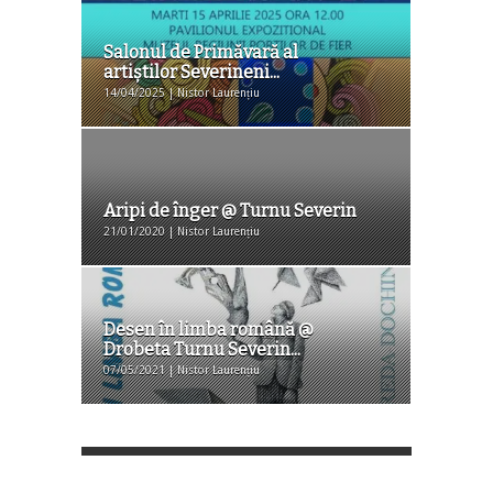
Salonul de Primăvară al
artiștilor Severineni...
14/04/2025 | Nistor Laurențiu
Aripi de înger @ Turnu Severin
21/01/2020 | Nistor Laurențiu
Desen în limba română @
Drobeta Turnu Severin...
07/05/2021 | Nistor Laurențiu