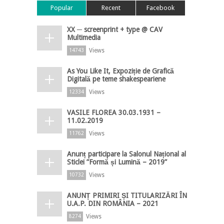
Popular
Recent
Facebook
XX ─ screenprint + type @ CAV
Multimedia
Views
14743
As You Like It, Expoziție de Grafică
Digitală pe teme shakespeariene
Views
12334
VASILE FLOREA 30.03.1931 –
11.02.2019
Views
11762
Anunț participare la Salonul Național al
Sticlei ”Formă și Lumină – 2019”
Views
10732
ANUNȚ PRIMIRI ȘI TITULARIZĂRI ÎN
U.A.P. DIN ROMÂNIA – 2021
Views
8274