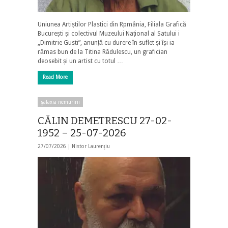
Uniunea Artiștilor Plastici din Rpmânia, Filiala Grafică
București și colectivul Muzeului Național al Satului i
„Dimitrie Gusti”, anunță cu durere în suflet și își ia
rămas bun de la Titina Rădulescu, un grafician
deosebit și un artist cu totul …
Read More
galaxia nemuririi
CĂLIN DEMETRESCU 27-02-
1952 – 25-07-2026
27/07/2026 |
Nistor Laurențiu