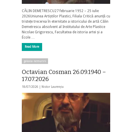
CĂLIN DEMETRESCU27 februarie 1952 – 25 iulie
2026Uniunea Artiștilor Plastici, Filiala Critică anunță cu
tristețe trecerea în eternitate a istoricului de artă Călin
Demetrescu absolvent al Institutului de Arte Plastice
Nicolae Grigorescu, Facultatea de istoria artei și a
École …
Read More
galaxia nemuririi
Octavian Cosman 26.09.1940 –
17.07.2026
18/07/2026 |
Nistor Laurențiu