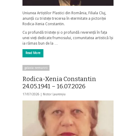
Uniunea Artiștilor Plastici din România, Filiala Cluj,
anunță cu tristețe trecerea în etermitate a pictoriței
Rodica-Xenia Constantin.
Cu profundă tristețe și o profundă reverență în fața
unei vieți dedicate frumosului, comunitatea artistică își
ia rămas bun de la …
Read More
galaxia nemuririi
Rodica-Xenia Constantin
24.05.1941 – 16.07.2026
17/07/2026 |
Nistor Laurențiu