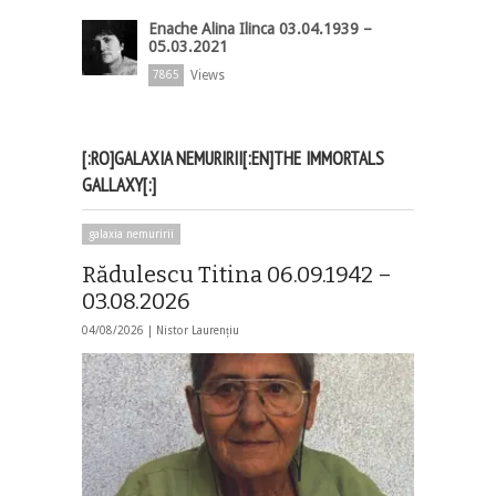
Enache Alina Ilinca 03.04.1939 –
05.03.2021
Views
7865
[:RO]GALAXIA NEMURIRII[:EN]THE IMMORTALS
GALLAXY[:]
galaxia nemuririi
Rădulescu Titina 06.09.1942 –
03.08.2026
04/08/2026 |
Nistor Laurențiu