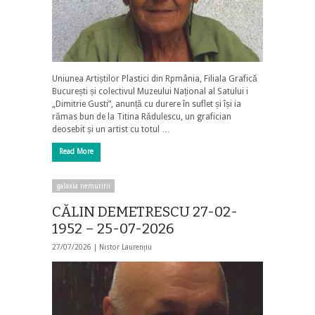
Uniunea Artiștilor Plastici din Rpmânia, Filiala Grafică
București și colectivul Muzeului Național al Satului i
„Dimitrie Gusti”, anunță cu durere în suflet și își ia
rămas bun de la Titina Rădulescu, un grafician
deosebit și un artist cu totul …
Read More
galaxia nemuririi
CĂLIN DEMETRESCU 27-02-
1952 – 25-07-2026
27/07/2026 |
Nistor Laurențiu