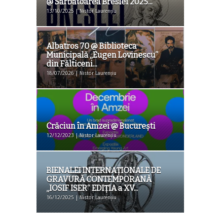
@ Sărbătoarea Breslei 2025...
13/10/2025 | Nistor Laurențiu
Albatros 70 @ Biblioteca
Municipală „Eugen Lovinescu”
din Fălticeni...
18/07/2026 | Nistor Laurențiu
Crăciun în Amzei @ București
12/12/2023 | Nistor Laurențiu
BIENALEI INTERNAȚIONALE DE
GRAVURĂ CONTEMPORANĂ
„IOSIF ISER“ EDIȚIA a XV...
16/12/2025 | Nistor Laurențiu