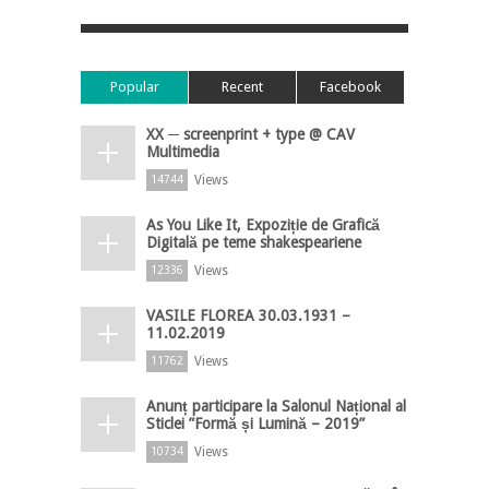
Popular
Recent
Facebook
XX ─ screenprint + type @ CAV
Multimedia
Views
14744
As You Like It, Expoziție de Grafică
Digitală pe teme shakespeariene
Views
12336
VASILE FLOREA 30.03.1931 –
11.02.2019
Views
11762
Anunț participare la Salonul Național al
Sticlei ”Formă și Lumină – 2019”
Views
10734