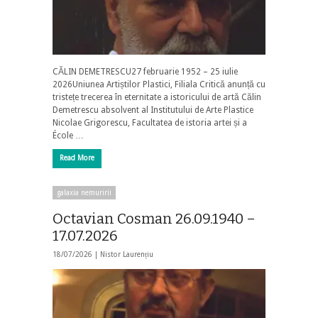
CĂLIN DEMETRESCU27 februarie 1952 – 25 iulie
2026Uniunea Artiștilor Plastici, Filiala Critică anunță cu
tristețe trecerea în eternitate a istoricului de artă Călin
Demetrescu absolvent al Institutului de Arte Plastice
Nicolae Grigorescu, Facultatea de istoria artei și a
École …
Read More
galaxia nemuririi
Octavian Cosman 26.09.1940 –
17.07.2026
18/07/2026 |
Nistor Laurențiu