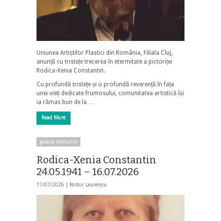
Uniunea Artiștilor Plastici din România, Filiala Cluj,
anunță cu tristețe trecerea în etermitate a pictoriței
Rodica-Xenia Constantin.
Cu profundă tristețe și o profundă reverență în fața
unei vieți dedicate frumosului, comunitatea artistică își
ia rămas bun de la …
Read More
galaxia nemuririi
Rodica-Xenia Constantin
24.05.1941 – 16.07.2026
17/07/2026 |
Nistor Laurențiu