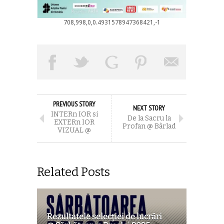
708,998,0,0.4931578947368421,-1
PREVIOUS STORY
NEXT STORY
INTERn IOR si
De la Sacru la
EXTERn IOR
Profan @ Bârlad
VIZUAL @
Related Posts
Rezultatele selecţiei de lucrări