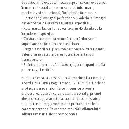
după lucrările expuse, în scopul promovării expoziţiei,
în materiale publicitare, cu scop de informare,
marketing şi educațional, fără plată către autor.
• Participanţii vor găsi pe facebook Galeria 9 : imagini
din expoziţie, de la vernisaj, afişul expoziției .
• Returnarea lucrărilor se va face, în 45 de zile de la
închiderea expoziţiei.
• Costurile trimiterii şi returnării lucrărilor vor fi
suportate de către fiecare participant.
• Organizatorii nu îşi asumă responsabilitatea pentru
deteriorarea sau pierderea lucrărilor în timpul
transportului.
• Pe întreaga perioadă a expoziţiei, participanţii nu îşi
pot retrage lucrările.
Prin înscrierea la acest salon vă exprimați automat și
acordul cu GDPR ( Regulamentul 2016/679/UE privind
protecția persoanelor fizice în ceea ce privește
prelucrarea datelor cu caracter personal și privind
libera circulație a acestora, aplicat de toate statele
Uniunii Europene) și vom putea prelucra datele cu
caracter personal în vederea realizării albumului și
editarea materialelor promoționale.