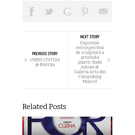
NEXT STORY
Expoziție
retrospectivă
de sculptură a
PREVIOUS STORY
artistului
URBIS CIVITAS
plastic Radu
@ Bistriţa
Adrian @
Galeria Arta din
Câmpulung
Muscel
Related Posts