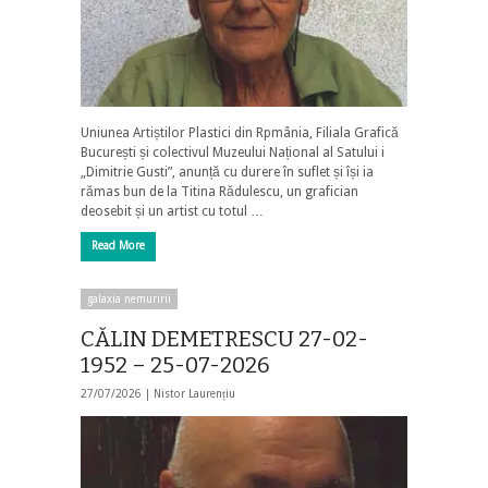
Uniunea Artiștilor Plastici din Rpmânia, Filiala Grafică
București și colectivul Muzeului Național al Satului i
„Dimitrie Gusti”, anunță cu durere în suflet și își ia
rămas bun de la Titina Rădulescu, un grafician
deosebit și un artist cu totul …
Read More
galaxia nemuririi
CĂLIN DEMETRESCU 27-02-
1952 – 25-07-2026
27/07/2026 |
Nistor Laurențiu