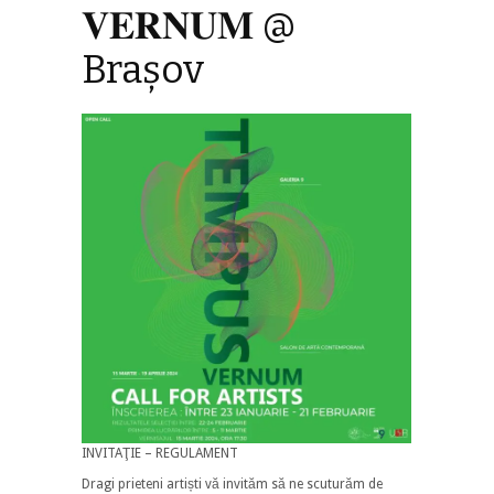
𝐕𝐄𝐑𝐍𝐔𝐌 @
Braşov
INVITAŢIE – REGULAMENT
Dragi prieteni artiști vă invităm să ne scuturăm de