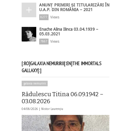
ANUNȚ PRIMIRI ȘI TITULARIZĂRI ÎN
U.A.P. DIN ROMÂNIA – 2021
Views
8277
Enache Alina Ilinca 03.04.1939 –
05.03.2021
Views
7867
[:RO]GALAXIA NEMURIRII[:EN]THE IMMORTALS
GALLAXY[:]
galaxia nemuririi
Rădulescu Titina 06.09.1942 –
03.08.2026
04/08/2026 |
Nistor Laurențiu