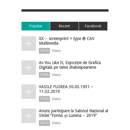
Popular
Recent
Facebook
XX ─ screenprint + type @ CAV
Multimedia
Views
14743
As You Like It, Expoziție de Grafică
Digitală pe teme shakespeariene
Views
12336
VASILE FLOREA 30.03.1931 –
11.02.2019
Views
11762
Anunț participare la Salonul Național al
Sticlei ”Formă și Lumină – 2019”
Views
10732