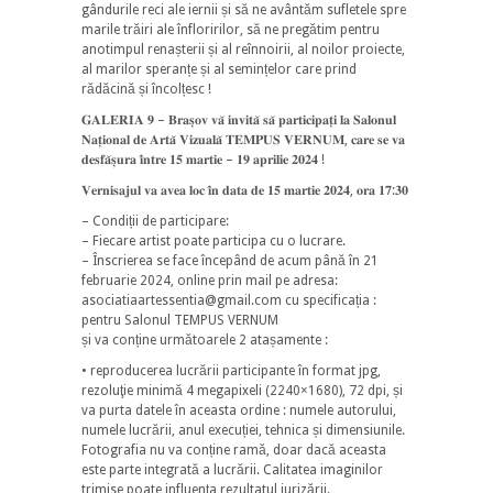
gândurile reci ale iernii și să ne avântăm sufletele spre
marile trăiri ale înfloririlor, să ne pregătim pentru
anotimpul renașterii și al reînnoirii, al noilor proiecte,
al marilor speranțe și al semințelor care prind
rădăcină și încolțesc !
𝐆𝐀𝐋𝐄𝐑𝐈𝐀 𝟗 – 𝐁𝐫𝐚𝐬̦𝐨𝐯 𝐯𝐚̆ 𝐢𝐧𝐯𝐢𝐭𝐚̆ 𝐬𝐚̆ 𝐩𝐚𝐫𝐭𝐢𝐜𝐢𝐩𝐚𝐭̦𝐢 𝐥𝐚 𝐒𝐚𝐥𝐨𝐧𝐮𝐥
𝐍𝐚𝐭̦𝐢𝐨𝐧𝐚𝐥 𝐝𝐞 𝐀𝐫𝐭𝐚̆ 𝐕𝐢𝐳𝐮𝐚𝐥𝐚̆ 𝐓𝐄𝐌𝐏𝐔𝐒 𝐕𝐄𝐑𝐍𝐔𝐌, 𝐜𝐚𝐫𝐞 𝐬𝐞 𝐯𝐚
𝐝𝐞𝐬𝐟𝐚̆𝐬̦𝐮𝐫𝐚 𝐢̂𝐧𝐭𝐫𝐞 𝟏𝟓 𝐦𝐚𝐫𝐭𝐢𝐞 – 𝟏𝟗 𝐚𝐩𝐫𝐢𝐥𝐢𝐞 𝟐𝟎𝟐𝟒 !
𝐕𝐞𝐫𝐧𝐢𝐬𝐚𝐣𝐮𝐥 𝐯𝐚 𝐚𝐯𝐞𝐚 𝐥𝐨𝐜 𝐢̂𝐧 𝐝𝐚𝐭𝐚 𝐝𝐞 𝟏𝟓 𝐦𝐚𝐫𝐭𝐢𝐞 𝟐𝟎𝟐𝟒, 𝐨𝐫𝐚 𝟏𝟕:𝟑𝟎
– Condiții de participare:
– Fiecare artist poate participa cu o lucrare.
– Înscrierea se face începând de acum până în 21
februarie 2024, online prin mail pe adresa:
asociatiaartessentia@gmail.com cu specificația :
pentru Salonul TEMPUS VERNUM
și va conține următoarele 2 atașamente :
• reproducerea lucrării participante în format jpg,
rezoluţie minimă 4 megapixeli (2240×1680), 72 dpi, și
va purta datele în aceasta ordine : numele autorului,
numele lucrării, anul execuției, tehnica și dimensiunile.
Fotografia nu va conține ramă, doar dacă aceasta
este parte integrată a lucrării. Calitatea imaginilor
trimise poate influența rezultatul jurizării.