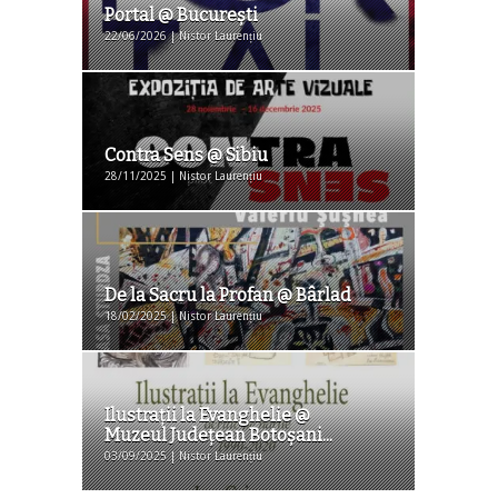
Portal @ București
22/06/2026 | Nistor Laurențiu
Contra Sens @ Sibiu
28/11/2025 | Nistor Laurențiu
De la Sacru la Profan @ Bârlad
18/02/2025 | Nistor Laurențiu
Ilustraţii la Evanghelie @
Muzeul Judeţean Botoşani...
03/09/2025 | Nistor Laurențiu