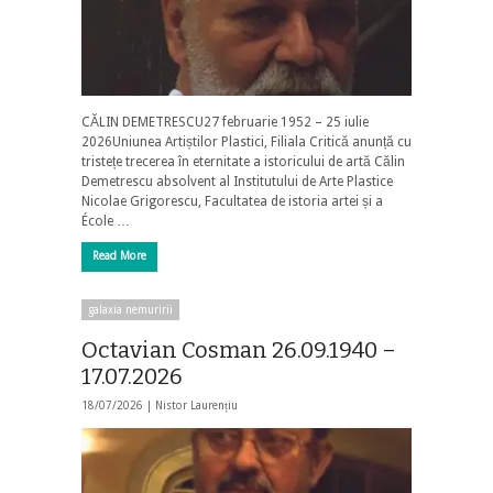
CĂLIN DEMETRESCU27 februarie 1952 – 25 iulie
2026Uniunea Artiștilor Plastici, Filiala Critică anunță cu
tristețe trecerea în eternitate a istoricului de artă Călin
Demetrescu absolvent al Institutului de Arte Plastice
Nicolae Grigorescu, Facultatea de istoria artei și a
École …
Read More
galaxia nemuririi
Octavian Cosman 26.09.1940 –
17.07.2026
18/07/2026 |
Nistor Laurențiu