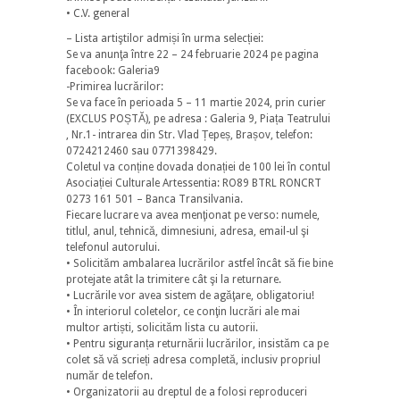
• C.V. general
– Lista artiştilor admiși în urma selecției:
Se va anunţa între 22 – 24 februarie 2024 pe pagina
facebook: Galeria9
-Primirea lucrărilor:
Se va face în perioada 5 – 11 martie 2024, prin curier
(EXCLUS POȘTĂ), pe adresa : Galeria 9, Piața Teatrului
, Nr.1- intrarea din Str. Vlad Țepeș, Brașov, telefon:
0724212460 sau 0771398429.
Coletul va conține dovada donației de 100 lei în contul
Asociației Culturale Artessentia: RO89 BTRL RONCRT
0273 161 501 – Banca Transilvania.
Fiecare lucrare va avea menţionat pe verso: numele,
titlul, anul, tehnică, dimnesiuni, adresa, email-ul şi
telefonul autorului.
• Solicităm ambalarea lucrărilor astfel încât să fie bine
protejate atât la trimitere cât şi la returnare.
• Lucrările vor avea sistem de agăţare, obligatoriu!
• În interiorul coletelor, ce conţin lucrări ale mai
multor artiști, solicităm lista cu autorii.
• Pentru siguranța returnării lucrărilor, insistăm ca pe
colet să vă scrieți adresa completă, inclusiv propriul
număr de telefon.
• Organizatorii au dreptul de a folosi reproduceri