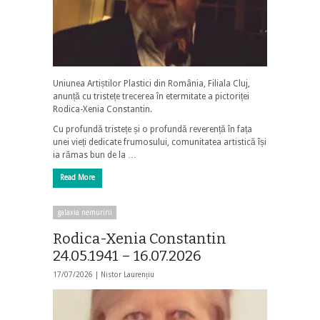
Uniunea Artiștilor Plastici din România, Filiala Cluj,
anunță cu tristețe trecerea în etermitate a pictoriței
Rodica-Xenia Constantin.
Cu profundă tristețe și o profundă reverență în fața
unei vieți dedicate frumosului, comunitatea artistică își
ia rămas bun de la …
Read More
galaxia nemuririi
Rodica-Xenia Constantin
24.05.1941 – 16.07.2026
17/07/2026 |
Nistor Laurențiu