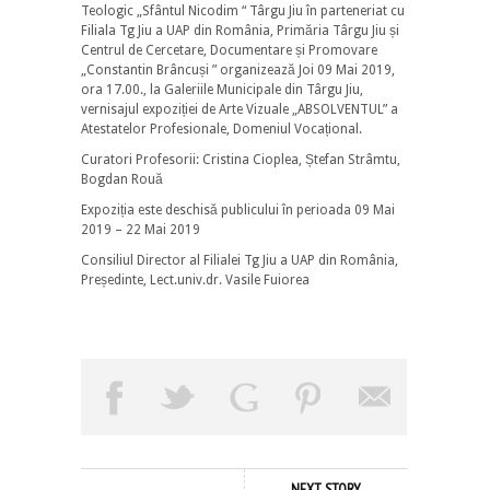
Teologic „Sfântul Nicodim “ Târgu Jiu în parteneriat cu
Filiala Tg Jiu a UAP din România, Primăria Târgu Jiu și
Centrul de Cercetare, Documentare și Promovare
„Constantin Brâncuși ” organizează Joi 09 Mai 2019,
ora 17.00., la Galeriile Municipale din Târgu Jiu,
vernisajul expoziției de Arte Vizuale „ABSOLVENTUL” a
Atestatelor Profesionale, Domeniul Vocațional.
Curatori Profesorii: Cristina Cioplea, Ștefan Strâmtu,
Bogdan Rouă
Expoziția este deschisă publicului în perioada 09 Mai
2019 – 22 Mai 2019
Consiliul Director al Filialei Tg Jiu a UAP din România,
Președinte, Lect.univ.dr. Vasile Fuiorea
NEXT STORY