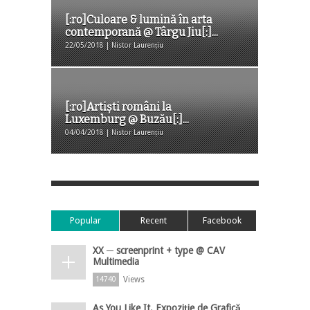
[:ro]Culoare & lumină în arta
contemporană @ Târgu Jiu[:]...
22/05/2018 | Nistor Laurențiu
[:ro]Artiști români la
Luxemburg @ Buzău[:]...
04/04/2018 | Nistor Laurențiu
Popular
Recent
Facebook
XX ─ screenprint + type @ CAV
Multimedia
Views
14740
As You Like It, Expoziție de Grafică