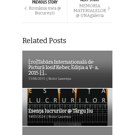
PREVIOUS STORY
MEMORIA
România mea @
MATERIALELOR
București
@ UNAgaleria
Related Posts
[:ro]Tabăra Internațională de
Pictură Iosif Keber, Ediția a V- a,
2015 [:]...
11/08/2015 | Nistor Laurențiu
Esenţa lucrurilor @ Târgu Jiu
14/03/2024 | Nistor Laurențiu