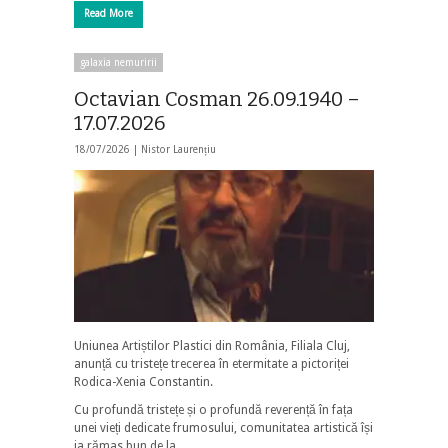
Read More
galaxia nemuririi
Octavian Cosman 26.09.1940 –
17.07.2026
18/07/2026 |
Nistor Laurențiu
Uniunea Artiștilor Plastici din România, Filiala Cluj,
anunță cu tristețe trecerea în etermitate a pictoriței
Rodica-Xenia Constantin.
Cu profundă tristețe și o profundă reverență în fața
unei vieți dedicate frumosului, comunitatea artistică își
ia rămas bun de la …