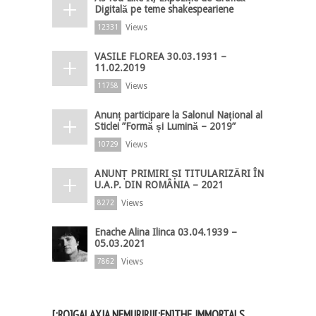
Digitală pe teme shakespeariene
Views
12331
VASILE FLOREA 30.03.1931 –
11.02.2019
Views
11758
Anunț participare la Salonul Național al
Sticlei ”Formă și Lumină – 2019”
Views
10729
ANUNȚ PRIMIRI ȘI TITULARIZĂRI ÎN
U.A.P. DIN ROMÂNIA – 2021
Views
8272
Enache Alina Ilinca 03.04.1939 –
05.03.2021
Views
7862
[:RO]GALAXIA NEMURIRII[:EN]THE IMMORTALS