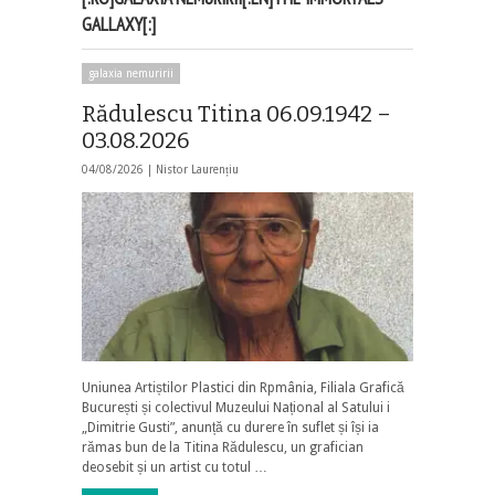
GALLAXY[:]
galaxia nemuririi
Rădulescu Titina 06.09.1942 –
03.08.2026
04/08/2026 |
Nistor Laurențiu
Uniunea Artiștilor Plastici din Rpmânia, Filiala Grafică
București și colectivul Muzeului Național al Satului i
„Dimitrie Gusti”, anunță cu durere în suflet și își ia
rămas bun de la Titina Rădulescu, un grafician
deosebit și un artist cu totul …