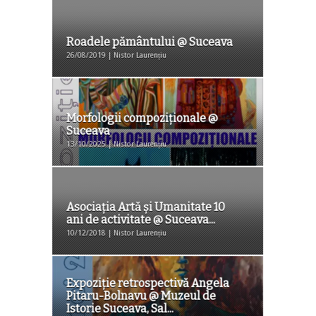
Roadele pământului @ Suceava
26/08/2019 | Nistor Laurențiu
Morfologii compoziţionale @
Suceava
13/10/2025 | Nistor Laurențiu
Asociația Artă și Umanitate 10
ani de activitate @ Suceava...
10/12/2018 | Nistor Laurențiu
Expoziție retrospectivă Angela
Pitaru-Bolnavu @ Muzeul de
Istorie Suceava, Sal...