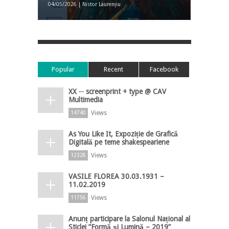
04/05/2026 | Nistor Laurențiu
Popular
Recent
Facebook
XX ─ screenprint + type @ CAV
Multimedia
Views
14740
As You Like It, Expoziție de Grafică
Digitală pe teme shakespeariene
Views
12328
VASILE FLOREA 30.03.1931 –
11.02.2019
Views
11756
Anunț participare la Salonul Național al
Sticlei ”Formă și Lumină – 2019”