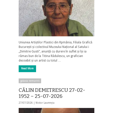
Uniunea Artiștilor Plastici din Rpmânia, Filiala Grafică
București și colectivul Muzeului Național al Satului i
„Dimitrie Gusti”, anunță cu durere în suflet și își ia
rămas bun de la Titina Rădulescu, un grafician
deosebit și un artist cu totul …
Read More
galaxia nemuririi
CĂLIN DEMETRESCU 27-02-
1952 – 25-07-2026
27/07/2026 |
Nistor Laurențiu