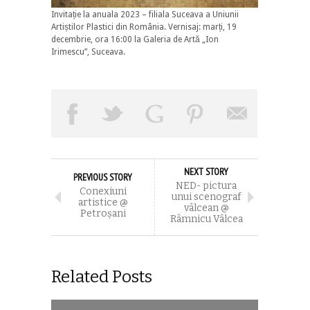
Invitație la anuala 2023 – filiala Suceava a Uniunii
Artiștilor Plastici din România. Vernisaj: marți, 19
decembrie, ora 16:00 la Galeria de Artă „Ion
Irimescu”, Suceava.
NEXT STORY
PREVIOUS STORY
NED- pictura
Conexiuni
unui scenograf
artistice @
vâlcean @
Petroşani
Râmnicu Vâlcea
Related Posts