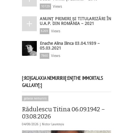
Views
10729
ANUNȚ PRIMIRI ȘI TITULARIZĂRI ÎN
U.A.P. DIN ROMÂNIA – 2021
Views
8269
Enache Alina Ilinca 03.04.1939 –
05.03.2021
Views
7860
[:RO]GALAXIA NEMURIRII[:EN]THE IMMORTALS
GALLAXY[:]
galaxia nemuririi
Rădulescu Titina 06.09.1942 –
03.08.2026
04/08/2026 |
Nistor Laurențiu