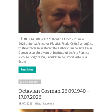
CĂLIN DEMETRESCU27 februarie 1952 – 25 iulie
2026Uniunea Artiștilor Plastici, Filiala Critică anunță cu
tristețe trecerea în eternitate a istoricului de artă Călin
Demetrescu absolvent al Institutului de Arte Plastice
Nicolae Grigorescu, Facultatea de istoria artei și a
École …
Read More
galaxia nemuririi
Octavian Cosman 26.09.1940 –
17.07.2026
18/07/2026 |
Nistor Laurențiu