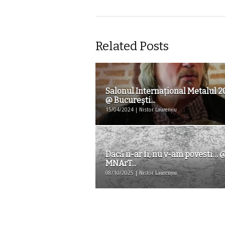
Related Posts
Salonul Internațional Metalul 2
@ Bucureşti...
15/04/2024 | Nistor Laurențiu
Dacă n-ar fi, nu v-am povesti… 
MNArT...
08/10/2025 | Nistor Laurențiu