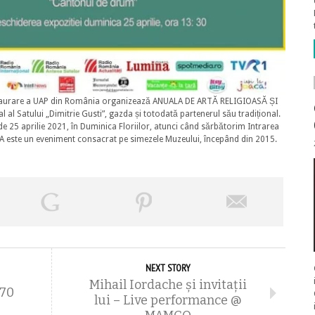
 Restaurare a UAP din România organizează ANUALA DE ARTĂ RELIGIOASĂ ȘI
l Satului „Dimitrie Gusti”, gazda și totodată partenerul său tradițional.
e 25 aprilie 2021, în Duminica Floriilor, atunci când sărbătorim Intrarea
LA este un eveniment consacrat pe simezele Muzeului, începând din 2015.
NEXT STORY
Mihail Iordache și invitații
970
lui – Live performance @