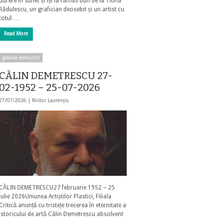
durere în suflet și își ia rămas bun de la Titina
Rădulescu, un grafician deosebit și un artist cu
totul …
Read More
galaxia nemuririi
CĂLIN DEMETRESCU 27-
02-1952 – 25-07-2026
27/07/2026 |
Nistor Laurențiu
CĂLIN DEMETRESCU27 februarie 1952 – 25
iulie 2026Uniunea Artiștilor Plastici, Filiala
Critică anunță cu tristețe trecerea în eternitate a
istoricului de artă Călin Demetrescu absolvent