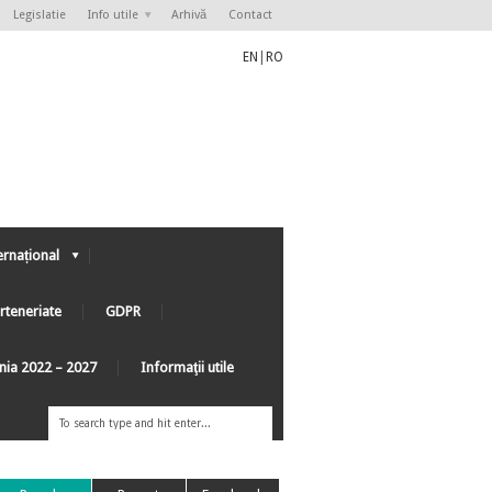
Legislatie
Info utile
Arhivă
Contact
EN
|
RO
ernațional
rteneriate
GDPR
ânia 2022 – 2027
Informaţii utile