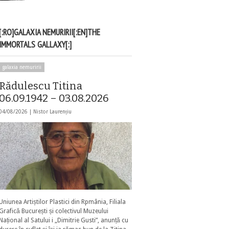
[:RO]GALAXIA NEMURIRII[:EN]THE
IMMORTALS GALLAXY[:]
galaxia nemuririi
Rădulescu Titina
06.09.1942 – 03.08.2026
04/08/2026 |
Nistor Laurențiu
Uniunea Artiștilor Plastici din Rpmânia, Filiala
Grafică București și colectivul Muzeului
Național al Satului i „Dimitrie Gusti”, anunță cu