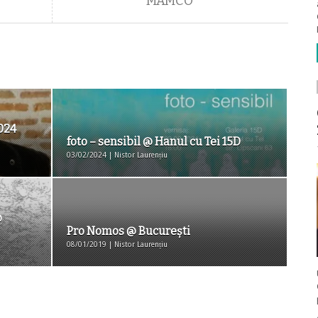
MAMCO
024
foto – sensibil @ Hanul cu Tei 15D
03/02/2024 | Nistor Laurențiu
@
Pro Nomos @ București
08/01/2019 | Nistor Laurențiu