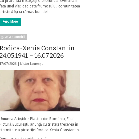
Cu profundă tristețe și o profundă reverență în
fața unei vieți dedicate frumosului, comunitatea
artistică își ia rămas bun de la …
Read More
galaxia nemuririi
Rodica-Xenia Constantin
24.05.1941 – 16.07.2026
17/07/2026 |
Nistor Laurențiu
Uniunea Artiștilor Plastici din România, Filiala
Pictură București, anunță cu tristețe trecerea în
etermitate a pictoriței Rodica-Xenia Constantin.
Dumnezeu să o odihnească!