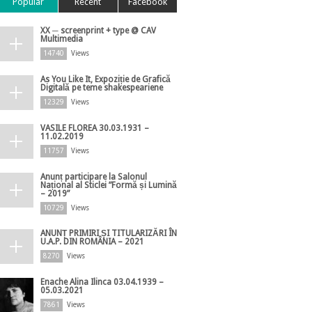
Popular
Recent
Facebook
XX ─ screenprint + type @ CAV
Multimedia
14740
Views
As You Like It, Expoziție de Grafică
Digitală pe teme shakespeariene
12329
Views
VASILE FLOREA 30.03.1931 –
11.02.2019
11757
Views
Anunț participare la Salonul
Național al Sticlei ”Formă și Lumină
– 2019”
10729
Views
ANUNȚ PRIMIRI ȘI TITULARIZĂRI ÎN
U.A.P. DIN ROMÂNIA – 2021
8270
Views
Enache Alina Ilinca 03.04.1939 –
05.03.2021
7861
Views