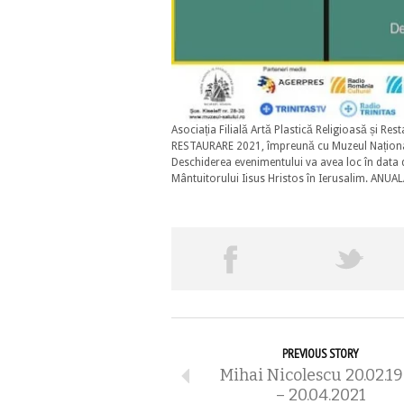
Asociația Filială Artă Plastică Religioasă și
RESTAURARE 2021, împreună cu Muzeul Național a
Deschiderea evenimentului va avea loc în data d
Mântuitorului Iisus Hristos în Ierusalim. ANUA
PREVIOUS STORY
Mihai Nicolescu 20.02.1
– 20.04.2021