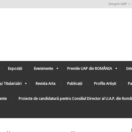
Despre UAP
Expoziții
Evenimente
Premile UAP din ROMÂNIA
Int
și Titularizări
Revista Arta
Publicații
Profile Artiști
Pa
ente
Proiecte de candidatură pentru Consiliul Director al U.A.P. din Rom