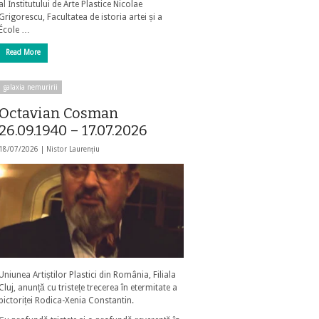
al Institutului de Arte Plastice Nicolae
Grigorescu, Facultatea de istoria artei și a
École …
Read More
galaxia nemuririi
Octavian Cosman
26.09.1940 – 17.07.2026
18/07/2026 |
Nistor Laurențiu
Uniunea Artiștilor Plastici din România, Filiala
Cluj, anunță cu tristețe trecerea în etermitate a
pictoriței Rodica-Xenia Constantin.