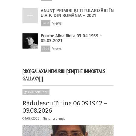
ANUNȚ PRIMIRI ȘI TITULARIZĂRI ÎN
U.A.P. DIN ROMÂNIA – 2021
Views
8267
Enache Alina Ilinca 03.04.1939 –
05.03.2021
Views
7855
[:RO]GALAXIA NEMURIRII[:EN]THE IMMORTALS
GALLAXY[:]
galaxia nemuririi
Rădulescu Titina 06.09.1942 –
03.08.2026
04/08/2026 |
Nistor Laurențiu