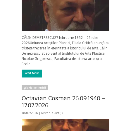
CĂLIN DEMETRESCU27 februarie 1952 – 25 iulie
2026Uniunea Artiștilor Plastici, Filiala Critică anunță cu
tristețe trecerea în eternitate a istoricului de artă Călin
Demetrescu absolvent al Institutului de Arte Plastice
Nicolae Grigorescu, Facultatea de istoria artei și a
École …
Read More
galaxia nemuririi
Octavian Cosman 26.09.1940 –
17.07.2026
18/07/2026 |
Nistor Laurențiu