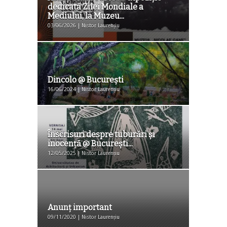
dedicată Zilei Mondiale a
Mediului, la Muzeu...
03/06/2026 | Nistor Laurențiu
Dincolo @ Bucureşti
16/06/2024 | Nistor Laurențiu
Înscrisuri despre tuburări şi
inocenţă @ Bucureşti...
12/05/2025 | Nistor Laurențiu
Anunț important
09/11/2020 | Nistor Laurențiu