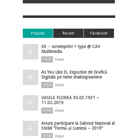
Popular
Recent
Facebook
XX ─ screenprint + type @ CAV
Multimedia
Views
14739
As You Like It, Expoziție de Grafică
Digitală pe teme shakespeariene
Views
12325
VASILE FLOREA 30.03.1931 –
11.02.2019
Views
11754
Anunț participare la Salonul Național al
Sticlei ”Formă și Lumină – 2019”
Views
10726