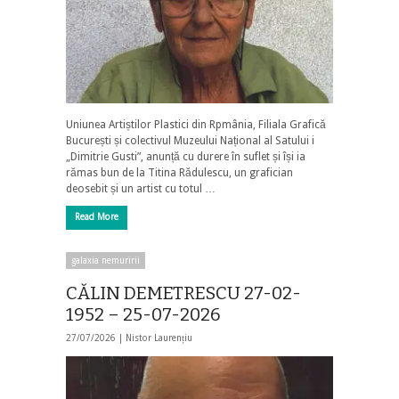
Uniunea Artiștilor Plastici din Rpmânia, Filiala Grafică
București și colectivul Muzeului Național al Satului i
„Dimitrie Gusti”, anunță cu durere în suflet și își ia
rămas bun de la Titina Rădulescu, un grafician
deosebit și un artist cu totul …
Read More
galaxia nemuririi
CĂLIN DEMETRESCU 27-02-
1952 – 25-07-2026
27/07/2026 |
Nistor Laurențiu