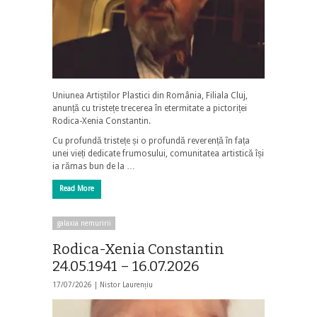
Uniunea Artiștilor Plastici din România, Filiala Cluj,
anunță cu tristețe trecerea în etermitate a pictoriței
Rodica-Xenia Constantin.
Cu profundă tristețe și o profundă reverență în fața
unei vieți dedicate frumosului, comunitatea artistică își
ia rămas bun de la …
Read More
galaxia nemuririi
Rodica-Xenia Constantin
24.05.1941 – 16.07.2026
17/07/2026 |
Nistor Laurențiu