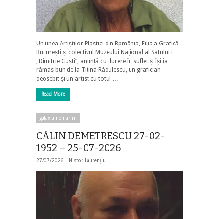
Uniunea Artiștilor Plastici din Rpmânia, Filiala Grafică
București și colectivul Muzeului Național al Satului i
„Dimitrie Gusti”, anunță cu durere în suflet și își ia
rămas bun de la Titina Rădulescu, un grafician
deosebit și un artist cu totul …
Read More
galaxia nemuririi
CĂLIN DEMETRESCU 27-02-
1952 – 25-07-2026
27/07/2026 |
Nistor Laurențiu