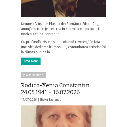
Uniunea Artiștilor Plastici din România, Filiala Cluj,
anunță cu tristețe trecerea în etermitate a pictoriței
Rodica-Xenia Constantin.
Cu profundă tristețe și o profundă reverență în fața
unei vieți dedicate frumosului, comunitatea artistică își
ia rămas bun de la …
Read More
galaxia nemuririi
Rodica-Xenia Constantin
24.05.1941 – 16.07.2026
17/07/2026 |
Nistor Laurențiu