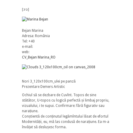
[:ro]
Bejan Marina
Adresa: România
Tel: +40
e-mail:
web:
CV_Bejan Marina_RO
Nori 3_120x100cm_ulei pe panză
Prezentare Demers Artistic
Ochiul să se dezbare de Cuvînt. Topos de sine
stătător, U-topos cu logică perfectă și limbaj propriu,
vizualului, i te supui. Confirmare: fără figurativ sau
naraṭiune.
Conștientă de conținutul legămîntului lăsat de efortul
Modernităṭii, eu, mă las condusă de narațiune. Ea m-a
învățat să deslușesc forma.