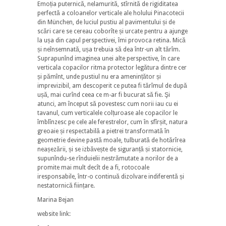
Emoția puternică, nelamurită, stîrnită de rigiditatea
perfectă a coloanelor verticale ale holului Pinacotecii
din München, de luciul pustiu al pavimentului și de
scări care se cereau coborîte și urcate pentru a ajunge
la ușa din capul perspectivei, îmi provoca retina. Mică
și neînsemnată, ușa trebuia să dea într-un alt tărîm.
Suprapunînd imaginea unei alte perspective, în care
verticala copacilor ritma protector legătura dintre cer
și pămînt, unde pustiul nu era amenințător și
imprevizibil, am descoperit ce putea fi tărîmul de după
ușă, mai curînd ceea ce m-ar fi bucurat să fie. Şi
atunci, am început să povestesc cum norii iau cu ei
tavanul, cum verticalele colțuroase ale copacilor le
îmblînzesc pe cele ale ferestrelor, cum în sfîrșit, natura
greoaie și respectabilă a pietrei transformată în
geometrie devine pastă moale, tulburată de hotărîrea
neașezării, și se izbăvește de siguranță ṣi statornicie,
supunîndu-se rînduielii nestrămutate a norilor de a
promite mai mult decît de a fi, rotocoale
iresponsabile, într-o continuă dizolvare indiferentă și
nestatornică ființare.
Marina Bejan
website link: