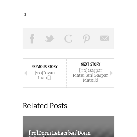
[:]
NEXT STORY
PREVIOUS STORY
[:ro]Gașpar
[:ro]Iovan
Matei[:en]Gașpar
Ioan[:]
Matei[:]
Related Posts
[:ro]Dorin Lehaci[:en]Dorin