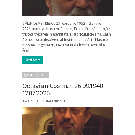
CĂLIN DEMETRESCU27 februarie 1952 – 25 iulie
2026Uniunea Artiștilor Plastici, Filiala Critică anunță cu
tristețe trecerea în eternitate a istoricului de artă Călin
Demetrescu absolvent al Institutului de Arte Plastice
Nicolae Grigorescu, Facultatea de istoria artei și a
École …
Read More
galaxia nemuririi
Octavian Cosman 26.09.1940 –
17.07.2026
18/07/2026 |
Nistor Laurențiu