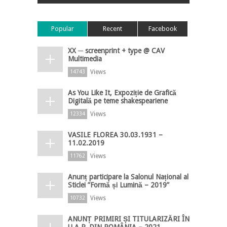
Popular
Recent
Facebook
XX ─ screenprint + type @ CAV
Multimedia
Views
14743
As You Like It, Expoziție de Grafică
Digitală pe teme shakespeariene
Views
12334
VASILE FLOREA 30.03.1931 –
11.02.2019
Views
11762
Anunț participare la Salonul Național al
Sticlei ”Formă și Lumină – 2019”
Views
10732
ANUNȚ PRIMIRI ȘI TITULARIZĂRI ÎN
U.A.P. DIN ROMÂNIA – 2021