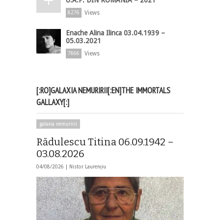
Views
8276
Enache Alina Ilinca 03.04.1939 –
05.03.2021
Views
7866
[:RO]GALAXIA NEMURIRII[:EN]THE IMMORTALS
GALLAXY[:]
galaxia nemuririi
Rădulescu Titina 06.09.1942 –
03.08.2026
04/08/2026 |
Nistor Laurențiu