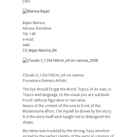
[:en]
Bejan Marina
Adresa: România
Tel: +40
e-mail:
web:
CV_Bejan Marina_EN
Clouds-3_120x100cm_oil-on-canvas
Prezentare Demers Artistic
The Eye should forget the Word. Topos of its own, U-
Topos and language, to the visual you are subdued.
Proof: without figurative or narrative.
Aware of the content of the vow in front of the
Modernisme effort, I let myself be driven by the story.
It is the story itself wich taught me to distinguish the
shape.
My retina was troubled by the strong, hazy emotion
incited by the perfect rigidity of the vertical columns of