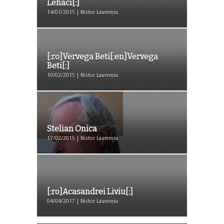
Lehaci[:]
14/01/2015 | Nistor Laurențiu
[:ro]Vervega Beti[:en]Vervega
Beti[:]
10/02/2015 | Nistor Laurențiu
Stelian Onica
17/02/2015 | Nistor Laurențiu
[:ro]Acasandrei Liviu[:]
04/04/2017 | Nistor Laurențiu