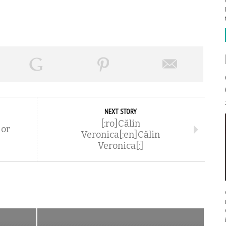
NEXT STORY
[:ro]Călin
jor
Veronica[:en]Călin
Veronica[:]