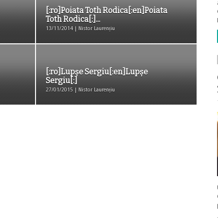
[:ro]Poiata Toth Rodica[:en]Poiata
Toth Rodica[:]...
13/11/2014 | Nistor Laurențiu
[:ro]Lupșe Sergiu[:en]Lupșe
Sergiu[:]
27/01/2015 | Nistor Laurențiu