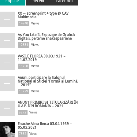
Popular
Recent
Facebook
XX ─ screenprint + type @ CAV
Multimedia
14740
Views
As You Like It, Expoziție de Grafică
Digitală pe teme shakespeariene
12331
Views
VASILE FLOREA 30.03.1931 –
11.02.2019
11758
Views
Anunț participare la Salonul
Național al Sticlei ”Formă și Lumină
– 2019”
10729
Views
ANUNȚ PRIMIRI ȘI TITULARIZĂRI ÎN
U.A.P. DIN ROMÂNIA – 2021
8272
Views
Enache Alina Ilinca 03.04.1939 –
05.03.2021
7862
Views