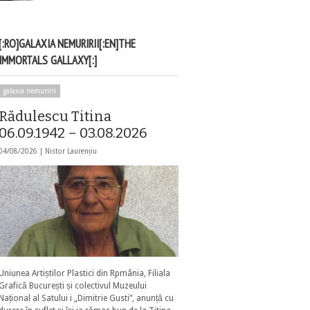
[:RO]GALAXIA NEMURIRII[:EN]THE
IMMORTALS GALLAXY[:]
galaxia nemuririi
Rădulescu Titina
06.09.1942 – 03.08.2026
04/08/2026 |
Nistor Laurențiu
Uniunea Artiștilor Plastici din Rpmânia, Filiala
Grafică București și colectivul Muzeului
Național al Satului i „Dimitrie Gusti”, anunță cu