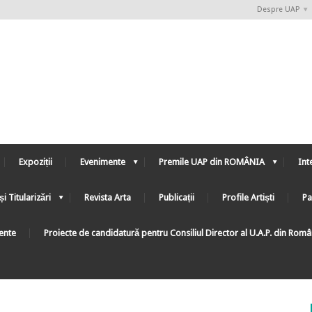
Despre UAP
Expoziții
Evenimente
Premile UAP din ROMÂNIA
Int
și Titularizări
Revista Arta
Publicații
Profile Artiști
Pa
ente
Proiecte de candidatură pentru Consiliul Director al U.A.P. din Rom