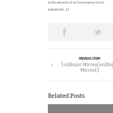
at the entrance of an homonymus scool…
website link
,
[:]
PREVIOUS STORY
[:ro]Bujor Mircea[:en]Bu
Mircea[:]
Related Posts