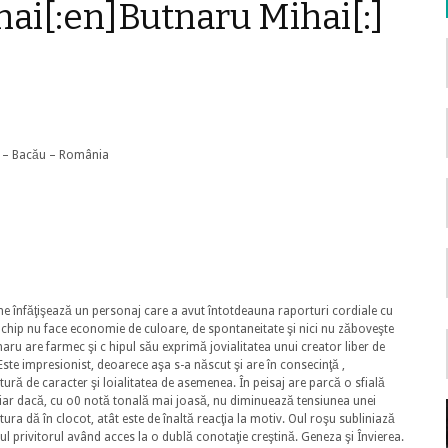
hai[:en]Butnaru Mihai[:]
.14 – Bacău – România
 ne înfăţişează un personaj care a avut întotdeauna raporturi cordiale cu
ui chip nu face economie de culoare, de spontaneitate şi nici nu zăboveşte
aru are farmec şi c hipul său exprimă jovialitatea unui creator liber de
. Este impresionist, deoarece aşa s-a născut şi are în consecinţă ,
ătură de caracter şi loialitatea de asemenea. În peisaj are parcă o sfială
hiar dacă, cu o0 notă tonală mai joasă, nu diminuează tensiunea unei
ra dă în clocot, atât este de înaltă reacţia la motiv. Oul roşu subliniază
ul privitorul având acces la o dublă conotaţie creştină. Geneza şi Învierea.