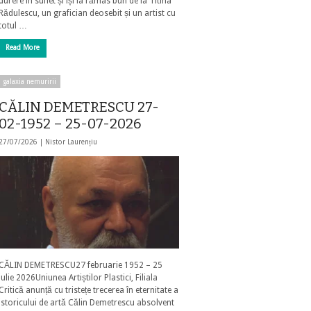
durere în suflet și își ia rămas bun de la Titina
Rădulescu, un grafician deosebit și un artist cu
totul …
Read More
galaxia nemuririi
CĂLIN DEMETRESCU 27-
02-1952 – 25-07-2026
27/07/2026 |
Nistor Laurențiu
CĂLIN DEMETRESCU27 februarie 1952 – 25
iulie 2026Uniunea Artiștilor Plastici, Filiala
Critică anunță cu tristețe trecerea în eternitate a
istoricului de artă Călin Demetrescu absolvent