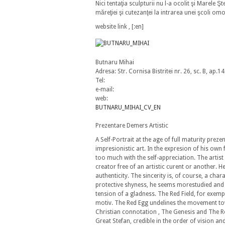
Nici tentaţia sculpturii nu l-a ocolit şi Marele Şt
măreţiei şi cutezanţei la intrarea unei şcoli 
website link
,
[:en]
Butnaru Mihai
Adresa: Str. Cornisa Bistritei nr. 26, sc. B, ap
Tel:
e-mail:
web:
BUTNARU_MIHAI_CV_EN
Prezentare Demers Artistic
A Self-Portrait at the age of full maturity preze
impresionistic art. In the expresion of his ow
too much with the self-appreciation. The artis
creator free of an artistic curent or another. 
authenticity. The sincerity is, of course, a cha
protective shyness, he seems morestudied and 
tension of a gladness. The Red Field, for exempl
motiv. The Red Egg undelines the movement tow
Christian connotation , The Genesis and The R
Great Stefan, credible in the order of vision 