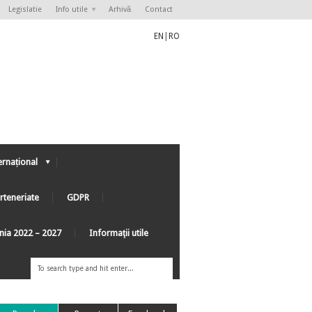
Legislatie
Info utile
Arhivă
Contact
EN
|
RO
ernațional
rteneriate
GDPR
ânia 2022 – 2027
Informaţii utile