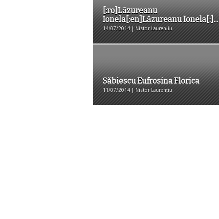
[:ro]Lăzureanu
Ionela[:en]Lăzureanu Ionela[:]...
14/07/2014 | Nistor Laurențiu
Săbiescu Eufrosina Florica
11/07/2014 | Nistor Laurențiu