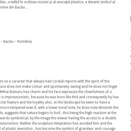
efan, credibil în ordinea viziunii şi al execuţiei plastice. a devenit simbol al
omonime din Bacău…
.14 – Bacău – România
nts us a caracter that always had cordial reports with the spirit of the
n face does not make colour and spontaneity saving and he does not linger
t Mihai Butnaru has charm and his face expresses the cheerfulness of a
He is impressionistic, because he was born like thid and consequently hy has
racter feature and the loyality also. In the landscape he seem to have a
more tempered even if, with a lower tonal note, he does note diminish the
e, suggests that nature begins to boil , this being the high reaction at the
ards symbolical, by the image the viewar having the access to a double
essurection. Neither the sculpture temptation has avoided him and the
and of plastic execution , has become the symbol of grandeur and courage