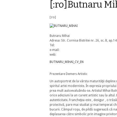
[:ro]Butnaru Mi
[:ro]
Butnaru Mihai
Adresa: Str. Cornisa Bistritei nr. 26, sc. B, ap
Tel:
e-mail:
web:
BUTNARU_MIHAI_CV_EN
Prezentare Demers Artistic
Un autoportret de la vârsta maturităţii depline
spiritul artei moderniste. În expresia propriul
prea mult autoevaluându-se. Artistul Mihai Butn
orice adeziuni la un curent artistic sau la altul
autenticitate. Francheţea este , desigur , o trăs
protectivă, pare mai studiat şi mai temperat c
bucurii. Câmpul roşu, de pildă sugerează că natu
deplasarea către simbolic prin imagine privitor