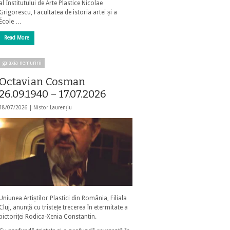
al Institutului de Arte Plastice Nicolae
Grigorescu, Facultatea de istoria artei și a
École …
Read More
galaxia nemuririi
Octavian Cosman
26.09.1940 – 17.07.2026
18/07/2026 |
Nistor Laurențiu
Uniunea Artiștilor Plastici din România, Filiala
Cluj, anunță cu tristețe trecerea în etermitate a
pictoriței Rodica-Xenia Constantin.