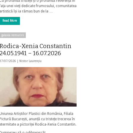
Cu profundă tristețe și o profundă reverență în
fața unei vieți dedicate frumosului, comunitatea
artistică își ia rămas bun de la …
Read More
galaxia nemuririi
Rodica-Xenia Constantin
24.05.1941 – 16.07.2026
17/07/2026 |
Nistor Laurențiu
Uniunea Artiștilor Plastici din România, Filiala
Pictură București, anunță cu tristețe trecerea în
etermitate a pictoriței Rodica-Xenia Constantin.
Dumnezeu să o odihnească!