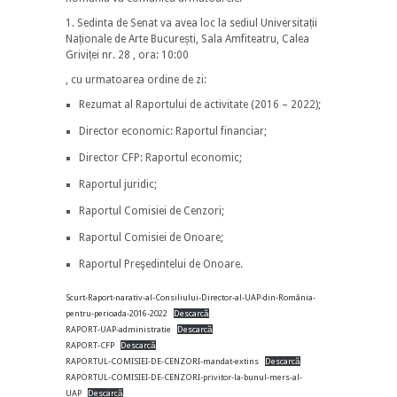
1. Sedinta de Senat va avea loc la sediul Universitații
Naționale de Arte București, Sala Amfiteatru, Calea
Griviței nr. 28 , ora: 10:00
, cu urmatoarea ordine de zi:
Rezumat al Raportului de activitate (2016 – 2022);
Director economic: Raportul financiar;
Director CFP: Raportul economic;
Raportul juridic;
Raportul Comisiei de Cenzori;
Raportul Comisiei de Onoare;
Raportul Preşedintelui de Onoare.
Scurt-Raport-narativ-al-Consiliului-Director-al-UAP-din-România-
pentru-perioada-2016-2022
Descarcă
RAPORT-UAP-administratie
Descarcă
RAPORT-CFP
Descarcă
RAPORTUL-COMISIEI-DE-CENZORI-mandat-extins
Descarcă
RAPORTUL-COMISIEI-DE-CENZORI-privitor-la-bunul-mers-al-
UAP
Descarcă