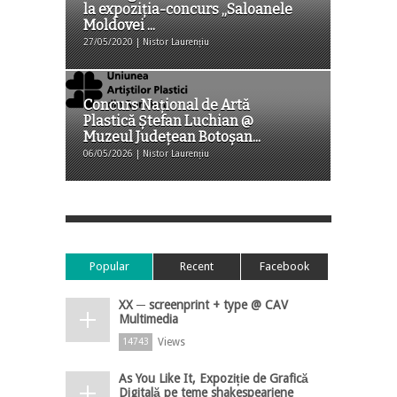
la expoziția-concurs „Saloanele
Moldovei ...
27/05/2020 | Nistor Laurențiu
Concurs Național de Artă
Plastică Ștefan Luchian @
Muzeul Județean Botoșan...
06/05/2026 | Nistor Laurențiu
Popular
Recent
Facebook
XX ─ screenprint + type @ CAV
Multimedia
Views
14743
As You Like It, Expoziție de Grafică
Digitală pe teme shakespeariene