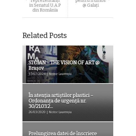
reprezentanți
pentru frumos
in Senatul U.A.P
@ Galaţi
din România
Related Posts
STOIAN – THE VISION OF ART @
Braşov
17/07/2024 | Nistor Laurențiu
În atenția artiștilor plastici –
Ordonanța de urgență nr.
30/21.03.2...
26/03/2020 | Nistor Laurențiu
Prelungirea datei de înscriere