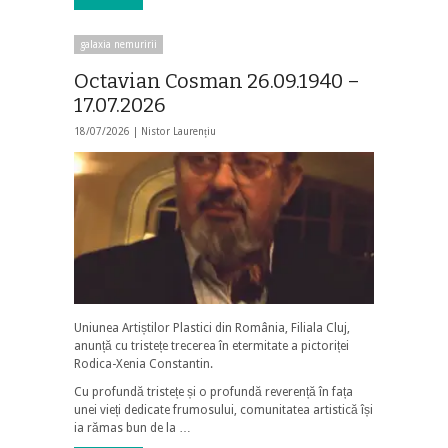
galaxia nemuririi
Octavian Cosman 26.09.1940 –
17.07.2026
18/07/2026 |
Nistor Laurențiu
Uniunea Artiștilor Plastici din România, Filiala Cluj,
anunță cu tristețe trecerea în etermitate a pictoriței
Rodica-Xenia Constantin.
Cu profundă tristețe și o profundă reverență în fața
unei vieți dedicate frumosului, comunitatea artistică își
ia rămas bun de la …