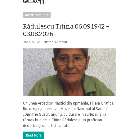
GALLAXY[:]
galaxia nemuririi
Rădulescu Titina 06.09.1942 –
03.08.2026
04/08/2026 |
Nistor Laurențiu
Uniunea Artiștilor Plastici din Rpmânia, Filiala Grafică
București și colectivul Muzeului Național al Satului i
„Dimitrie Gusti”, anunță cu durere în suflet și își ia
rămas bun de la Titina Rădulescu, un grafician
deosebit și un artist cu totul …
Read More