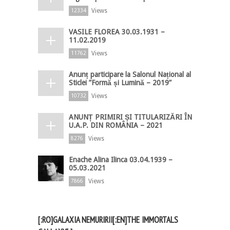
Views
12334
VASILE FLOREA 30.03.1931 –
11.02.2019
Views
11762
Anunț participare la Salonul Național al
Sticlei ”Formă și Lumină – 2019”
Views
10732
ANUNȚ PRIMIRI ȘI TITULARIZĂRI ÎN
U.A.P. DIN ROMÂNIA – 2021
Views
8276
Enache Alina Ilinca 03.04.1939 –
05.03.2021
Views
7866
[:RO]GALAXIA NEMURIRII[:EN]THE IMMORTALS