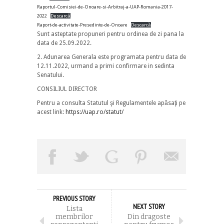
Raportul-Comisiei-de-Onoare-si-Arbitraj-a-UAP-Romania-2017-
2022
Descarcă
Raport-de-activitate-Presedinte-de-Onoare
Descarcă
Sunt asteptate propuneri pentru ordinea de zi pana la
data de 25.09.2022.
2. Adunarea Generala este programata pentru data de
12.11.2022, urmand a primi confirmare in sedinta
Senatului.
CONSILIUL DIRECTOR
Pentru a consulta Statutul şi Regulamentele apăsaţi pe
acest link:
https://uap.ro/statut/
PREVIOUS STORY
NEXT STORY
Lista
membrilor
Din dragoste