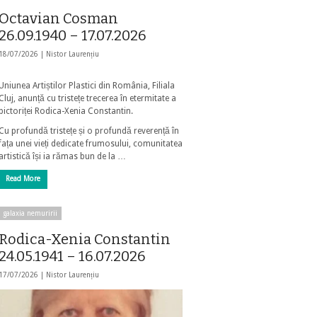
Octavian Cosman
26.09.1940 – 17.07.2026
18/07/2026 |
Nistor Laurențiu
Uniunea Artiștilor Plastici din România, Filiala
Cluj, anunță cu tristețe trecerea în etermitate a
pictoriței Rodica-Xenia Constantin.
Cu profundă tristețe și o profundă reverență în
fața unei vieți dedicate frumosului, comunitatea
artistică își ia rămas bun de la …
Read More
galaxia nemuririi
Rodica-Xenia Constantin
24.05.1941 – 16.07.2026
17/07/2026 |
Nistor Laurențiu