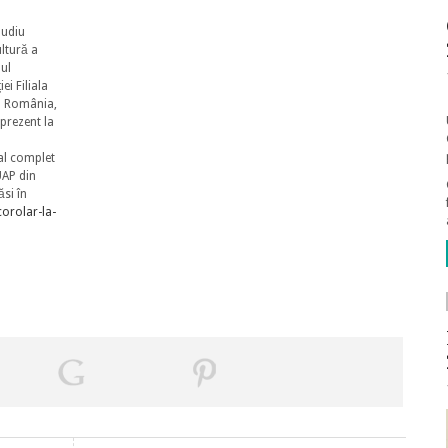
audiu
ultură a
lul
ei Filiala
in România,
 prezent la
al complet
UAP din
ăsi în
corolar-la-