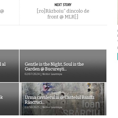
NEXT STORY
 @
[:ro]Războiu” dincolo de
front @ MLR[:]
 al
Gentle is the Night, Soul is the
Garden @ Bucureşti...
02/07/2024 | Nistor Laurențiu
ok
Urma cavalerului @ Castelul Banffz
Răscruci...
03/10/2025 | Nistor Laurențiu