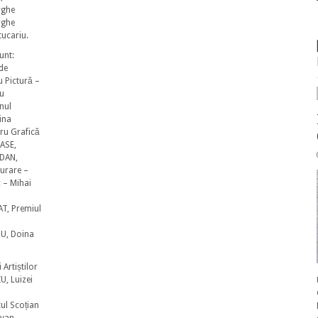
rghe
rghe
tucariu.
unt:
de
 Pictură –
ru
nul
ina
ru Grafică
ASE,
 DAN,
aurare –
c – Mihai
n
AT, Premiul
TU, Doina
 Artiștilor
U, Luizei
ul Scoțian