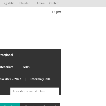
Legislatie
Info utile
Arhivă
Contact
EN
|
RO
ernațional
rteneriate
GDPR
ânia 2022 – 2027
Informaţii utile