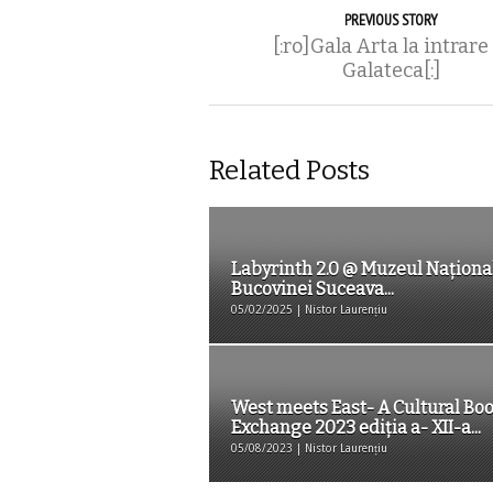
PREVIOUS STORY
[:ro]Gala Arta la intrare
Galateca[:]
Related Posts
Labyrinth 2.0 @ Muzeul Național
Bucovinei Suceava...
05/02/2025 | Nistor Laurențiu
West meets East- A Cultural Bo
Exchange 2023 ediția a- XII-a...
05/08/2023 | Nistor Laurențiu