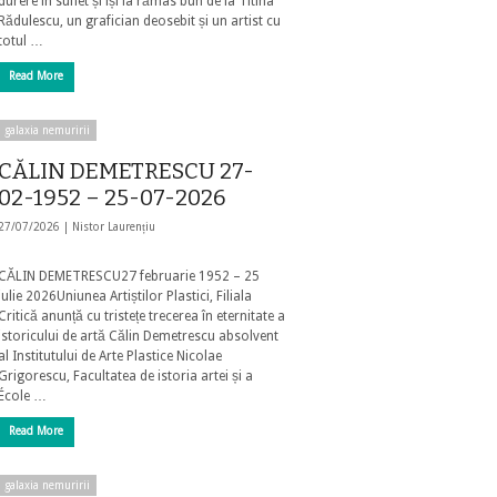
durere în suflet și își ia rămas bun de la Titina
Rădulescu, un grafician deosebit și un artist cu
totul …
Read More
galaxia nemuririi
CĂLIN DEMETRESCU 27-
02-1952 – 25-07-2026
27/07/2026 |
Nistor Laurențiu
CĂLIN DEMETRESCU27 februarie 1952 – 25
iulie 2026Uniunea Artiștilor Plastici, Filiala
Critică anunță cu tristețe trecerea în eternitate a
istoricului de artă Călin Demetrescu absolvent
al Institutului de Arte Plastice Nicolae
Grigorescu, Facultatea de istoria artei și a
École …
Read More
galaxia nemuririi