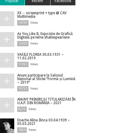
Popular
Recent
Facebook
XX ─ screenprint + type @ CAV
Multimedia
14741
Views
As You Like It, Expoziție de Grafică
Digitală pe teme shakespeariene
12333
Views
VASILE FLOREA 30.03.1931 –
11.02.2019
11761
Views
Anunț participare la Salonul
Național al Sticlei ”Formă și Lumină
– 2019”
10731
Views
ANUNȚ PRIMIRI ȘI TITULARIZĂRI ÎN
U.A.P. DIN ROMÂNIA – 2021
8273
Views
Enache Alina Ilinca 03.04.1939 –
05.03.2021
7864
Views