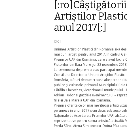
[:ro]Câștigători
Artiștilor Plast
anul 2017[:]
[:ro]
Uniunea Artiștilor Plastici din România și-a de
mai buni artiști pentru anul 2017, în cadrul Gal
Premiilor UAP din România, care a avut loc la 
Pictorilor din Baia Mare, joi 22 noiembrie 2018
La ceremonia de premiere au participat membr
Consiliului Director al Uniunii Artiștilor Plastici
România, alături de numeroase alte personalități
publice și culturale, primarul Municipiului Baia
Cătălin Cherecheș, viceprimarul municipiului Tâ
Adrian Tudor și gazdele evenimentului – reprez
filialei Baia Mare a UAP din România.
Premiile oferite celor mai merituoși artiști vizua
pe simeze în anul 2017 s-au decis sub auspiciil
Naționale de Acordare a Premiilor UAP, alcătui
reprezentative pentru scena artistică actuală: 
Preda Sânc, Atena Simionescu, Doina Păuleanu