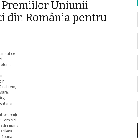
i Premiilor Uniunii
ici din România pentru
semnat cei
ei
Colonia
.
ii
 din
 ale vieții
 Mare,
rgu Jiu,
entanții
li prezenți
e Comisiei
tă din nume
Marilena
, Ioana