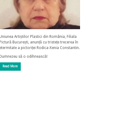
Uniunea Artiștilor Plastici din România, Filiala
Pictură București, anunță cu tristețe trecerea în
etermitate a pictoriței Rodica-Xenia Constantin.
Dumnezeu să o odihnească!
Read More