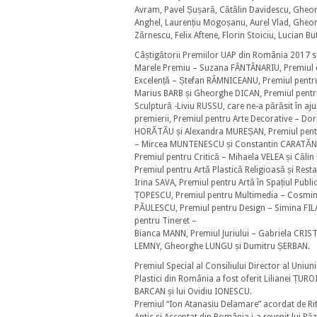
Avram, Pavel Șușară, Cătălin Davidescu, Gheo
Anghel, Laurențiu Mogoșanu, Aurel Vlad, Gheo
Zărnescu, Felix Aftene, Florin Stoiciu, Lucian Bu
Câștigătorii Premiilor UAP din România 2017 s
Marele Premiu – Suzana FÂNTÂNARIU, Premiul 
Excelență – Ștefan RÂMNICEANU, Premiul pentru
Marius BARB și Gheorghe DICAN, Premiul pent
Sculptură -Liviu RUSSU, care ne-a părăsit în aju
premierii, Premiul pentru Arte Decorative – Dor
HORĂTĂU și Alexandra MUREȘAN, Premiul pent
– Mircea MUNTENESCU și Constantin CARATĂN
Premiul pentru Critică – Mihaela VELEA și Călin
Premiul pentru Artă Plastică Religioasă și Rest
Irina SAVA, Premiul pentru Artă în Spațiul Publi
ȚOPESCU, Premiul pentru Multimedia – Cosmi
PĂULESCU, Premiul pentru Design – Simina FIL
pentru Tineret –
Bianca MANN, Premiul Juriului – Gabriela CRIS
LEMNY, Gheorghe LUNGU și Dumitru ȘERBAN.
Premiul Special al Consiliului Director al Uniunii
Plastici din România a fost oferit Lilianei ȚUROI
BARCAN și lui Ovidiu IONESCU.
Premiul “Ion Atanasiu Delamare” acordat de Rit