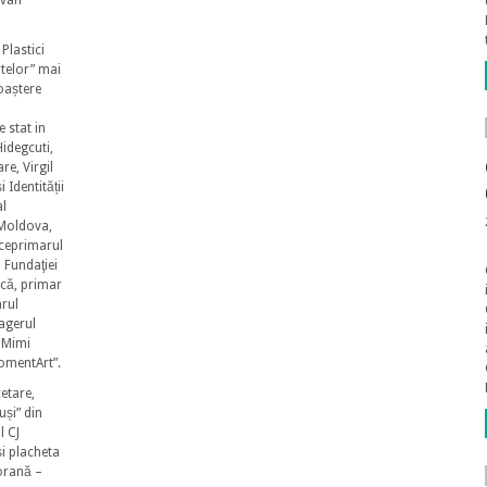
zvan
Plastici
rtelor” mai
oaștere
 stat in
Hidegcuti,
e, Virgil
 Identității
al
 Moldova,
iceprimarul
l Fundaţiei
că, primar
arul
agerul
 Mimi
MomentArt”.
etare,
și” din
l CJ
i placheta
orană –