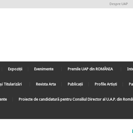
Despre UAP
Expoziții
Evenimente
Premile UAP din ROMÂNIA
Int
și Titularizări
Revista Arta
Publicații
Profile Artiști
Pa
ente
Proiecte de candidatură pentru Consiliul Director al U.A.P. din Rom