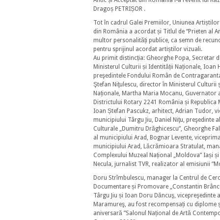
Antic și Acceptat din România i-a revenit lui Ră
Dragoș PETRIȘOR .
Tot în cadrul Galei Premiilor, Uniunea Artiștilor 
din România a acordat și Titlul de “Prieten al A
multor personalități publice, ca semn de recun
pentru sprijinul acordat artiștilor vizuali.
Au primit distincția: Gheorghe Popa, Secretar de
Ministerul Culturii și Identității Naționale, Ioan 
preşedintele Fondului Român de Contragarantar
Ştefan Niţulescu, director în Ministerul Culturii și
Naționale, Martha Maria Mocanu, Guvernator 
Districtului Rotary 2241 România și Republica
Ioan Ștefan Pascukz, arhitect, Adrian Tudor, v
municipiului Târgu Jiu, Daniel Niţu, preşedinte a
Culturale „Dumitru Drăghicescu”, Gheorghe Fal
al municipiului Arad, Bognar Levente, viceprim
municipiului Arad, Lăcrămioara Stratulat, man
Complexului Muzeal Național „Moldova” Iași și
Necula, jurnalist TVR, realizator al emisiunii ”
Doru Strîmbulescu, manager la Centrul de Cerc
Documentare și Promovare „Constantin Brâncu
Târgu Jiu și Ioan Doru Dăncuş, vicepreşedinte a
Maramureş, au fost recompensați cu diplome ș
aniversară ”Salonul Național de Artă Contemp