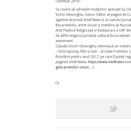
Centenar 2018″.
Se cuvine să adresăm mulțumiri speciale lui Cl
Victor Gheorghiu, Senior Editor al paginii de C
agentiei de presă Intell News si al ziarului Jurna
Bucurestiului, artist vizual și membru al Asociați
Artă Plastică Religioasă și Restaurare a UAP d
de altfel singurul jurnalist cultural bucureștean
eveniment!
Claudiu Victor Gheorghiu semnează un materi
– fotoreportaj, film și text – al Galei Premiilor 
România pentru anul 2017, pe care îl puteți reg
paginile Intell News:
https://www.intellnews.ro/
gala-premiilor-uniun…/…
[:]