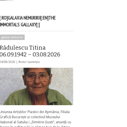
[:RO]GALAXIA NEMURIRII[:EN]THE
IMMORTALS GALLAXY[:]
galaxia nemuririi
Rădulescu Titina
06.09.1942 – 03.08.2026
04/08/2026 |
Nistor Laurențiu
Uniunea Artiștilor Plastici din Rpmânia, Filiala
Grafică București și colectivul Muzeului
Național al Satului i „Dimitrie Gusti”, anunță cu