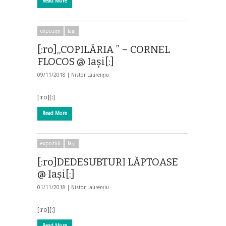
Read More
expoziții
Iaşi
[:ro],,COPILĂRIA ” – CORNEL
FLOCOS @ Iași[:]
09/11/2018 |
Nistor Laurențiu
[:ro][:]
Read More
expoziții
Iaşi
[:ro]DEDESUBTURI LĂPTOASE
@ Iași[:]
01/11/2018 |
Nistor Laurențiu
[:ro][:]
Read More