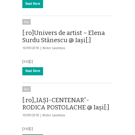
Read More
Iaşi
[:ro]Univers de artist – Elena
Surdu Stănescu @ Iași[:]
10/09/2018 |
Nistor Laurențiu
[:ro][:]
Read More
Iaşi
[:ro]„IAȘI-CENTENAR”-
RODICA POSTOLACHE @ Iași[:]
10/09/2018 |
Nistor Laurențiu
[:ro][:]