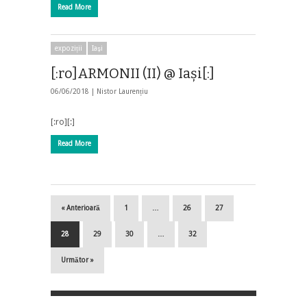
Read More
expoziții
Iaşi
[:ro]ARMONII (II) @ Iași[:]
06/06/2018 |
Nistor Laurențiu
[:ro][:]
Read More
« Anterioară
1
…
26
27
28
29
30
…
32
Următor »