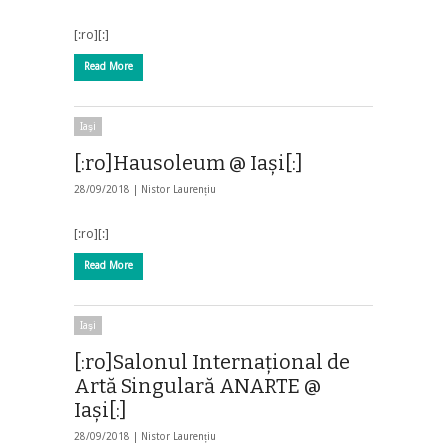
[:ro][:]
Read More
Iaşi
[:ro]Hausoleum @ Iași[:]
28/09/2018 |
Nistor Laurențiu
[:ro][:]
Read More
Iaşi
[:ro]Salonul Internațional de
Artă Singulară ANARTE @
Iași[:]
28/09/2018 |
Nistor Laurențiu