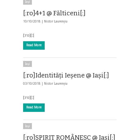
Iaşi
[:ro]4+1 @ Fălticeni[:]
10/10/2018 |
Nistor Laurențiu
[:ro][:]
Read More
Iaşi
[:ro]Identități Ieșene @ Iași[:]
03/10/2018 |
Nistor Laurențiu
[:ro][:]
Read More
Iaşi
[:ro]SPIRIT ROMÂNESC @ Iași[:]