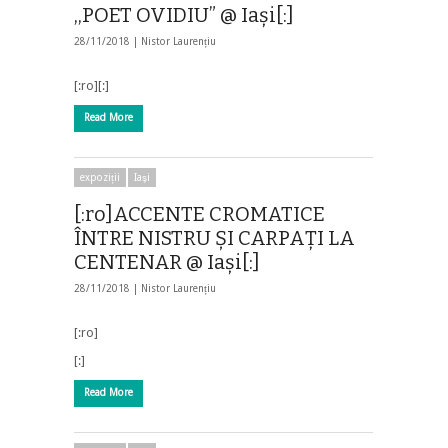
,,POET OVIDIU” @ Iași[:]
28/11/2018 |
Nistor Laurențiu
[:ro][:]
Read More
expoziții
Iaşi
[:ro]ACCENTE CROMATICE
ÎNTRE NISTRU ȘI CARPAȚI LA
CENTENAR @ Iași[:]
28/11/2018 |
Nistor Laurențiu
[:ro]
[:]
Read More