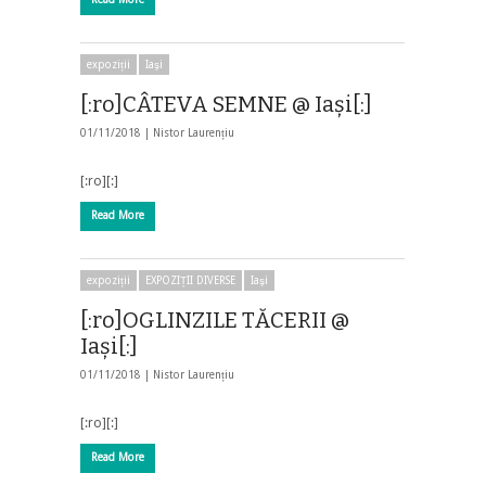
expoziții
Iaşi
[:ro]CÂTEVA SEMNE @ Iași[:]
01/11/2018 |
Nistor Laurențiu
[:ro][:]
Read More
expoziții
EXPOZIȚII DIVERSE
Iaşi
[:ro]OGLINZILE TĂCERII @
Iași[:]
01/11/2018 |
Nistor Laurențiu
[:ro][:]
Read More