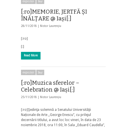
expoziții
Iaşi
[:ro]MEMORIE, JERTFĂ ȘI
ÎNĂLȚARE @ Iași[:]
28/11/2018 |
Nistor Laurențiu
[:ro]
[:]
Read More
expoziții
Iaşi
[:ro]Muzica sferelor –
Celebration @ Iași[:]
25/11/2018 |
Nistor Laurențiu
[:ro]Şedinţa solemnă a Senatului Universităţii
Naționale de Arte ,,George Enescu”, cu prilejul
decernării titlului, a avut loc loc vineri, în data de 23
noiembrie 2018, ora 11:00, în Sala ,,Eduard Caudella”,