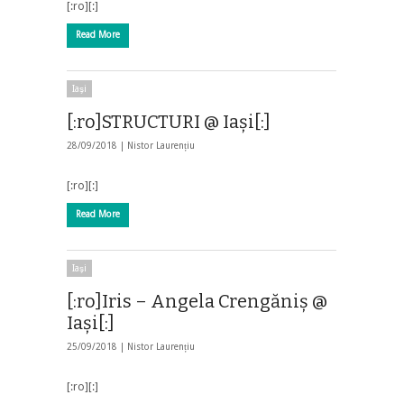
[:ro][:]
Read More
Iaşi
[:ro]STRUCTURI @ Iași[:]
28/09/2018 |
Nistor Laurențiu
[:ro][:]
Read More
Iaşi
[:ro]Iris – Angela Crengăniș @
Iași[:]
25/09/2018 |
Nistor Laurențiu
[:ro][:]