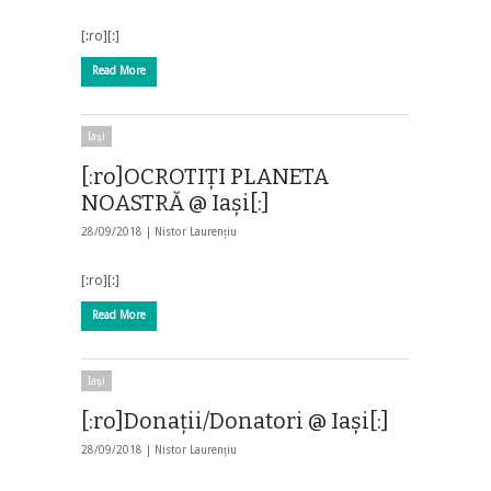
[:ro][:]
Read More
Iaşi
[:ro]OCROTIȚI PLANETA
NOASTRĂ @ Iași[:]
28/09/2018 |
Nistor Laurențiu
[:ro][:]
Read More
Iaşi
[:ro]Donații/Donatori @ Iași[:]
28/09/2018 |
Nistor Laurențiu