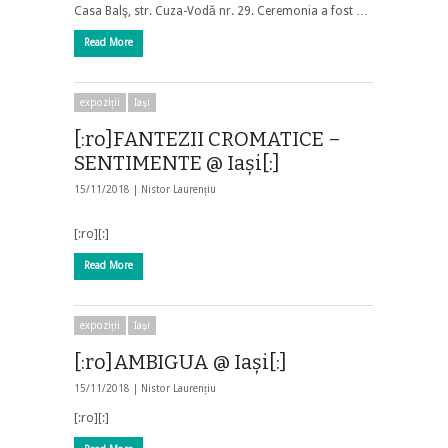
Casa Balş, str. Cuza-Vodă nr. 29. Ceremonia a fost …
Read More
expoziții
Iaşi
[:ro]FANTEZII CROMATICE –
SENTIMENTE @ Iași[:]
15/11/2018 |
Nistor Laurențiu
[:ro][:]
Read More
expoziții
Iaşi
[:ro]AMBIGUA @ Iași[:]
15/11/2018 |
Nistor Laurențiu
[:ro][:]