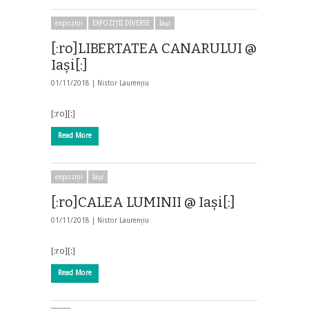
expoziții
EXPOZIȚII DIVERSE
Iaşi
[:ro]LIBERTATEA CANARULUI @
Iași[:]
01/11/2018 |
Nistor Laurențiu
[:ro][:]
Read More
expoziții
Iaşi
[:ro]CALEA LUMINII @ Iași[:]
01/11/2018 |
Nistor Laurențiu
[:ro][:]
Read More