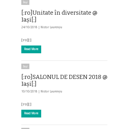
Iaşi
[:ro]Unitate în diversitate @
Iași[:]
24/10/2018 |
Nistor Laurențiu
[:ro][:]
Read More
Iaşi
[:ro]SALONUL DE DESEN 2018 @
Iași[:]
10/10/2018 |
Nistor Laurențiu
[:ro][:]
Read More