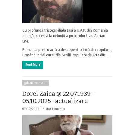
Cu profundă tristețe Filiala Iași a U.A.P. din România
anunță trecerea la neființă a pictorului Liviu Adrian
Ene.
Pasiunea pentru artă a descoperit-o încă din copilărie,
urmând inițial cursurile Școlii Populare de Arte din …
Read More
galaxia nemuririi
Dorel Zaica @ 22.07.1939 –
05.10.2025 -actualizare
07/10/2025 |
Nistor Laurențiu