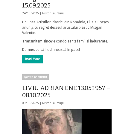
15.09.2025
24/10/2025 |
Nistor Laurențiu
Uniunea Artiştilor Plastici din România, Filiala Braşov
anunţă cu regret decesul artistului plastic Mîzgan
Valentin.
Transmitem sincere condoleanțe familiei îndurerate.
Dumnezeu să-l odihnească în pace!
Read More
galaxia nemuririi
LIVIU ADRIAN ENE 13.05.1957 –
08.10.2025
09/10/2025 |
Nistor Laurențiu