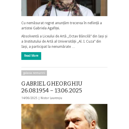
Cu nemăsurat regret anunțăm trecerea în neființă a
artistei Gabriela Agafiței.
Absolventă a Liceului de Artă „Octav Băncilă” din Iași și
a Institutului de Artă al Universității „Al. I. Cuza” din
Iași, a participat la nenumărate …
Read More
galaxia nemuririi
GABRIEL GHEORGHIU
26.08.1954 – 13.06.2025
14/06/2025 |
Nistor Laurențiu