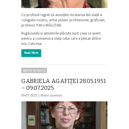
Cu profund regret vă anunțăm încetarea din viață a
colegului nostru, artist plastic profesionist, grafician,
profesor Petru MĂLUȚAN.
Rugăciunile și amintirile plăcute sunt ceea ce avem
pentru a comemora viața celui care a plecat dintre
noi. Cele mai …
Read More
galaxia nemuririi
GABRIELA AGAFIȚEI 28.05.1951
– 09.07.2025
09/07/2025 |
Nistor Laurențiu