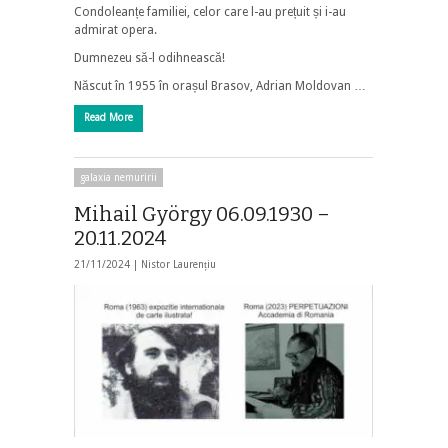
Condoleanțe familiei, celor care l-au prețuit și i-au
admirat opera.
Dumnezeu să-l odihnească!
Născut în 1955 în orașul Brasov, Adrian Moldovan …
Read More
galaxia nemuririi
Mihail György 06.09.1930 –
20.11.2024
21/11/2024 |
Nistor Laurențiu