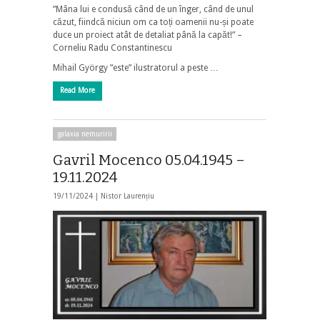
”Mâna lui e condusă când de un înger, când de unul
căzut, fiindcă niciun om ca toți oamenii nu-și poate
duce un proiect atât de detaliat până la capăt!” –
Corneliu Radu Constantinescu
Mihail György ”este” ilustratorul a peste …
Read More
galaxia nemuririi
Gavril Mocenco 05.04.1945 –
19.11.2024
19/11/2024 |
Nistor Laurențiu