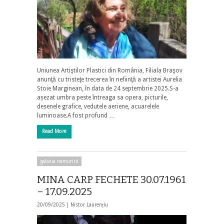
Uniunea Artiştilor Plastici din România, Filiala Braşov
anunţă cu tristeţe trecerea în nefiinţă a artistei Aurelia
Stoie Marginean, în data de 24 septembrie 2025.S-a
așezat umbra peste întreaga sa opera, picturile,
desenele grafice, vedutele aeriene, acuarelele
luminoase.A fost profund …
Read More
galaxia nemuririi
MINA CARP FECHETE 30.07.1961
– 17.09.2025
20/09/2025 |
Nistor Laurențiu