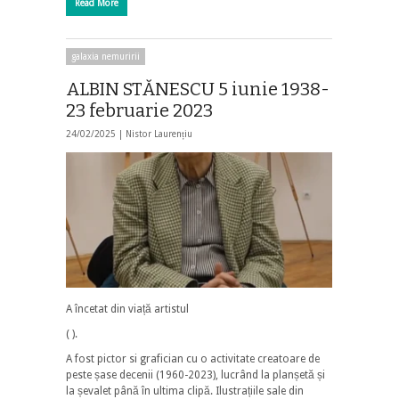
Read More
galaxia nemuririi
ALBIN STĂNESCU 5 iunie 1938-
23 februarie 2023
24/02/2025 |
Nistor Laurențiu
A încetat din viață artistul
( ).
A fost pictor si grafician cu o activitate creatoare de
peste șase decenii (1960-2023), lucrând la planșetă și
la șevalet până în ultima clipă. Ilustrațiile sale din