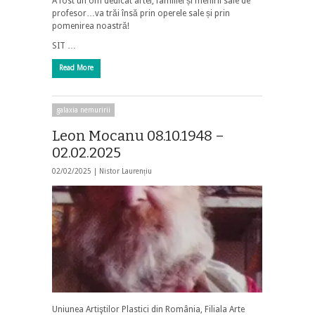
A fost un om dedicat artei, familiei și menirii sale de
profesor…va trăi însă prin operele sale și prin
pomenirea noastră!
SIT …
Read More
galaxia nemuririi
Leon Mocanu 08.10.1948 –
02.02.2025
02/02/2025 |
Nistor Laurențiu
Uniunea Artiştilor Plastici din România, Filiala Arte