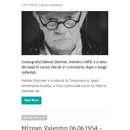
13/11/2025 |
Nistor Laurențiu
Scenograful Helmut Stürmer, membru UAPR, s-a stins
din viață în cursul zilei de 21 octombrie, după o lungă
suferință.
Helmut Stürmer s-a născut la Timișoara și, după
terminarea liceului, a fost o perioadă actor la Teatrul
German de …
Read More
galaxia nemuririi
Mîzgan Valentin 06.06.1954 –