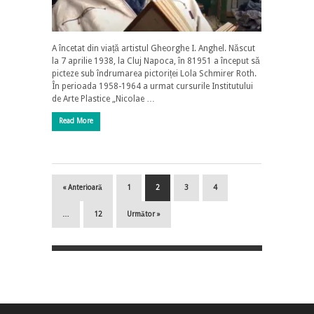
A încetat din viață artistul Gheorghe I. Anghel. Născut
la 7 aprilie 1938, la Cluj Napoca, în 81951 a început să
picteze sub îndrumarea pictoriței Lola Schmirer Roth.
În perioada 1958-1964 a urmat cursurile Institutului
de Arte Plastice „Nicolae …
Read More
« Anterioară
1
2
3
4
…
12
Următor »