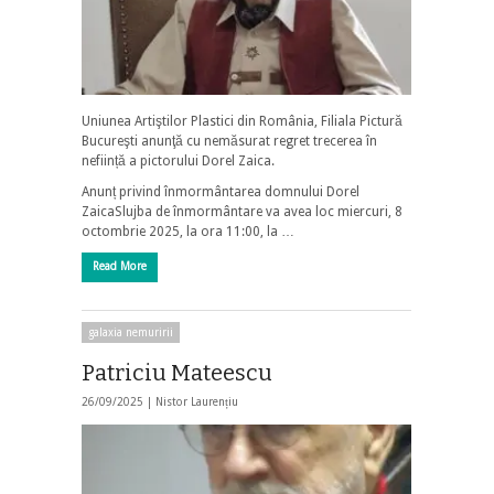
Uniunea Artiştilor Plastici din România, Filiala Pictură
Bucureşti anunţă cu nemăsurat regret trecerea în
neființă a pictorului Dorel Zaica.
Anunț privind înmormântarea domnului Dorel
ZaicaSlujba de înmormântare va avea loc miercuri, 8
octombrie 2025, la ora 11:00, la …
Read More
galaxia nemuririi
Patriciu Mateescu
26/09/2025 |
Nistor Laurențiu