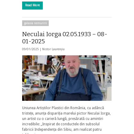
Read More
galaxia nemuririi
Neculai Iorga 02.05.1933 – 08-
01-2025
09/01/2025 |
Nistor Laurențiu
Uniunea Artiștilor Plastici din România, cu adâncă
tristețe, anunța dispariția marelui pictor Neculai Iorga,
un artist cu o carieră lungă, presărată cu amintiri
incredibile: „Inspirat de conductele din subsolul
fabricii Independența din Sibiu, am realizat patru