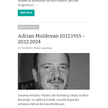
student al Institutului de Arte Plastice „Nicolae
Grigorescu“, …
Read More
galaxia nemuririi
Adrian Moldovan 10.12.1955 –
20.12.2024
21/12/2024 |
Nistor Laurențiu
Uniunea Artiștilor Plastici din România, Filiala Grafică
Bucureşti, cu adâncă tristețe, anuntă dispariția
artistului Adrian-Nicolae Moldovan.