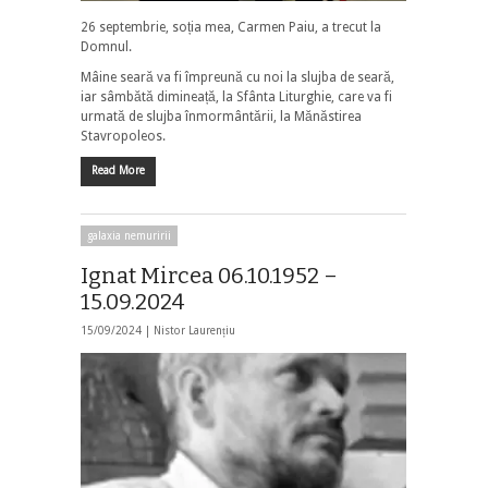
26 septembrie, soția mea, Carmen Paiu, a trecut la
Domnul.
Mâine seară va fi împreună cu noi la slujba de seară,
iar sâmbătă dimineață, la Sfânta Liturghie, care va fi
urmată de slujba înmormântării, la Mănăstirea
Stavropoleos.
Read More
galaxia nemuririi
Ignat Mircea 06.10.1952 –
15.09.2024
15/09/2024 |
Nistor Laurențiu