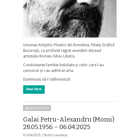
Uniunea Artiştilor Plastici din România, Filiala Grafică
Bucureşti, cu profund regret anunțăm decesul
artistului Romeo-Silviu Liberis.
Condoleanțe familiei îndoliate și celor care l-au
cunoscut și i-au admirat arta.
Dumnezeu să-l odihnească!
Read More
galaxia nemuririi
Galai Petru-Alexandru (Momi)
28.05.1956 – 06.04.2025
07/04/2025 |
Nistor Laurențiu