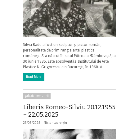
Silvia Radu a fost un sculptor și pictor român,
personalitate de prim rang a artei plastice
românești.S-a născut în satul Pătroaia /Dâmboviţa/, la
30 iunie 1935. Este absolventăa Institutului de Arte
Plastice N. Grigorescu din Bucureşti, în 1960. A …
Read More
galaxia nemuririi
Liberis Romeo-Silviu 20.12.1955
– 22.05.2025
23/05/2025 |
Nistor Laurențiu