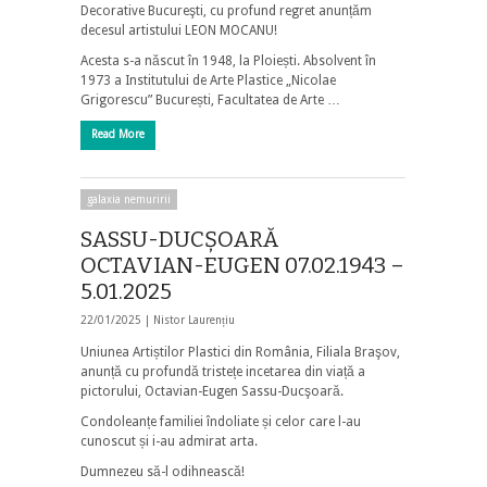
Decorative Bucureşti, cu profund regret anunțăm
decesul artistului LEON MOCANU!
Acesta s-a născut în 1948, la Ploiești. Absolvent în
1973 a Institutului de Arte Plastice „Nicolae
Grigorescu” București, Facultatea de Arte …
Read More
galaxia nemuririi
SASSU-DUCŞOARĂ
OCTAVIAN-EUGEN 07.02.1943 –
5.01.2025
22/01/2025 |
Nistor Laurențiu
Uniunea Artiștilor Plastici din România, Filiala Braşov,
anunță cu profundă tristețe incetarea din viață a
pictorului, Octavian-Eugen Sassu-Ducşoară.
Condoleanțe familiei îndoliate și celor care l-au
cunoscut și i-au admirat arta.
Dumnezeu să-l odihnească!