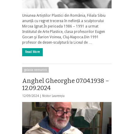
Uniunea Artiștilor Plastici din România, Filiala Sibiu
anunță cu regret trecerea în neființă a sculptorului
Mircea Ignat.În perioada 1986 – 1991 a urmat
Institutul de Arte Plastice, clasa profesorilor Eugen
Gocan şi Ilarion Voinea, Cluj-Napoca.Din 1991
profesor de desen-sculptură la Liceul de …
Read More
galaxia nemuririi
Anghel Gheorghe 07.04.1938 –
12.09.2024
12/09/2024 |
Nistor Laurențiu