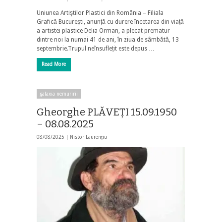
Uniunea Artiştilor Plastici din România – Filiala
Grafică Bucureşti, anunță cu durere încetarea din viață
a artistei plastice Delia Orman, a plecat prematur
dintre noi la numai 41 de ani, în ziua de sâmbătă, 13
septembrie.Trupul neînsuflețit este depus …
Read More
galaxia nemuririi
Gheorghe PLĂVEȚI 15.09.1950
– 08.08.2025
08/08/2025 |
Nistor Laurențiu