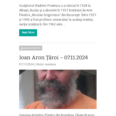
Sculptorul Vladimir Predescu s-a născut în 1928 la
Albeşti, Buzău şi a absolvit în 1957 Institutul de Arte
Plastice „Nicolae Grigorescu” din Bucureşti. Între 1957
şi 1990 a fost profesor universitar la acelaşi institut,
secţia sculptură. Din 1962 este …
Read More
galaxia nemuririi
Ioan Aron Țăroi – 07.11.2024
07/11/2024 |
Nistor Laurențiu
Uniunea Artiștilor Plastici din România, Filiala Braşov,