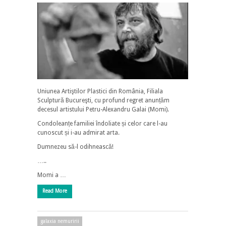
Uniunea Artiştilor Plastici din România, Filiala
Sculptură Bucureşti, cu profund regret anunțăm
decesul artistului Petru-Alexandru Galai (Momi).
Condoleanțe familiei îndoliate și celor care l-au
cunoscut și i-au admirat arta.
Dumnezeu să-l odihnească!
…..
Momi a …
Read More
galaxia nemuririi