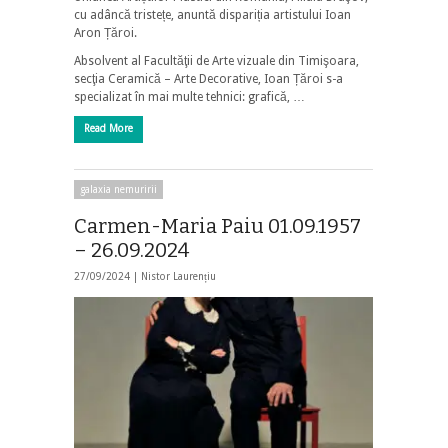
cu adâncă tristețe, anuntă dispariția artistului Ioan
Aron Țăroi.
Absolvent al Facultăţii de Arte vizuale din Timişoara,
secţia Ceramică – Arte Decorative, Ioan Țăroi s-a
specializat în mai multe tehnici: grafică, …
Read More
galaxia nemuririi
Carmen-Maria Paiu 01.09.1957
– 26.09.2024
27/09/2024 |
Nistor Laurențiu