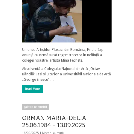
Uniunea Artiştilor Plastici din România, Filiala Iaşi
anunţă cu nemăsurat regret trecerea în neființă a
colegei noastre, artista Mina Fechete.
Absolventă a Colegiului Național de Artă „Octav
Băncilă” Iași și ulterior a Universității Naționale de Artă
„George Enescu” …
Read More
galaxia nemuririi
ORMAN MARIA-DELIA
25.06.1984 – 13.09.2025
16/09/2025 |
Nistor Laurențiu