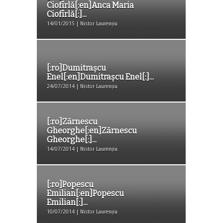
Ciofîrlă[:en]Anca Maria
Ciofîrlă[:]...
14/01/2015 | Nistor Laurențiu
[:ro]Dumitraşcu
Enel[:en]Dumitraşcu Enel[:]...
24/07/2014 | Nistor Laurențiu
[:ro]Zărnescu
Gheorghe[:en]Zărnescu
Gheorghe[:]...
14/07/2014 | Nistor Laurențiu
[:ro]Popescu
Emilian[:en]Popescu
Emilian[:]...
10/07/2014 | Nistor Laurențiu