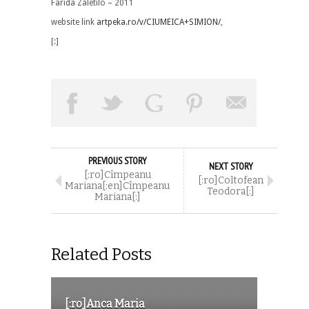
Farida Zaletilo – 2011
website link
artpeka.ro/v/CIUMEICA+SIMION/
,
[:]
PREVIOUS STORY
NEXT STORY
[:ro]Cîmpeanu
[:ro]Coltofean
Mariana[:en]Cîmpeanu
Teodora[:]
Mariana[:]
Related Posts
[:ro]Anca Maria