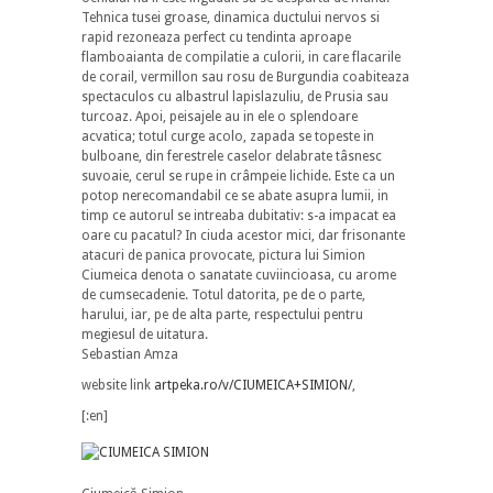
Tehnica tusei groase, dinamica ductului nervos si
rapid rezoneaza perfect cu tendinta aproape
flamboaianta de compilatie a culorii, in care flacarile
de corail, vermillon sau rosu de Burgundia coabiteaza
spectaculos cu albastrul lapislazuliu, de Prusia sau
turcoaz. Apoi, peisajele au in ele o splendoare
acvatica; totul curge acolo, zapada se topeste in
bulboane, din ferestrele caselor delabrate tâsnesc
suvoaie, cerul se rupe in crâmpeie lichide. Este ca un
potop nerecomandabil ce se abate asupra lumii, in
timp ce autorul se intreaba dubitativ: s-a impacat ea
oare cu pacatul? In ciuda acestor mici, dar frisonante
atacuri de panica provocate, pictura lui Simion
Ciumeica denota o sanatate cuviincioasa, cu arome
de cumsecadenie. Totul datorita, pe de o parte,
harului, iar, pe de alta parte, respectului pentru
megiesul de uitatura.
Sebastian Amza
website link
artpeka.ro/v/CIUMEICA+SIMION/
,
[:en]