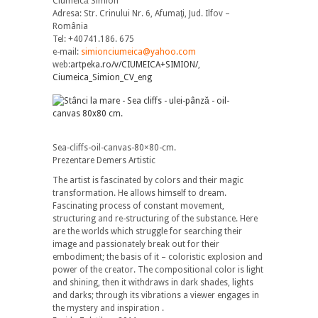
Ciumeică Simion
Adresa: Str. Crinului Nr. 6, Afumaţi, Jud. Ilfov –
România
Tel: +40741.186. 675
e-mail:
simionciumeica@yahoo.com
web:
artpeka.ro/v/CIUMEICA+SIMION/
,
Ciumeica_Simion_CV_eng
Sea-cliffs-oil-canvas-80×80-cm.
Prezentare Demers Artistic
The artist is fascinated by colors and their magic
transformation. He allows himself to dream.
Fascinating process of constant movement,
structuring and re-structuring of the substance. Here
are the worlds which struggle for searching their
image and passionately break out for their
embodiment; the basis of it – coloristic explosion and
power of the creator. The compositional color is light
and shining, then it withdraws in dark shades, lights
and darks; through its vibrations a viewer engages in
the mystery and inspiration .