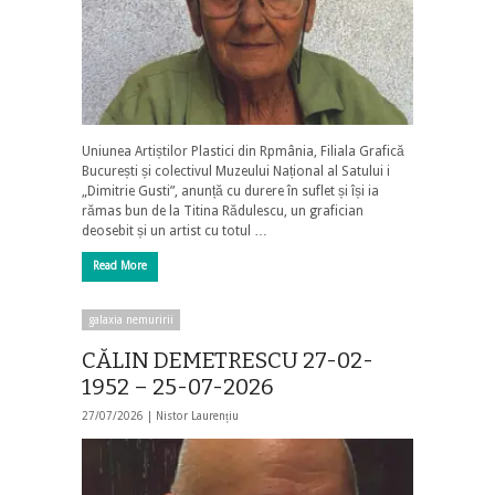
Uniunea Artiștilor Plastici din Rpmânia, Filiala Grafică
București și colectivul Muzeului Național al Satului i
„Dimitrie Gusti”, anunță cu durere în suflet și își ia
rămas bun de la Titina Rădulescu, un grafician
deosebit și un artist cu totul …
Read More
galaxia nemuririi
CĂLIN DEMETRESCU 27-02-
1952 – 25-07-2026
27/07/2026 |
Nistor Laurențiu