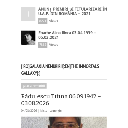
ANUNȚ PRIMIRI ȘI TITULARIZĂRI ÎN
U.A.P. DIN ROMÂNIA – 2021
Views
8271
Enache Alina Ilinca 03.04.1939 –
05.03.2021
Views
7862
[:RO]GALAXIA NEMURIRII[:EN]THE IMMORTALS
GALLAXY[:]
galaxia nemuririi
Rădulescu Titina 06.09.1942 –
03.08.2026
04/08/2026 |
Nistor Laurențiu