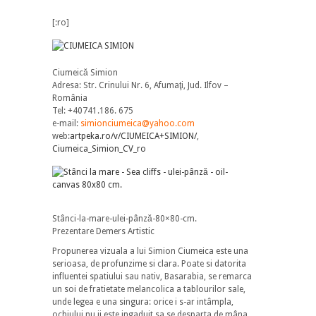
[:ro]
Ciumeică Simion
Adresa: Str. Crinului Nr. 6, Afumaţi, Jud. Ilfov –
România
Tel: +40741.186. 675
e-mail:
simionciumeica@yahoo.com
web:
artpeka.ro/v/CIUMEICA+SIMION/
,
Ciumeica_Simion_CV_ro
Stânci-la-mare-ulei-pânză-80×80-cm.
Prezentare Demers Artistic
Propunerea vizuala a lui Simion Ciumeica este una
serioasa, de profunzime si clara. Poate si datorita
influentei spatiului sau nativ, Basarabia, se remarca
un soi de fratietate melancolica a tablourilor sale,
unde legea e una singura: orice i s-ar intâmpla,
ochiului nu ii este ingaduit sa se desparta de mâna.