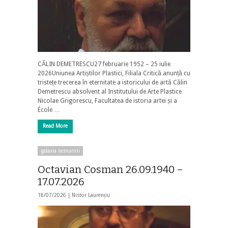
CĂLIN DEMETRESCU27 februarie 1952 – 25 iulie
2026Uniunea Artiștilor Plastici, Filiala Critică anunță cu
tristețe trecerea în eternitate a istoricului de artă Călin
Demetrescu absolvent al Institutului de Arte Plastice
Nicolae Grigorescu, Facultatea de istoria artei și a
École …
Read More
galaxia nemuririi
Octavian Cosman 26.09.1940 –
17.07.2026
18/07/2026 |
Nistor Laurențiu