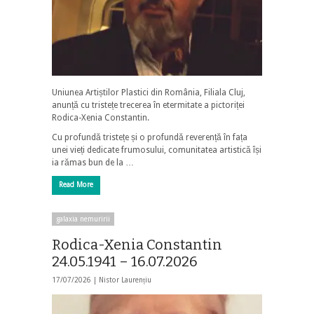
Uniunea Artiștilor Plastici din România, Filiala Cluj,
anunță cu tristețe trecerea în etermitate a pictoriței
Rodica-Xenia Constantin.
Cu profundă tristețe și o profundă reverență în fața
unei vieți dedicate frumosului, comunitatea artistică își
ia rămas bun de la …
Read More
galaxia nemuririi
Rodica-Xenia Constantin
24.05.1941 – 16.07.2026
17/07/2026 |
Nistor Laurențiu