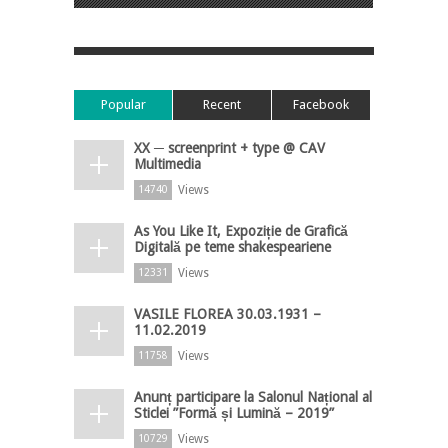
Popular
Recent
Facebook
XX ─ screenprint + type @ CAV
Multimedia
Views
14740
As You Like It, Expoziție de Grafică
Digitală pe teme shakespeariene
Views
12331
VASILE FLOREA 30.03.1931 –
11.02.2019
Views
11758
Anunț participare la Salonul Național al
Sticlei ”Formă și Lumină – 2019”
Views
10729