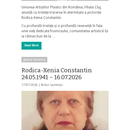
Uniunea Artiștilor Plastici din România, Filiala Cluj,
anunță cu tristețe trecerea în etermitate a pictoriței
Rodica-Xenia Constantin.
Cu profundă tristețe și o profundă reverență în fața
unei vieți dedicate frumosului, comunitatea artistică își
ia rămas bun de la …
Read More
galaxia nemuririi
Rodica-Xenia Constantin
24.05.1941 – 16.07.2026
17/07/2026 |
Nistor Laurențiu