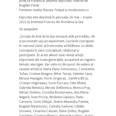
prilej va fi publicat albumul expoziției, realizat de
Bogdan Panțir.
Parteneri media: Revista Timpul și modernism.ro
Expoziția este deschisă în perioada 26 mai – 4 iunie
2022 la Institutul Francez din România la Iași
Vă așteptăm!
„Școala de Artă de la Iași mizează atât pe tradiție, cât
și pe noutate sau pe experiment. Lucrările concepute
în canonul clasic al frumosului se întâlnesc cu altele,
concepute în sens conceptual, relațional și
participativ. În acest album sunt reuniți artiști
importanți din toate generațiile, acoperind un registru
tematic eterogen, dar valoros din punct de vedere al
reușitei artistice: Atena-Elena Simionescu, Constantin
Tofan, Cristian Neagoe, Mihai Tarași, Valentin Sava,
Miruna Hașegan, Florin Grigoraș , Zamfira Bîrzu,
Cristian Ungureanu, Sorin Purcaru, Felix Aftene,
Gabriela Benescu, Mircea Ștefănescu, Monica Pop,
Adrian Stoleriu, Cornelia Brustureanu, Ana Maria
Negară, Ioan Pricop, Modesta Lupașcu, Radu
Carnariu, Sorin Otînjac, Andrei Alexandru Pantea,
Bogdan Maximovici, Camelia Sadovei, Cătălin
Soreanu, Cezarina Caloian, Elena Șoltuz, Bogdan
Gavrilean, Cristina Hîrțescu, Alexandra Ghioc, Ioana