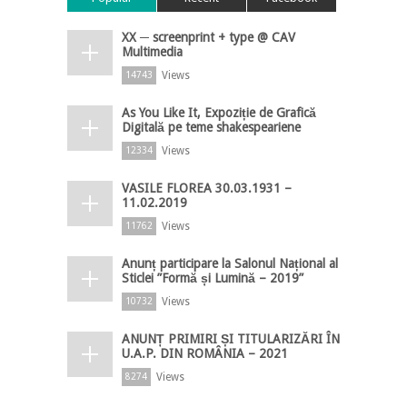
XX ─ screenprint + type @ CAV
Multimedia
Views
14743
As You Like It, Expoziție de Grafică
Digitală pe teme shakespeariene
Views
12334
VASILE FLOREA 30.03.1931 –
11.02.2019
Views
11762
Anunț participare la Salonul Național al
Sticlei ”Formă și Lumină – 2019”
Views
10732
ANUNȚ PRIMIRI ȘI TITULARIZĂRI ÎN
U.A.P. DIN ROMÂNIA – 2021
Views
8274