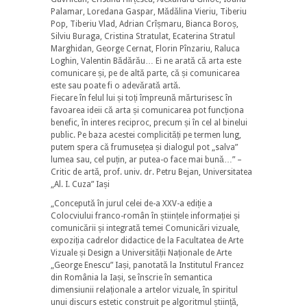
Palamar, Loredana Gaspar, Mădălina Vieriu, Tiberiu
Pop, Tiberiu Vlad, Adrian Crîșmaru, Bianca Boroș,
Silviu Buraga, Cristina Stratulat, Ecaterina Stratul
Marghidan, George Cernat, Florin Pînzariu, Raluca
Loghin, Valentin Bădărău… Ei ne arată că arta este
comunicare și, pe de altă parte, că și comunicarea
este sau poate fi o adevărată artă.
Fiecare în felul lui și toți împreună mărturisesc în
favoarea ideii că arta și comunicarea pot funcționa
benefic, în interes reciproc, precum și în cel al binelui
public. Pe baza acestei complicități pe termen lung,
putem spera că frumusețea și dialogul pot „salva”
lumea sau, cel puțin, ar putea-o face mai bună…” –
Critic de artă, prof. univ. dr. Petru Bejan, Universitatea
„Al. I. Cuza” Iași
„Concepută în jurul celei de-a XXV-a ediție a
Colocviului franco-român în științele informației și
comunicării și integrată temei Comunicări vizuale,
expoziția cadrelor didactice de la Facultatea de Arte
Vizuale și Design a Universității Naționale de Arte
„George Enescu” Iași, panotată la Institutul Francez
din România la Iași, se înscrie în semantica
dimensiunii relaționale a artelor vizuale, în spiritul
unui discurs estetic construit pe algoritmul știință,