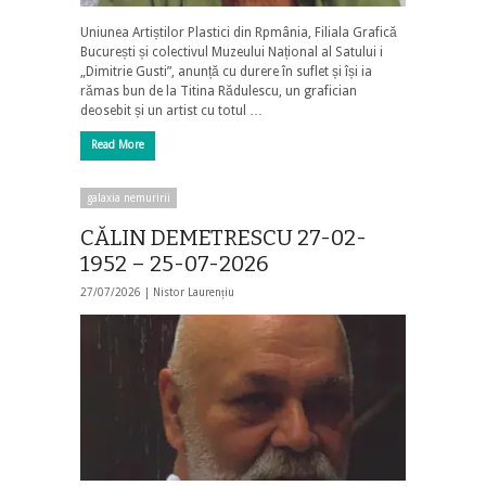
Uniunea Artiștilor Plastici din Rpmânia, Filiala Grafică
București și colectivul Muzeului Național al Satului i
„Dimitrie Gusti”, anunță cu durere în suflet și își ia
rămas bun de la Titina Rădulescu, un grafician
deosebit și un artist cu totul …
Read More
galaxia nemuririi
CĂLIN DEMETRESCU 27-02-
1952 – 25-07-2026
27/07/2026 |
Nistor Laurențiu