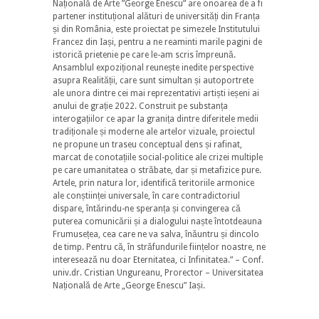
Națională de Arte ”George Enescu” are onoarea de a fi
partener instituțional alături de universități din Franța
și din România, este proiectat pe simezele Institutului
Francez din Iași, pentru a ne reaminti marile pagini de
istorică prietenie pe care le-am scris împreună.
Ansamblul expozițional reunește inedite perspective
asupra Realității, care sunt simultan și autoportrete
ale unora dintre cei mai reprezentativi artiști ieșeni ai
anului de grație 2022. Construit pe substanța
interogațiilor ce apar la granița dintre diferitele medii
tradiționale și moderne ale artelor vizuale, proiectul
ne propune un traseu conceptual dens și rafinat,
marcat de conotațiile social-politice ale crizei multiple
pe care umanitatea o străbate, dar și metafizice pure.
Artele, prin natura lor, identifică teritoriile armonice
ale conștiinței universale, în care contradictoriul
dispare, întărindu-ne speranța și convingerea că
puterea comunicării și a dialogului naște întotdeauna
Frumusețea, cea care ne va salva, înăuntru și dincolo
de timp. Pentru că, în străfundurile ființelor noastre, ne
interesează nu doar Eternitatea, ci Infinitatea.” – Conf.
univ.dr. Cristian Ungureanu, Prorector – Universitatea
Națională de Arte „George Enescu” Iași.