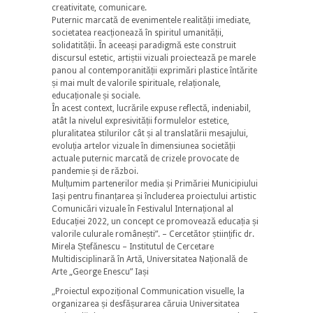
creativitate, comunicare.
Puternic marcată de evenimentele realității imediate,
societatea reacționează în spiritul umanității,
solidatității. În aceeași paradigmă este construit
discursul estetic, artiștii vizuali proiectează pe marele
panou al contemporanității exprimări plastice întărite
și mai mult de valorile spirituale, relaționale,
educaționale și sociale.
În acest context, lucrările expuse reflectă, indeniabil,
atât la nivelul expresivității formulelor estetice,
pluralitatea stilurilor cât și al translatării mesajului,
evoluția artelor vizuale în dimensiunea societății
actuale puternic marcată de crizele provocate de
pandemie și de război.
Mulțumim partenerilor media și Primăriei Municipiului
Iași pentru finanțarea și încluderea proiectului artistic
Comunicări vizuale în Festivalul Internațional al
Educației 2022, un concept ce promovează educația și
valorile culurale românești”. – Cercetător științific dr.
Mirela Ștefănescu – Institutul de Cercetare
Multidisciplinară în Artă, Universitatea Națională de
Arte „George Enescu” Iași
„Proiectul expozițional Communication visuelle, la
organizarea și desfășurarea căruia Universitatea