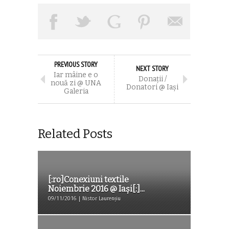
PREVIOUS STORY
NEXT STORY
Iar mâine e o
Donații /
nouă zi @ UNA
Donatori @ Iași
Galeria
Related Posts
[:ro]Conexiuni textile
Noiembrie 2016 @ Iași[:]...
09/11/2016 | Nistor Laurențiu