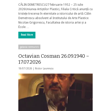
CĂLIN DEMETRESCU27 februarie 1952 – 25 iulie
2026Uniunea Artiștilor Plastici, Filiala Critică anunță cu
tristețe trecerea în eternitate a istoricului de artă Călin
Demetrescu absolvent al Institutului de Arte Plastice
Nicolae Grigorescu, Facultatea de istoria artei și a
École …
Read More
galaxia nemuririi
Octavian Cosman 26.09.1940 –
17.07.2026
18/07/2026 |
Nistor Laurențiu