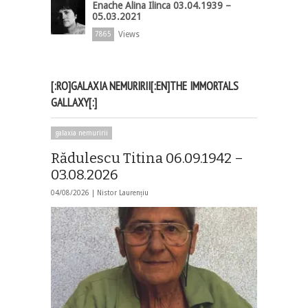
Enache Alina Ilinca 03.04.1939 –
05.03.2021
Views
7865
[:RO]GALAXIA NEMURIRII[:EN]THE IMMORTALS
GALLAXY[:]
galaxia nemuririi
Rădulescu Titina 06.09.1942 –
03.08.2026
04/08/2026 |
Nistor Laurențiu