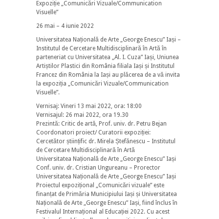
Expoziție „Comunicări Vizuale/Communication
Visuelle”
26 mai – 4 iunie 2022
Universitatea Națională de Arte „George Enescu” Iași –
Institutul de Cercetare Multidisciplinară în Artă în
parteneriat cu Universitatea „Al. I. Cuza” Iași, Uniunea
Artiștilor Plastici din România filiala Iași și Institutul
Francez din România la Iași au plăcerea de a vă invita
la expoziția „Comunicări Vizuale/Communication
Visuelle”.
Vernisaj: Vineri 13 mai 2022, ora: 18:00
Vernisajul: 26 mai 2022, ora 19.30
Prezintă: Critic de artă, Prof. univ. dr. Petru Bejan
Coordonatori proiect/ Curatorii expoziției:
Cercetător științific dr. Mirela Ștefănescu – Institutul
de Cercetare Multidisciplinară în Artă
Universitatea Națională de Arte „George Enescu” Iași
Conf. univ. dr. Cristian Ungureanu – Prorector
Universitatea Națională de Arte „George Enescu” Iași
Proiectul expozițional „Comunicări vizuale” este
finanțat de Primăria Municipiului Iași și Universitatea
Națională de Arte „George Enescu” Iași, fiind înclus în
Festivalul Internațional al Educației 2022. Cu acest