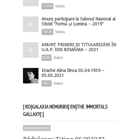
Views
11754
Anunț participare la Salonul Național al
Sticlei ”Formă și Lumină – 2019”
Views
10726
ANUNȚ PRIMIRI ȘI TITULARIZĂRI ÎN
U.A.P. DIN ROMÂNIA – 2021
Views
8268
Enache Alina Ilinca 03.04.1939 –
05.03.2021
Views
7857
[:RO]GALAXIA NEMURIRII[:EN]THE IMMORTALS
GALLAXY[:]
galaxia nemuririi