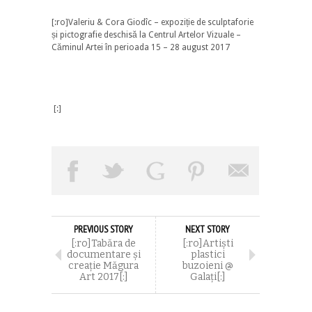
[:ro]Valeriu & Cora Giodîc – expoziție de sculptaforie
și pictografie deschisă la Centrul Artelor Vizuale –
Căminul Artei în perioada 15 – 28 august 2017
[:]
PREVIOUS STORY
NEXT STORY
[:ro]Tabăra de
[:ro]Artiști
documentare și
plastici
creație Măgura
buzoieni @
Art 2017[:]
Galați[:]