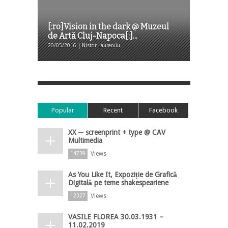
[:ro]Vision in the dark @ Muzeul
de Artă Cluj-Napoca[:]...
20/05/2016 | Nistor Laurențiu
Popular
Recent
Facebook
XX ─ screenprint + type @ CAV
Multimedia
Views
14739
As You Like It, Expoziție de Grafică
Digitală pe teme shakespeariene
Views
12327
VASILE FLOREA 30.03.1931 –
11.02.2019