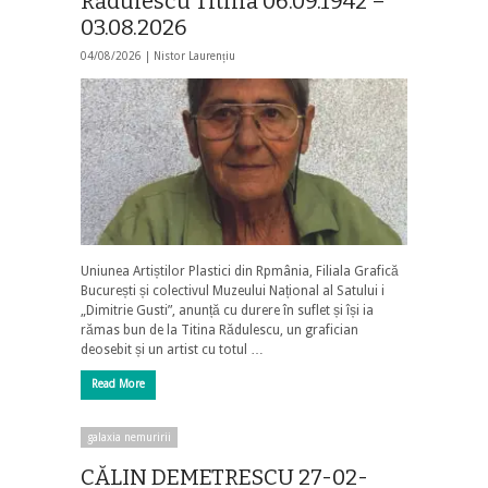
Rădulescu Titina 06.09.1942 –
03.08.2026
04/08/2026 |
Nistor Laurențiu
Uniunea Artiștilor Plastici din Rpmânia, Filiala Grafică
București și colectivul Muzeului Național al Satului i
„Dimitrie Gusti”, anunță cu durere în suflet și își ia
rămas bun de la Titina Rădulescu, un grafician
deosebit și un artist cu totul …
Read More
galaxia nemuririi
CĂLIN DEMETRESCU 27-02-