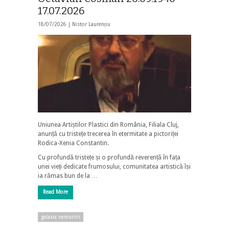
17.07.2026
18/07/2026 |
Nistor Laurențiu
Uniunea Artiștilor Plastici din România, Filiala Cluj,
anunță cu tristețe trecerea în etermitate a pictoriței
Rodica-Xenia Constantin.
Cu profundă tristețe și o profundă reverență în fața
unei vieți dedicate frumosului, comunitatea artistică își
ia rămas bun de la …
Read More
galaxia nemuririi