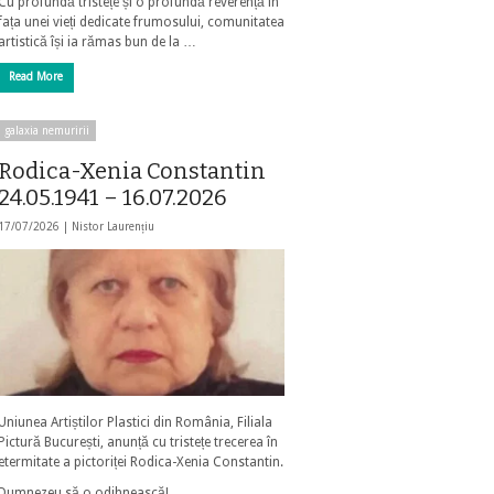
Cu profundă tristețe și o profundă reverență în
fața unei vieți dedicate frumosului, comunitatea
artistică își ia rămas bun de la …
Read More
galaxia nemuririi
Rodica-Xenia Constantin
24.05.1941 – 16.07.2026
17/07/2026 |
Nistor Laurențiu
Uniunea Artiștilor Plastici din România, Filiala
Pictură București, anunță cu tristețe trecerea în
etermitate a pictoriței Rodica-Xenia Constantin.
Dumnezeu să o odihnească!