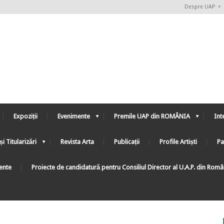
Despre UAP
Expoziții
Evenimente
Premile UAP din ROMÂNIA
Int
și Titularizări
Revista Arta
Publicații
Profile Artiști
Pa
ente
Proiecte de candidatură pentru Consiliul Director al U.A.P. din Rom