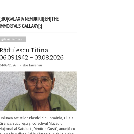
[:RO]GALAXIA NEMURIRII[:EN]THE
IMMORTALS GALLAXY[:]
galaxia nemuririi
Rădulescu Titina
06.09.1942 – 03.08.2026
04/08/2026 |
Nistor Laurențiu
Uniunea Artiștilor Plastici din Rpmânia, Filiala
Grafică București și colectivul Muzeului
Național al Satului i „Dimitrie Gusti”, anunță cu