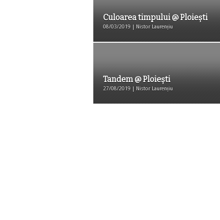
Culoarea timpului @ Ploiești
08/03/2019 | Nistor Laurențiu
Tandem @ Ploiești
27/08/2019 | Nistor Laurențiu