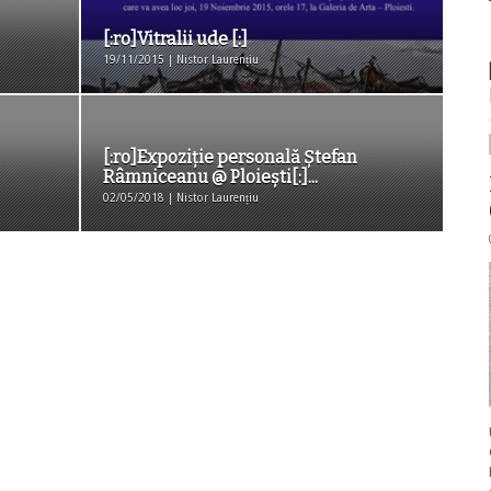
[:ro]Vitralii ude [:]
19/11/2015 | Nistor Laurențiu
[:ro]Expoziție personală Ștefan
Râmniceanu @ Ploiești[:]...
02/05/2018 | Nistor Laurențiu