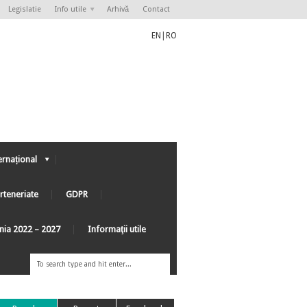
Legislatie
Info utile
Arhivă
Contact
EN
|
RO
ernațional
rteneriate
GDPR
ânia 2022 – 2027
Informaţii utile