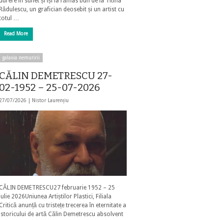
durere în suflet și își ia rămas bun de la Titina
Rădulescu, un grafician deosebit și un artist cu
totul …
Read More
galaxia nemuririi
CĂLIN DEMETRESCU 27-
02-1952 – 25-07-2026
27/07/2026 |
Nistor Laurențiu
CĂLIN DEMETRESCU27 februarie 1952 – 25
iulie 2026Uniunea Artiștilor Plastici, Filiala
Critică anunță cu tristețe trecerea în eternitate a
istoricului de artă Călin Demetrescu absolvent