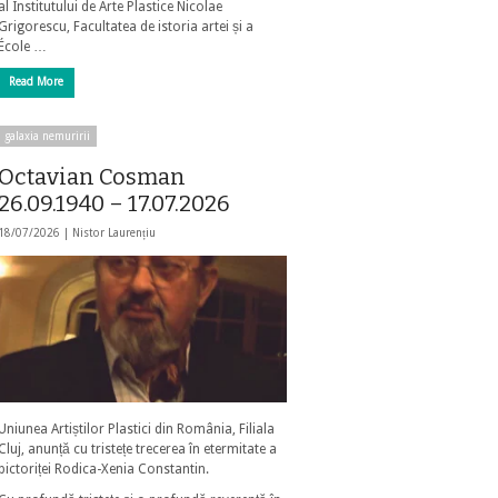
al Institutului de Arte Plastice Nicolae
Grigorescu, Facultatea de istoria artei și a
École …
Read More
galaxia nemuririi
Octavian Cosman
26.09.1940 – 17.07.2026
18/07/2026 |
Nistor Laurențiu
Uniunea Artiștilor Plastici din România, Filiala
Cluj, anunță cu tristețe trecerea în etermitate a
pictoriței Rodica-Xenia Constantin.