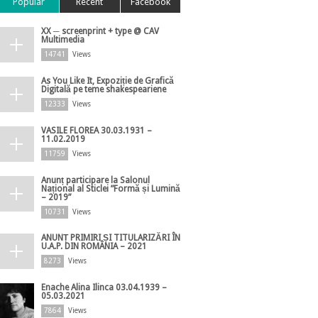
Popular
Recent
Facebook
XX ─ screenprint + type @ CAV
Multimedia
14741
Views
As You Like It, Expoziție de Grafică
Digitală pe teme shakespeariene
12333
Views
VASILE FLOREA 30.03.1931 –
11.02.2019
11759
Views
Anunț participare la Salonul
Național al Sticlei ”Formă și Lumină
– 2019”
10731
Views
ANUNȚ PRIMIRI ȘI TITULARIZĂRI ÎN
U.A.P. DIN ROMÂNIA – 2021
8273
Views
Enache Alina Ilinca 03.04.1939 –
05.03.2021
7864
Views