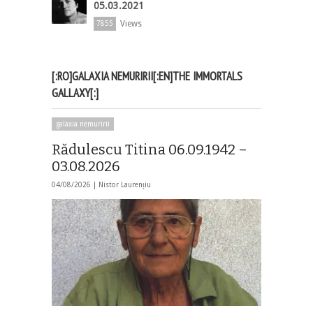
05.03.2021
Views
7855
[:RO]GALAXIA NEMURIRII[:EN]THE IMMORTALS
GALLAXY[:]
galaxia nemuririi
Rădulescu Titina 06.09.1942 –
03.08.2026
04/08/2026 |
Nistor Laurențiu