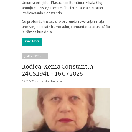
Uniunea Artiștilor Plastici din România, Filiala Cluj,
anunță cu tristețe trecerea în etermitate a pictoriței
Rodica-Xenia Constantin.
Cu profundă tristețe și o profundă reverență în fața
unei vieți dedicate frumosului, comunitatea artistică își
ia rămas bun de la …
Read More
galaxia nemuririi
Rodica-Xenia Constantin
24.05.1941 – 16.07.2026
17/07/2026 |
Nistor Laurențiu