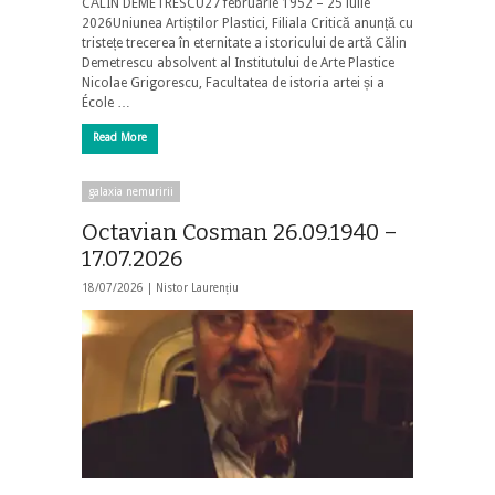
CĂLIN DEMETRESCU27 februarie 1952 – 25 iulie
2026Uniunea Artiștilor Plastici, Filiala Critică anunță cu
tristețe trecerea în eternitate a istoricului de artă Călin
Demetrescu absolvent al Institutului de Arte Plastice
Nicolae Grigorescu, Facultatea de istoria artei și a
École …
Read More
galaxia nemuririi
Octavian Cosman 26.09.1940 –
17.07.2026
18/07/2026 |
Nistor Laurențiu