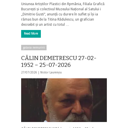
Uniunea Artiștilor Plastici din Rpmânia, Filiala Grafică
București și colectivul Muzeului Național al Satului i
„Dimitrie Gusti”, anunță cu durere în suflet și își ia
rămas bun de la Titina Rădulescu, un grafician
deosebit și un artist cu totul …
Read More
galaxia nemuririi
CĂLIN DEMETRESCU 27-02-
1952 – 25-07-2026
27/07/2026 |
Nistor Laurențiu