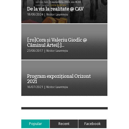
De la vis la realitate @ CAV
18/08/2024 | Nistor Laurențiu
[:ro]Cora și Valeriu Giodîc @
Căminul Artei[:]...
23/08/2017 | Nistor Laurențiu
Program expozițional Orizont
2021
16/07/2021 | Nistor Laurențiu
Popular
Recent
Facebook