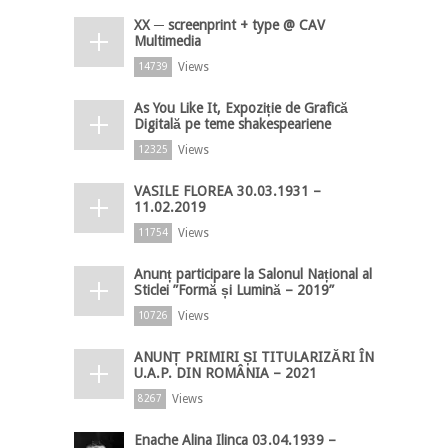
XX ─ screenprint + type @ CAV
Multimedia
Views
14739
As You Like It, Expoziție de Grafică
Digitală pe teme shakespeariene
Views
12325
VASILE FLOREA 30.03.1931 –
11.02.2019
Views
11754
Anunț participare la Salonul Național al
Sticlei ”Formă și Lumină – 2019”
Views
10726
ANUNȚ PRIMIRI ȘI TITULARIZĂRI ÎN
U.A.P. DIN ROMÂNIA – 2021
Views
8267
Enache Alina Ilinca 03.04.1939 –