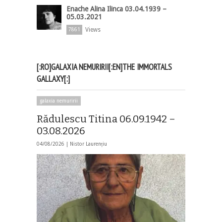
Enache Alina Ilinca 03.04.1939 –
05.03.2021
Views
7861
[:RO]GALAXIA NEMURIRII[:EN]THE IMMORTALS
GALLAXY[:]
galaxia nemuririi
Rădulescu Titina 06.09.1942 –
03.08.2026
04/08/2026 |
Nistor Laurențiu