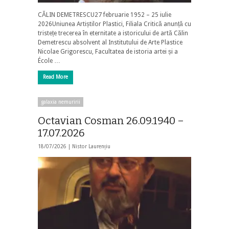
CĂLIN DEMETRESCU27 februarie 1952 – 25 iulie
2026Uniunea Artiștilor Plastici, Filiala Critică anunță cu
tristețe trecerea în eternitate a istoricului de artă Călin
Demetrescu absolvent al Institutului de Arte Plastice
Nicolae Grigorescu, Facultatea de istoria artei și a
École …
Read More
galaxia nemuririi
Octavian Cosman 26.09.1940 –
17.07.2026
18/07/2026 |
Nistor Laurențiu