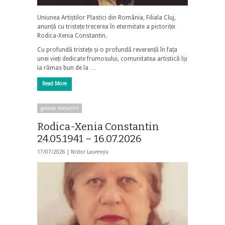
Uniunea Artiștilor Plastici din România, Filiala Cluj,
anunță cu tristețe trecerea în etermitate a pictoriței
Rodica-Xenia Constantin.
Cu profundă tristețe și o profundă reverență în fața
unei vieți dedicate frumosului, comunitatea artistică își
ia rămas bun de la …
Read More
galaxia nemuririi
Rodica-Xenia Constantin
24.05.1941 – 16.07.2026
17/07/2026 |
Nistor Laurențiu