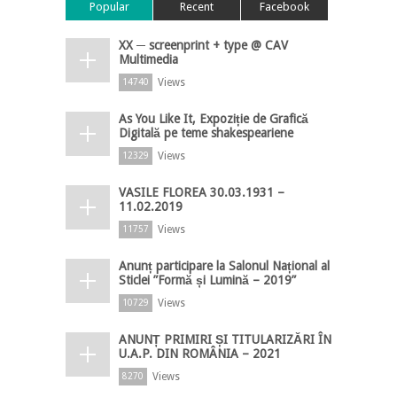
Popular
Recent
Facebook
XX ─ screenprint + type @ CAV
Multimedia
Views
14740
As You Like It, Expoziție de Grafică
Digitală pe teme shakespeariene
Views
12329
VASILE FLOREA 30.03.1931 –
11.02.2019
Views
11757
Anunț participare la Salonul Național al
Sticlei ”Formă și Lumină – 2019”
Views
10729
ANUNȚ PRIMIRI ȘI TITULARIZĂRI ÎN
U.A.P. DIN ROMÂNIA – 2021
Views
8270