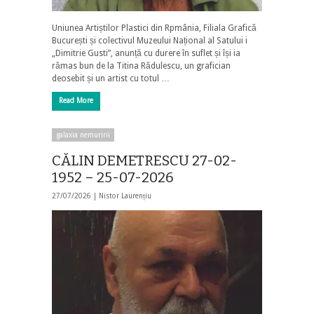
Uniunea Artiștilor Plastici din Rpmânia, Filiala Grafică
București și colectivul Muzeului Național al Satului i
„Dimitrie Gusti”, anunță cu durere în suflet și își ia
rămas bun de la Titina Rădulescu, un grafician
deosebit și un artist cu totul …
Read More
galaxia nemuririi
CĂLIN DEMETRESCU 27-02-
1952 – 25-07-2026
27/07/2026 |
Nistor Laurențiu