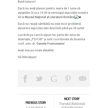
Bună tuturor!
Dacă nu aveți planuri pentru seara de 1 iunie vă
aşteptăm la ora 19:30 la vernisajul expoziției noastre
de la
Muzeul Naţional al Literaturii Române
Dacă nu reuşiți sâmbătă nu este nicio problemă
deoarece expoziția este deschisă până pe 30 iunie!
Lucrările pe care le expun fac parte din seria de
disertație „PSYCHE” şi sunt coordonate de doamna
conf. univ. dr.
Daniela Frumuseanu
!
Aveți mai jos toate detaliile!
Vă îmbrățișez!
NEXT STORY
PREVIOUS STORY
Turulul Național
La început a
al Pavilionului