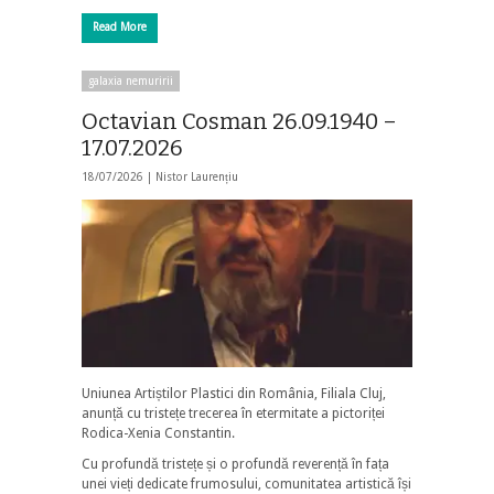
Read More
galaxia nemuririi
Octavian Cosman 26.09.1940 –
17.07.2026
18/07/2026 |
Nistor Laurențiu
Uniunea Artiștilor Plastici din România, Filiala Cluj,
anunță cu tristețe trecerea în etermitate a pictoriței
Rodica-Xenia Constantin.
Cu profundă tristețe și o profundă reverență în fața
unei vieți dedicate frumosului, comunitatea artistică își