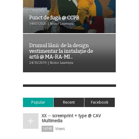
Punct de fugă @ CCPB
14/07/2026 | Nistor Laurențiu
Drumul lânii: de la design
vestimentar la instalație de
artă @ MA-RA-MI...
24/10/2019 | Nistor Laurențiu
Popular
Recent
Facebook
XX ─ screenprint + type @ CAV
Multimedia
Views
14740