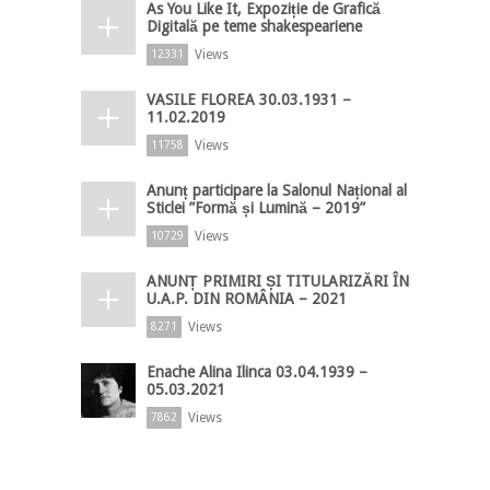
As You Like It, Expoziție de Grafică
Digitală pe teme shakespeariene
Views
12331
VASILE FLOREA 30.03.1931 –
11.02.2019
Views
11758
Anunț participare la Salonul Național al
Sticlei ”Formă și Lumină – 2019”
Views
10729
ANUNȚ PRIMIRI ȘI TITULARIZĂRI ÎN
U.A.P. DIN ROMÂNIA – 2021
Views
8271
Enache Alina Ilinca 03.04.1939 –
05.03.2021
Views
7862