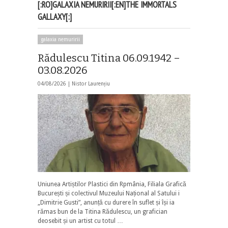
[:RO]GALAXIA NEMURIRII[:EN]THE IMMORTALS
GALLAXY[:]
galaxia nemuririi
Rădulescu Titina 06.09.1942 –
03.08.2026
04/08/2026 |
Nistor Laurențiu
Uniunea Artiștilor Plastici din Rpmânia, Filiala Grafică
București și colectivul Muzeului Național al Satului i
„Dimitrie Gusti”, anunță cu durere în suflet și își ia
rămas bun de la Titina Rădulescu, un grafician
deosebit și un artist cu totul …