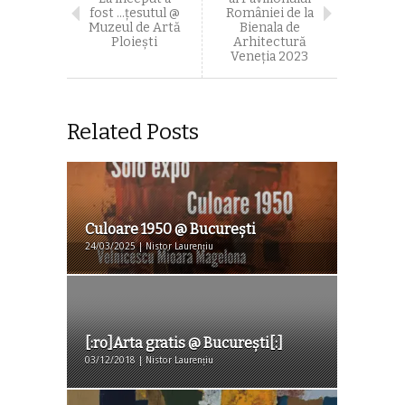
fost …țesutul @
României de la
Muzeul de Artă
Bienala de
Ploieşti
Arhitectură
Veneția 2023
Related Posts
Culoare 1950 @ Bucureşti
24/03/2025 | Nistor Laurențiu
[:ro]Arta gratis @ București[:]
03/12/2018 | Nistor Laurențiu