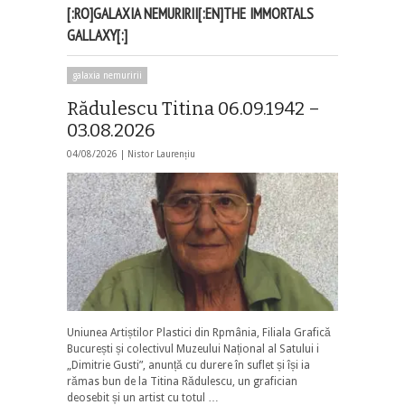
[:RO]GALAXIA NEMURIRII[:EN]THE IMMORTALS
GALLAXY[:]
galaxia nemuririi
Rădulescu Titina 06.09.1942 –
03.08.2026
04/08/2026 |
Nistor Laurențiu
Uniunea Artiștilor Plastici din Rpmânia, Filiala Grafică
București și colectivul Muzeului Național al Satului i
„Dimitrie Gusti”, anunță cu durere în suflet și își ia
rămas bun de la Titina Rădulescu, un grafician
deosebit și un artist cu totul …