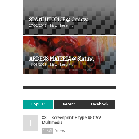
SPAȚII UTOPICE @ Craiova
27/02/2018 | Nistor Laurențiu
ARDENS MATERIA @ Slatina
16/08/2023 | Nistor Laurențiu
Popular
Recent
Facebook
XX ─ screenprint + type @ CAV
Multimedia
Views
14739