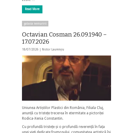
Read More
galaxia nemuririi
Octavian Cosman 26.09.1940 –
17.07.2026
18/07/2026 |
Nistor Laurențiu
Uniunea Artiștilor Plastici din România, Filiala Cluj,
anunță cu tristețe trecerea în etermitate a pictoriței
Rodica-Xenia Constantin.
Cu profundă tristețe și o profundă reverență în fața
unei vieți dedicate frumosului, comunitatea artistică își