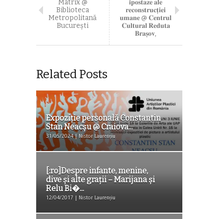
Matrix @
𝐢𝐩𝐨𝐬𝐭𝐚𝐳𝐞 𝐚𝐥𝐞
Biblioteca
𝐫𝐞𝐜𝐨𝐧𝐬𝐭𝐫𝐮𝐜𝐭̦𝐢𝐞𝐢
Metropolitană
𝐮𝐦𝐚𝐧𝐞 @ 𝐂𝐞𝐧𝐭𝐫𝐮𝐥
București
𝐂𝐮𝐥𝐭𝐮𝐫𝐚𝐥 𝐑𝐞𝐝𝐮𝐭𝐚
𝐁𝐫𝐚𝐬̦𝐨𝐯,
Related Posts
Expoziţie personală Constantin
Stan Neacşu @ Craiova...
31/05/2024 | Nistor Laurențiu
[:ro]Despre infante, menine,
dive și alte grații – Marijana și
Relu Bi�...
12/04/2017 | Nistor Laurențiu