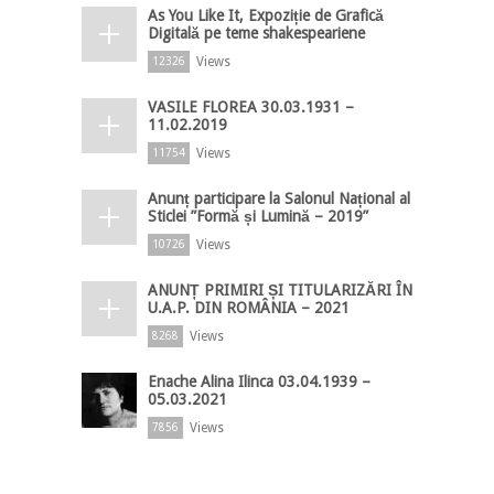
As You Like It, Expoziție de Grafică
Digitală pe teme shakespeariene
Views
12326
VASILE FLOREA 30.03.1931 –
11.02.2019
Views
11754
Anunț participare la Salonul Național al
Sticlei ”Formă și Lumină – 2019”
Views
10726
ANUNȚ PRIMIRI ȘI TITULARIZĂRI ÎN
U.A.P. DIN ROMÂNIA – 2021
Views
8268
Enache Alina Ilinca 03.04.1939 –
05.03.2021
Views
7856