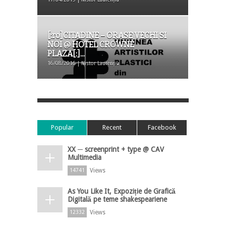
[:ro]CITADINE – ORASE VECHI SI
NOI @ HOTEL CROWNE
PLAZA[:]...
16/08/2016 | Nistor Laurențiu
Popular
Recent
Facebook
XX ─ screenprint + type @ CAV
Multimedia
Views
14741
As You Like It, Expoziție de Grafică
Digitală pe teme shakespeariene
Views
12332