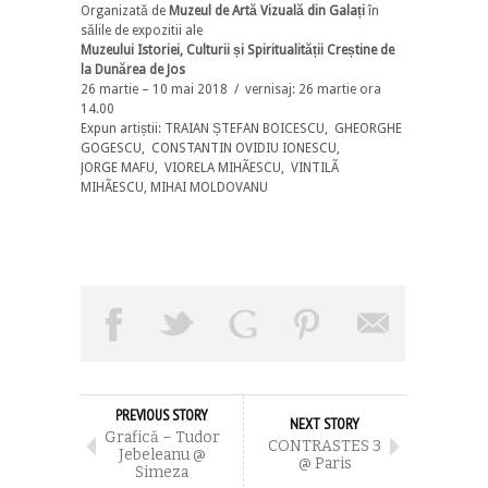
Organizată de
Muzeul de Artă Vizuală din Galați
în
sălile de expozitii ale
Muzeului Istoriei, Culturii și Spiritualității Creștine de
la Dunărea de Jos
26 martie – 10 mai 2018 / vernisaj: 26 martie ora
14.00
Expun artiștii: TRAIAN ȘTEFAN BOICESCU, GHEORGHE
GOGESCU, CONSTANTIN OVIDIU IONESCU,
JORGE MAFU, VIORELA MIHÃESCU, VINTILÃ
MIHÃESCU, MIHAI MOLDOVANU
PREVIOUS STORY
NEXT STORY
Grafică – Tudor
CONTRASTES 3
Jebeleanu @
@ Paris
Simeza