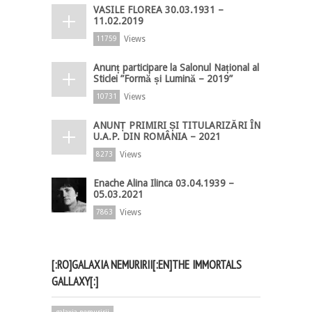
VASILE FLOREA 30.03.1931 –
11.02.2019
Views
11759
Anunț participare la Salonul Național al
Sticlei ”Formă și Lumină – 2019”
Views
10731
ANUNȚ PRIMIRI ȘI TITULARIZĂRI ÎN
U.A.P. DIN ROMÂNIA – 2021
Views
8273
Enache Alina Ilinca 03.04.1939 –
05.03.2021
Views
7863
[:RO]GALAXIA NEMURIRII[:EN]THE IMMORTALS
GALLAXY[:]