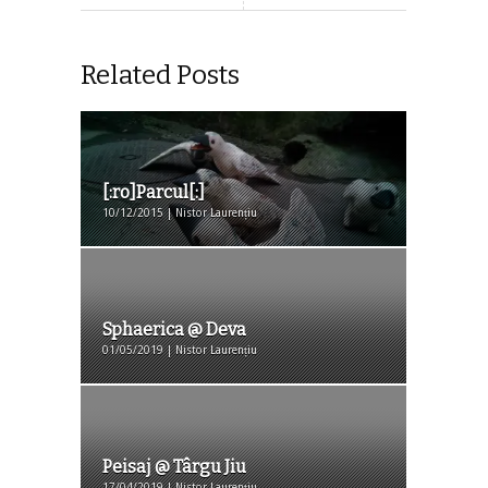
Related Posts
[:ro]Parcul[:]
10/12/2015 | Nistor Laurențiu
Sphaerica @ Deva
01/05/2019 | Nistor Laurențiu
Peisaj @ Târgu Jiu
17/04/2019 | Nistor Laurențiu