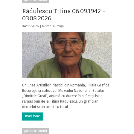
galaxia nemuririi
Rădulescu Titina 06.09.1942 –
03.08.2026
04/08/2026 |
Nistor Laurențiu
Uniunea Artiștilor Plastici din Rpmânia, Filiala Grafică
București și colectivul Muzeului Național al Satului i
„Dimitrie Gusti”, anunță cu durere în suflet și își ia
rămas bun de la Titina Rădulescu, un grafician
deosebit și un artist cu totul …
Read More
galaxia nemuririi