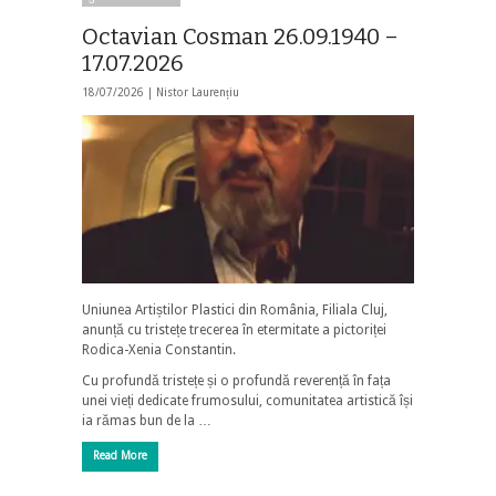
Octavian Cosman 26.09.1940 –
17.07.2026
18/07/2026 |
Nistor Laurențiu
Uniunea Artiștilor Plastici din România, Filiala Cluj,
anunță cu tristețe trecerea în etermitate a pictoriței
Rodica-Xenia Constantin.
Cu profundă tristețe și o profundă reverență în fața
unei vieți dedicate frumosului, comunitatea artistică își
ia rămas bun de la …
Read More