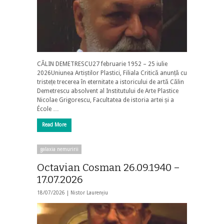
CĂLIN DEMETRESCU27 februarie 1952 – 25 iulie
2026Uniunea Artiștilor Plastici, Filiala Critică anunță cu
tristețe trecerea în eternitate a istoricului de artă Călin
Demetrescu absolvent al Institutului de Arte Plastice
Nicolae Grigorescu, Facultatea de istoria artei și a
École …
Read More
galaxia nemuririi
Octavian Cosman 26.09.1940 –
17.07.2026
18/07/2026 |
Nistor Laurențiu