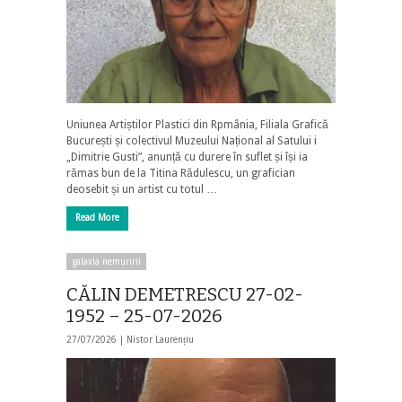
Uniunea Artiștilor Plastici din Rpmânia, Filiala Grafică
București și colectivul Muzeului Național al Satului i
„Dimitrie Gusti”, anunță cu durere în suflet și își ia
rămas bun de la Titina Rădulescu, un grafician
deosebit și un artist cu totul …
Read More
galaxia nemuririi
CĂLIN DEMETRESCU 27-02-
1952 – 25-07-2026
27/07/2026 |
Nistor Laurențiu