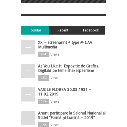
Popular
Recent
Facebook
XX ─ screenprint + type @ CAV
Multimedia
Views
14740
As You Like It, Expoziție de Grafică
Digitală pe teme shakespeariene
Views
12330
VASILE FLOREA 30.03.1931 –
11.02.2019
Views
11757
Anunț participare la Salonul Național al
Sticlei ”Formă și Lumină – 2019”
Views
10729