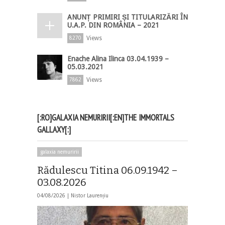
ANUNȚ PRIMIRI ȘI TITULARIZĂRI ÎN
U.A.P. DIN ROMÂNIA – 2021
Views
8270
Enache Alina Ilinca 03.04.1939 –
05.03.2021
Views
7862
[:RO]GALAXIA NEMURIRII[:EN]THE IMMORTALS
GALLAXY[:]
galaxia nemuririi
Rădulescu Titina 06.09.1942 –
03.08.2026
04/08/2026 |
Nistor Laurențiu