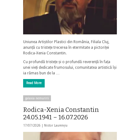
Uniunea Artiștilor Plastici din România, Filiala Cluj,
anunță cu tristețe trecerea în etermitate a pictoriței
Rodica-Xenia Constantin.
Cu profundă tristețe și o profundă reverență în fața
unei vieți dedicate frumosului, comunitatea artistică își
ia rămas bun de la …
Read More
galaxia nemuririi
Rodica-Xenia Constantin
24.05.1941 – 16.07.2026
17/07/2026 |
Nistor Laurențiu