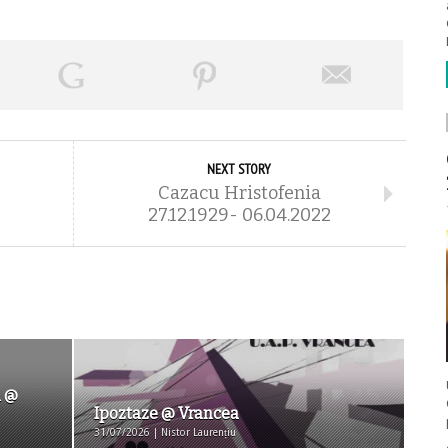
NEXT STORY
Cazacu Hristofenia
27.12.1929- 06.04.2022
ă @
Ipoztaze @ Vrancea
31/07/2026 | Nistor Laurențiu