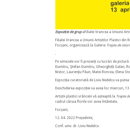
Expoziție de grup
aFilialei Vrancea a Uniunii Art
Filialei Vrancea a Uniunii Artiștilor Plastici di
Focșani, organizează la Galeria
Trepte de istori
.
Pe simezele vor fi prezenți cu lucrări de pictur
Dumitru, Ştefan Dumitru, Gheorghiță Galan, Ro
Nistor, Laurenţiu Păun, Matei Roncea, Elena St
Expoziția curatoriată de Liviu Nedelcu va putea f
Deschiderea expoziției va avea loc miercuri, 13 
Artiștii plastici vrânceni vă așteaptă la
Trepte de
cadrul căruia florile vor avea întâietate.
Focșani,
12. 04. 2022 Președinte,
Conf. univ. dr. Liviu Nedelcu