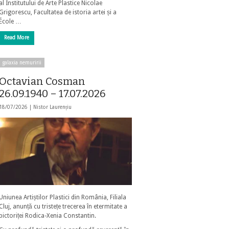
al Institutului de Arte Plastice Nicolae
Grigorescu, Facultatea de istoria artei și a
École …
Read More
galaxia nemuririi
Octavian Cosman
26.09.1940 – 17.07.2026
18/07/2026 |
Nistor Laurențiu
Uniunea Artiștilor Plastici din România, Filiala
Cluj, anunță cu tristețe trecerea în etermitate a
pictoriței Rodica-Xenia Constantin.