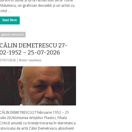
durere în suflet și își ia rămas bun de la Titina
Rădulescu, un grafician deosebit și un artist cu
totul …
Read More
galaxia nemuririi
CĂLIN DEMETRESCU 27-
02-1952 – 25-07-2026
27/07/2026 |
Nistor Laurențiu
CĂLIN DEMETRESCU27 februarie 1952 – 25
iulie 2026Uniunea Artiștilor Plastici, Filiala
Critică anunță cu tristețe trecerea în eternitate a
istoricului de artă Călin Demetrescu absolvent