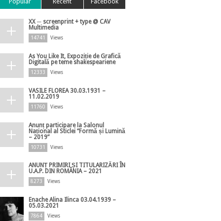
Popular
Recent
Facebook
XX ─ screenprint + type @ CAV
Multimedia
14741
Views
As You Like It, Expoziție de Grafică
Digitală pe teme shakespeariene
12333
Views
VASILE FLOREA 30.03.1931 –
11.02.2019
11760
Views
Anunț participare la Salonul
Național al Sticlei ”Formă și Lumină
– 2019”
10731
Views
ANUNȚ PRIMIRI ȘI TITULARIZĂRI ÎN
U.A.P. DIN ROMÂNIA – 2021
8273
Views
Enache Alina Ilinca 03.04.1939 –
05.03.2021
7864
Views