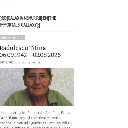
[:RO]GALAXIA NEMURIRII[:EN]THE
IMMORTALS GALLAXY[:]
galaxia nemuririi
Rădulescu Titina
06.09.1942 – 03.08.2026
04/08/2026 |
Nistor Laurențiu
Uniunea Artiștilor Plastici din Rpmânia, Filiala
Grafică București și colectivul Muzeului
Național al Satului i „Dimitrie Gusti”, anunță cu