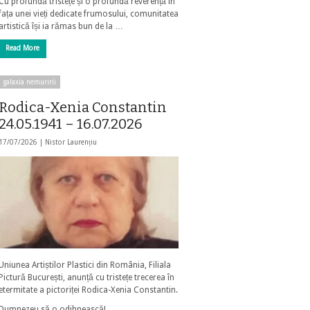
Cu profundă tristețe și o profundă reverență în
fața unei vieți dedicate frumosului, comunitatea
artistică își ia rămas bun de la …
Read More
galaxia nemuririi
Rodica-Xenia Constantin
24.05.1941 – 16.07.2026
17/07/2026 |
Nistor Laurențiu
Uniunea Artiștilor Plastici din România, Filiala
Pictură București, anunță cu tristețe trecerea în
etermitate a pictoriței Rodica-Xenia Constantin.
Dumnezeu să o odihnească!