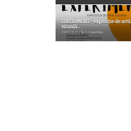
EXPERIMENT – expoziție de artă
vizuală...
13/08/2024 | Nistor Laurențiu