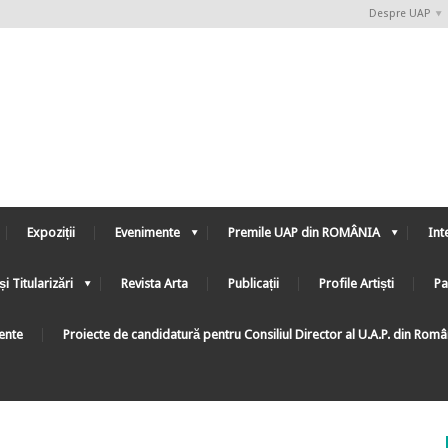
Despre UAP
Expoziții
Evenimente
Premile UAP din ROMÂNIA
Int
și Titularizări
Revista Arta
Publicații
Profile Artiști
Pa
ente
Proiecte de candidatură pentru Consiliul Director al U.A.P. din Rom