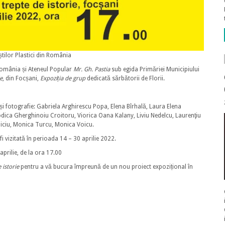
iștilor Plastici din România
n România și Ateneul Popular
Mr. Gh. Pastia
sub egida Primăriei Municipiului
e
, din Focșani,
Expoziția de grup
dedicată sărbătorii de Florii.
ă și fotografie: Gabriela Arghirescu Popa, Elena Bîrhală, Laura Elena
dica Gherghinoiu Croitoru, Viorica Oana Kalany, Liviu Nedelcu, Laurenţiu
oiciu, Monica Turcu, Monica Voicu.
i vizitată în perioada 14 – 30 aprilie 2022.
aprilie, de la ora 17.00
 istorie
pentru a vă bucura împreună de un nou proiect expozițional în