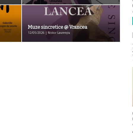
Muze sincretice @ Vrancea
12/05/2026 | Nistor Laurențiu