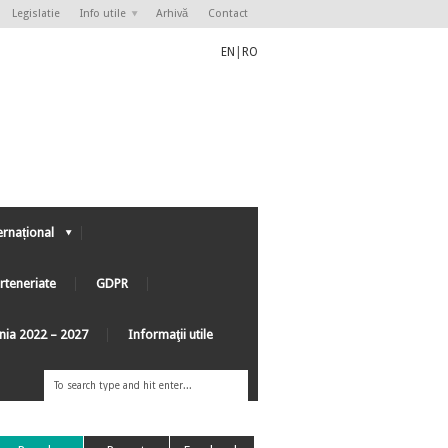
Legislatie
Info utile
Arhivă
Contact
EN
|
RO
ernațional
rteneriate
GDPR
ânia 2022 – 2027
Informaţii utile