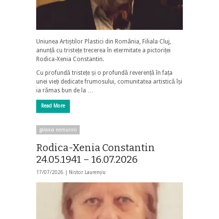
Uniunea Artiștilor Plastici din România, Filiala Cluj,
anunță cu tristețe trecerea în etermitate a pictoriței
Rodica-Xenia Constantin.
Cu profundă tristețe și o profundă reverență în fața
unei vieți dedicate frumosului, comunitatea artistică își
ia rămas bun de la …
Read More
galaxia nemuririi
Rodica-Xenia Constantin
24.05.1941 – 16.07.2026
17/07/2026 |
Nistor Laurențiu