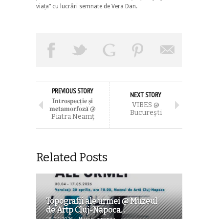
viața” cu lucrări semnate de Vera Dan.
PREVIOUS STORY
NEXT STORY
𝐈𝐧𝐭𝐫𝐨𝐬𝐩𝐞𝐜𝐭̦𝐢𝐞 𝐬̦𝐢
VIBES @
𝐦𝐞𝐭𝐚𝐦𝐨𝐫𝐟𝐨𝐳𝐚̆ @
Bucureşti
Piatra Neamţ
Related Posts
Topografii ale urmei @ Muzeul
de Artp Cluj-Napoca...