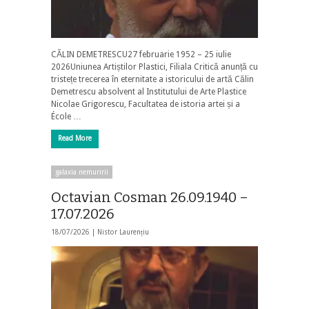
CĂLIN DEMETRESCU27 februarie 1952 – 25 iulie
2026Uniunea Artiștilor Plastici, Filiala Critică anunță cu
tristețe trecerea în eternitate a istoricului de artă Călin
Demetrescu absolvent al Institutului de Arte Plastice
Nicolae Grigorescu, Facultatea de istoria artei și a
École …
Read More
galaxia nemuririi
Octavian Cosman 26.09.1940 –
17.07.2026
18/07/2026 |
Nistor Laurențiu