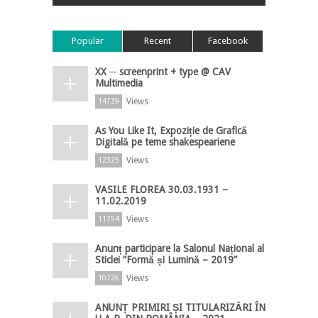
Popular
Recent
Facebook
XX ─ screenprint + type @ CAV
Multimedia
Views
14739
As You Like It, Expoziție de Grafică
Digitală pe teme shakespeariene
Views
12325
VASILE FLOREA 30.03.1931 –
11.02.2019
Views
11754
Anunț participare la Salonul Național al
Sticlei ”Formă și Lumină – 2019”
Views
10726
ANUNȚ PRIMIRI ȘI TITULARIZĂRI ÎN