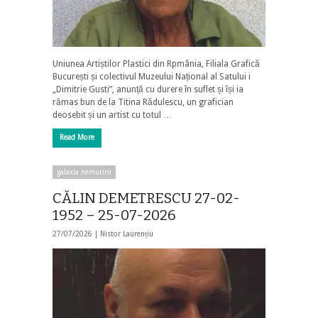
Uniunea Artiștilor Plastici din Rpmânia, Filiala Grafică
București și colectivul Muzeului Național al Satului i
„Dimitrie Gusti”, anunță cu durere în suflet și își ia
rămas bun de la Titina Rădulescu, un grafician
deosebit și un artist cu totul …
Read More
galaxia nemuririi
CĂLIN DEMETRESCU 27-02-
1952 – 25-07-2026
27/07/2026 |
Nistor Laurențiu