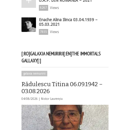
U.A.P. DIN ROMÂNIA – 2021
Views
8267
Enache Alina Ilinca 03.04.1939 –
05.03.2021
Views
7855
[:RO]GALAXIA NEMURIRII[:EN]THE IMMORTALS
GALLAXY[:]
galaxia nemuririi
Rădulescu Titina 06.09.1942 –
03.08.2026
04/08/2026 |
Nistor Laurențiu