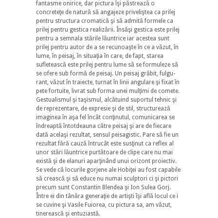
fantasme onirice, dar pictura îşi păstrează o
concreteţe de natură să angajeze priveliştea ca prilej
pentru structura cromatică şi să admită formele ca
prilej pentru gestica realizării. Însăşi gestica este prilej
pentru a semnala stările lăuntrice iar acestea sunt
prilej pentru autor de a se re­cunoaşte în ce a văzut, în
lume, în peisaj, în situaţia în care, de fapt, starea
sufletească este prilej pentru lume să se formuleze să
se ofere sub formă de peisaj. Un peisaj grăbit, fulgu­
rant, văzut în traiecte, turnat în linii angulare şi fixat în
pete fortuite, livrat sub forma unei mulţimi de comete.
Gestualismul şi taşismul, alcătuind suportul tehnic şi
de reprezentare, de expresie şi de stil, structurează
imaginea în aşa fel încât conţinutul, comunicarea se
îndreaptă întot­deauna către peisaj şi are de fiecare
dată acelaşi rezultat, sensul peisagistic. Pare să fie un
rezultat fără cauză întrucât este susţinut ca reflex al
unor stări lăuntrice purtătoare de clipe care nu mai
există şi de elanuri aparţinând unui orizont proiectiv.
Se vede că locurile gorjene ale Hobiţei au fost capabile
să crească şi să educe nu numai sculptori ci şi pictori
precum sunt Constantin Blendea şi Ion Sulea Gorj.
Între ei din tânăra generaţie de artişti îşi află locul ce i
se cuvine şi Vasile Fuiorea, cu pictura sa, am văzut,
tinerească şi entuziastă.