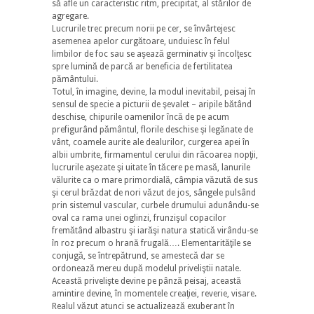
să afle un caracteristic ritm, precipitat, al stărilor de
agregare.
Lucrurile trec precum norii pe cer, se învârtejesc
asemenea apelor curgătoare, undu­iesc în felul
limbilor de foc sau se aşează germinativ şi încolţesc
spre lumină de parcă ar beneficia de fertilitatea
pământului.
Totul, în imagine, devine, la modul inevitabil, peisaj în
sensul de specie a picturii de şevalet – aripile bătând
deschise, chipurile oamenilor încă de pe acum
prefigurând pământul, florile deschise şi legănate de
vânt, coamele aurite ale dealurilor, curgerea apei în
albii umbrite, firmamentul cerului din răcoarea nopţii,
lucrurile aşezate şi uitate în tăcere pe masă, lanurile
vălurite ca o mare primordială, câmpia văzută de sus
şi cerul brăzdat de nori văzut de jos, sângele pulsând
prin sistemul vascular, curbele drumului adunându-se
oval ca rama unei oglinzi, frunzişul copacilor
fremătând albastru şi iarăşi natura statică virându-se
în roz precum o hrană frugală…. Elementarităţile se
conjugă, se întrepătrund, se amestecă dar se
ordonează mereu după modelul priveliştii natale.
Această privelişte devine pe pânză peisaj, această
amintire devine, în momentele creaţiei, reverie, visare.
Realul văzut atunci se actualizează exuberant în