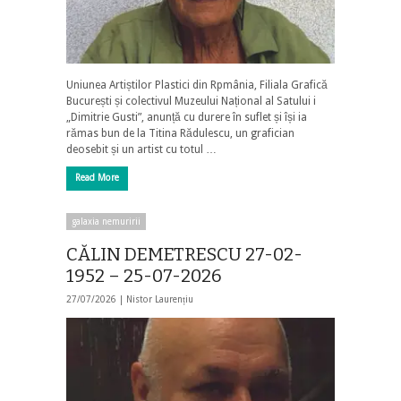
Uniunea Artiștilor Plastici din Rpmânia, Filiala Grafică
București și colectivul Muzeului Național al Satului i
„Dimitrie Gusti”, anunță cu durere în suflet și își ia
rămas bun de la Titina Rădulescu, un grafician
deosebit și un artist cu totul …
Read More
galaxia nemuririi
CĂLIN DEMETRESCU 27-02-
1952 – 25-07-2026
27/07/2026 |
Nistor Laurențiu