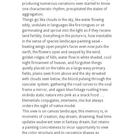
producing numerous variations seen started to know
one characteristic rhythm, precipitated the states of
aggregation.
Things go like clouds in the sky, like water flowing
eddy, undulate in languages ​​like fire tongues or sit
germinating and sprout into the light as if they receive
land fertility. Everything in the picture is, how inevitable
in the sense of species landscape painting easel –
beating wings open people’s faces even now puts the
earth, the flowers open and swayed by the wind,
golden ridges of hills, water flow in white shaded, cool
night firmament of heaven, and forgotten things
quietly placed on the table as a large wavy primary
fields, plains seen from above and the sky streaked
with clouds seen below, the blood pulsing through the
vascular system, gathering the road curves to the oval
frame a mirror, and again blue foliage rustling trees
virându static nature into pink as a snack food ….
Elementals conjugates, intertwine, mix but always
orders the sight of native model.
This view is on canvas landscape, this memory is, in
moments of creation, day-dream, dreaming. Real time
updates exuberant seen in fantasy dream, but retains
a painting concreteness to incur opportunity to view
the color structure and to recognize shapes as