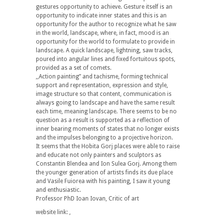
gestures opportunity to achieve. Gesture itself is an
opportunity to indicate inner states and this is an
opportunity for the author to recognize what he saw
in the world, landscape, where, in fact, mood is an
opportunity for the world to formulate to provide in
landscape. A quick landscape, lightning, saw tracks,
poured into angular lines and fixed fortuitous spots,
provided as a set of comets.
,,Action painting” and tachisme, forming technical
support and representation, expression and style,
image structure so that content, communication is
always going to landscape and have the same result
each time, meaning landscape. There seems to be no
question as a result is supported as a reflection of
inner bearing moments of states that no longer exists
and the impulses belonging to a projective horizon.
It seems that the Hobita Gorj places were able to raise
and educate not only painters and sculptors as
Constantin Blendea and Ion Sulea Gorj. Among them
the younger generation of artists finds its due place
and Vasile Fuiorea with his painting, I saw it young
and enthusiastic.
Professor PhD Ioan Iovan, Critic of art
website link: ,