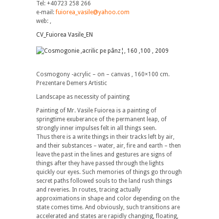
Tel: +40723 258 266
e-mail:
fuiorea_vasile@yahoo.com
web: ,
CV_Fuiorea Vasile_EN
Cosmogony -acrylic – on – canvas , 160×100 cm.
Prezentare Demers Artistic
Landscape as necessity of painting
Painting of Mr. Vasile Fuiorea is a painting of
springtime exuberance of the permanent leap, of
strongly inner impulses felt in all things seen.
Thus there is a write things in their tracks left by air,
and their substances – water, air, fire and earth – then
leave the past in the lines and gestures are signs of
things after they have passed through the lights
quickly our eyes. Such memories of things go through
secret paths followed souls to the land rush things
and reveries. In routes, tracing actually
approximations in shape and color depending on the
state comes time. And obviously, such transitions are
accelerated and states are rapidly changing, floating,