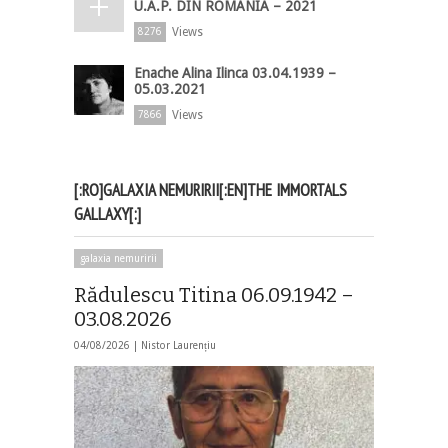
U.A.P. DIN ROMÂNIA – 2021
Views
8276
Enache Alina Ilinca 03.04.1939 –
05.03.2021
Views
7866
[:RO]GALAXIA NEMURIRII[:EN]THE IMMORTALS
GALLAXY[:]
galaxia nemuririi
Rădulescu Titina 06.09.1942 –
03.08.2026
04/08/2026 |
Nistor Laurențiu