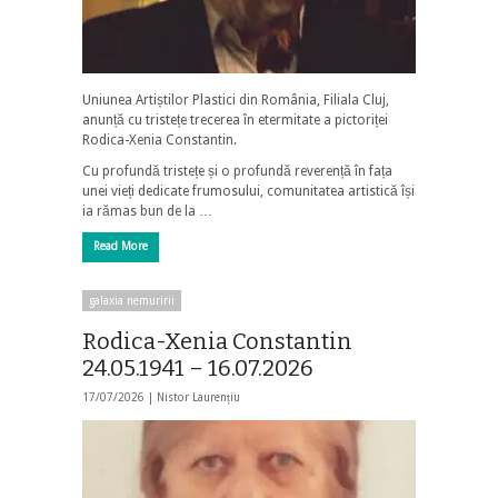
Uniunea Artiștilor Plastici din România, Filiala Cluj,
anunță cu tristețe trecerea în etermitate a pictoriței
Rodica-Xenia Constantin.
Cu profundă tristețe și o profundă reverență în fața
unei vieți dedicate frumosului, comunitatea artistică își
ia rămas bun de la …
Read More
galaxia nemuririi
Rodica-Xenia Constantin
24.05.1941 – 16.07.2026
17/07/2026 |
Nistor Laurențiu