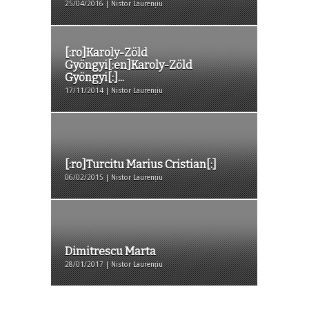
25/04/2016 | Nistor Laurențiu
[:ro]Karoly-Zöld
Gyöngyi[:en]Karoly-Zöld
Gyöngyi[:]...
17/11/2014 | Nistor Laurențiu
[:ro]Turcitu Marius Cristian[:]
06/02/2015 | Nistor Laurențiu
Dimitrescu Marta
28/01/2017 | Nistor Laurențiu