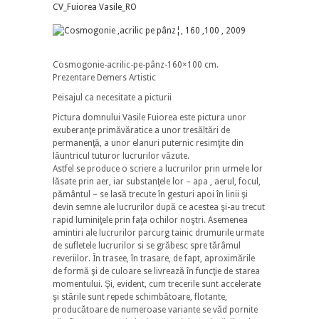
CV_Fuiorea Vasile_RO
Cosmogonie-acrilic-pe-pânz-160×100 cm.
Prezentare Demers Artistic
Peisajul ca necesitate a picturii
Pictura domnului Vasile Fuiorea este pictura unor
exuberanţe primăvăratice a unor tresăltări de
permanenţă, a unor elanuri puternic resimţite din
lăuntricul tuturor lucrurilor văzute.
Astfel se produce o scriere a lucrurilor prin urmele lor
lăsate prin aer, iar substanţele lor – apa , aerul, focul,
pământul – se lasă trecute în gesturi apoi în linii şi
devin semne ale lucrurilor după ce acestea şi-au trecut
rapid luminiţele prin faţa ochilor noştri. Asemenea
amintiri ale lucrurilor parcurg tainic drumurile urmate
de sufletele lucrurilor si se grăbesc spre tărâmul
reveriilor. În trasee, în trasare, de fapt, aproxi­mările
de formă şi de culoare se livrează în funcţie de starea
momentului. Şi, evident, cum trecerile sunt accelerate
şi stările sunt repede schimbătoare, flotante,
producătoare de nume­roase variante se văd pornite