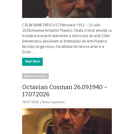
CĂLIN DEMETRESCU27 februarie 1952 – 25 iulie
2026Uniunea Artiștilor Plastici, Filiala Critică anunță cu
tristețe trecerea în eternitate a istoricului de artă Călin
Demetrescu absolvent al Institutului de Arte Plastice
Nicolae Grigorescu, Facultatea de istoria artei și a
École …
Read More
galaxia nemuririi
Octavian Cosman 26.09.1940 –
17.07.2026
18/07/2026 |
Nistor Laurențiu