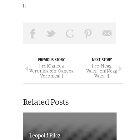
[:]
PREVIOUS STORY
NEXT STORY
[:ro]Oancea
[:ro]Neag
Veronica[:en]Oancea
Valer[:en]Neag
Veronica[:]
Valer[:]
Related Posts
Leopold Filcz