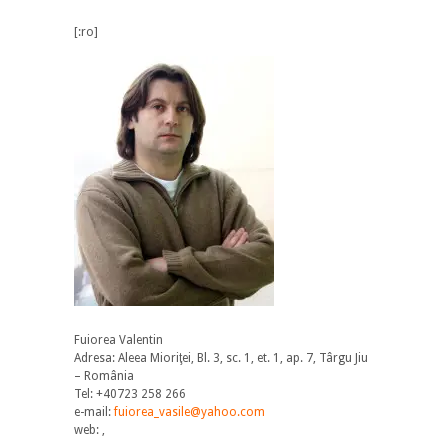
[:ro]
Fuiorea Valentin
Adresa: Aleea Mioriţei, Bl. 3, sc. 1, et. 1, ap. 7, Târgu Jiu
– România
Tel: +40723 258 266
e-mail:
fuiorea_vasile@yahoo.com
web: ,