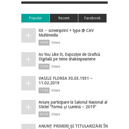
Popular
Recent
Facebook
XX ─ screenprint + type @ CAV
Multimedia
Views
14743
As You Like It, Expoziție de Grafică
Digitală pe teme shakespeariene
Views
12334
VASILE FLOREA 30.03.1931 –
11.02.2019
Views
11762
Anunț participare la Salonul Național al
Sticlei ”Formă și Lumină – 2019”
Views
10732
ANUNȚ PRIMIRI ȘI TITULARIZĂRI ÎN