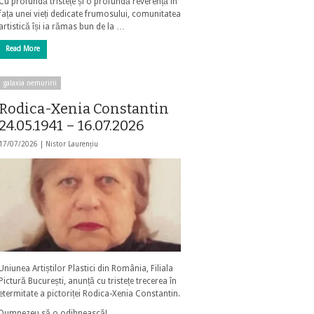
Cu profundă tristețe și o profundă reverență în
fața unei vieți dedicate frumosului, comunitatea
artistică își ia rămas bun de la …
Read More
galaxia nemuririi
Rodica-Xenia Constantin
24.05.1941 – 16.07.2026
17/07/2026 |
Nistor Laurențiu
Uniunea Artiștilor Plastici din România, Filiala
Pictură București, anunță cu tristețe trecerea în
etermitate a pictoriței Rodica-Xenia Constantin.
Dumnezeu să o odihnească!