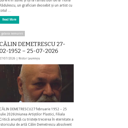
durere în suflet și își ia rămas bun de la Titina
Rădulescu, un grafician deosebit și un artist cu
totul …
Read More
galaxia nemuririi
CĂLIN DEMETRESCU 27-
02-1952 – 25-07-2026
27/07/2026 |
Nistor Laurențiu
CĂLIN DEMETRESCU27 februarie 1952 – 25
iulie 2026Uniunea Artiștilor Plastici, Filiala
Critică anunță cu tristețe trecerea în eternitate a
istoricului de artă Călin Demetrescu absolvent