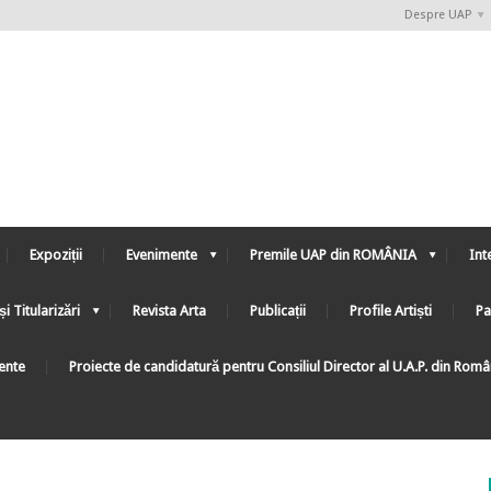
Despre UAP
Expoziții
Evenimente
Premile UAP din ROMÂNIA
Int
și Titularizări
Revista Arta
Publicații
Profile Artiști
Pa
ente
Proiecte de candidatură pentru Consiliul Director al U.A.P. din Rom