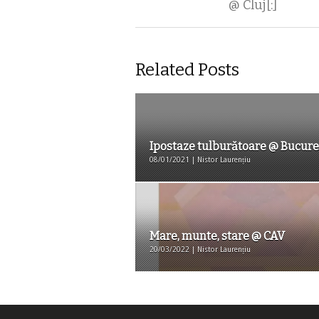
@ Cluj[:]
Related Posts
Ipostaze tulburătoare @ Bucure
08/01/2021 | Nistor Laurențiu
Mare, munte, stare @ CAV
20/03/2022 | Nistor Laurențiu