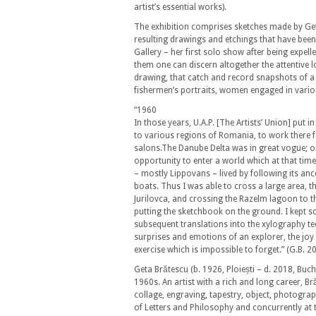
artist’s essential works).
The exhibition comprises sketches made by Get
resulting drawings and etchings that have been
Gallery – her first solo show after being expelle
them one can discern altogether the attentive lo
drawing, that catch and record snapshots of a 
fishermen’s portraits, women engaged in variou
“1960
In those years, U.A.P. [The Artists’ Union] put 
to various regions of Romania, to work there for
salons.The Danube Delta was in great vogue; one
opportunity to enter a world which at that time
– mostly Lippovans – lived by following its ances
boats. Thus I was able to cross a large area, t
Jurilovca, and crossing the Razelm lagoon to t
putting the sketchbook on the ground. I kept s
subsequent translations into the xylography te
surprises and emotions of an explorer, the jo
exercise which is impossible to forget.” (G.B. 2
Geta Brătescu (b. 1926, Ploiești – d. 2018, Bu
1960s. An artist with a rich and long career,
collage, engraving, tapestry, object, photograp
of Letters and Philosophy and concurrently at 