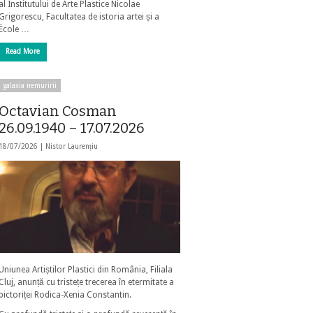
al Institutului de Arte Plastice Nicolae
Grigorescu, Facultatea de istoria artei și a
École …
Read More
galaxia nemuririi
Octavian Cosman
26.09.1940 – 17.07.2026
18/07/2026 |
Nistor Laurențiu
Uniunea Artiștilor Plastici din România, Filiala
Cluj, anunță cu tristețe trecerea în etermitate a
pictoriței Rodica-Xenia Constantin.