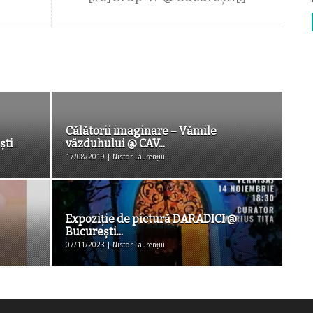
Călătorii imaginare – Vămile
ști
văzduhului @ CAV...
17/08/2019 | Nistor Laurențiu
Expoziţie de pictură DARADICI @
Bucureşti...
07/11/2023 | Nistor Laurențiu