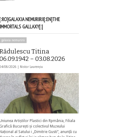
[:RO]GALAXIA NEMURIRII[:EN]THE
IMMORTALS GALLAXY[:]
galaxia nemuririi
Rădulescu Titina
06.09.1942 – 03.08.2026
04/08/2026 |
Nistor Laurențiu
Uniunea Artiștilor Plastici din Rpmânia, Filiala
Grafică București și colectivul Muzeului
Național al Satului i „Dimitrie Gusti”, anunță cu