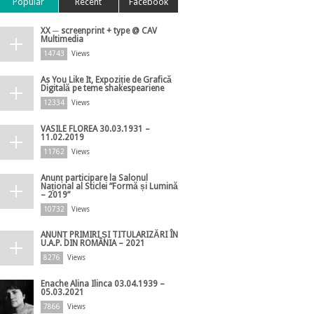
Popular
Recent
Facebook
XX ─ screenprint + type @ CAV
Multimedia
14743
Views
As You Like It, Expoziție de Grafică
Digitală pe teme shakespeariene
12334
Views
VASILE FLOREA 30.03.1931 –
11.02.2019
11762
Views
Anunț participare la Salonul
Național al Sticlei ”Formă și Lumină
– 2019”
10732
Views
ANUNȚ PRIMIRI ȘI TITULARIZĂRI ÎN
U.A.P. DIN ROMÂNIA – 2021
8276
Views
Enache Alina Ilinca 03.04.1939 –
05.03.2021
7866
Views