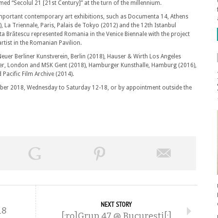
ed “Secolul 21 [21st Century]” at the turn of the millennium.
important contemporary art exhibitions, such as Documenta 14, Athens
), La Triennale, Paris, Palais de Tokyo (2012) and the 12th Istanbul
eta Brătescu represented Romania in the Venice Biennale with the project
rtist in the Romanian Pavilion.
uer Berliner Kunstverein, Berlin (2018), Hauser & Wirth Los Angeles
er, London and MSK Gent (2018), Hamburger Kunsthalle, Hamburg (2016),
Pacific Film Archive (2014).
cember 2018, Wednesday to Saturday 12-18, or by appointment outside the
NEXT STORY
18
[:ro]Grup 47 @ București[:]