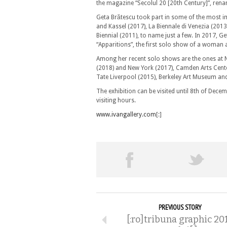
the magazine “Secolul 20 [20th Century]”, renam
Geta Brătescu took part in some of the most 
and Kassel (2017), La Biennale di Venezia (2013
Biennial (2011), to name just a few. In 2017, G
“Apparitions”, the first solo show of a woman a
Among her recent solo shows are the ones at Ne
(2018) and New York (2017), Camden Arts Cent
Tate Liverpool (2015), Berkeley Art Museum and 
The exhibition can be visited until 8th of De
visiting hours.
www.ivangallery.com
[:]
PREVIOUS STORY
[:ro]tribuna graphic 20