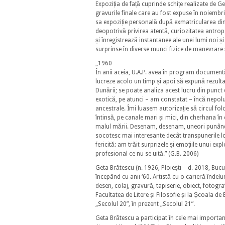
Expoziția de față cuprinde schițe realizate de Get
gravurile finale care au fost expuse în noiembr
sa expoziție personală după exmatricularea din 
deopotrivă privirea atentă, curiozitatea antro
și înregistrează instantanee ale unei lumi noi ș
surprinse în diverse munci fizice de manevrare și
„1960
În anii aceia, U.A.P. avea în program documentăril
lucreze acolo un timp și apoi să expună rezultat
Dunării; se poate analiza acest lucru din punct 
exotică, pe atunci – am constatat – încă nepolu
ancestrale. Îmi luasem autorizație să circul fo
întinsă, pe canale mari și mici, din cherhana în
malul mării. Desenam, desenam, uneori punând b
socotesc mai interesante decât transpunerile lor
fericită: am trăit surprizele și emoțiile unui ex
profesional ce nu se uită.” (G.B. 2006)
Geta Brătescu (n. 1926, Ploiești – d. 2018, Buc
începând cu anii ‘60. Artistă cu o carieră înde
desen, colaj, gravură, tapiserie, obiect, fotogr
Facultatea de Litere și Filosofie și la Școala de 
„Secolul 20”, în prezent „Secolul 21”.
Geta Brătescu a participat în cele mai import