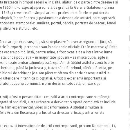
a Brătescu în timpul șederii ei în Deltă, alături de o parte dintre desenele și
ie 1960 într-o expoziție personală de grafică la Galeria Galateea – prima
1949 și revenirea în câmpul artistic profesionist. În ele se pot decela
pologică, îndemânarea și pasiunea de a desena ale artistei, care captează
i totodată atemporale: Dunărea, portul, bărcile, portrete de pescari, femei
 stivuire a stufului, etc.
e: artiștii erau susținuți să se deplaseze în diverse regiuni ale țării, să
ele în expoziții personale sau în saloanele oficiale. Era în mare vogă Delta
de vedere politic. Însă, pentru mine, a fost ocazia de a intra într-o lume
ată, unde populația – în majoritate lipoveni – se mișca după legile ei
losind toate ambarcațiunile pescărești. Am străbătut astfel o zonă foarte
 cherhana, până la Jurilovca și, traversând Razelmul, până la Portița, pe
locul de schițe pe jos. Am păstrat câteva din acele desene; astăzi le
 ulterioare în tehnica xilografiei. A fost o experiență importantă și
plorator, bucuria comunicării prin desen și, totodată, un exercițiu
urești) a fost o personalitate centrală a artei contemporane românești
lungată și prolifică, Geta Brătescu a dezvoltat o operă complexă ce include
afie, film experimental, video și performance. A studiat simultan la
Belle Arte din București și a lucrat ca director artistic pentru revista
ante expoziții internaționale de artă contemporană, precum Documenta 14,