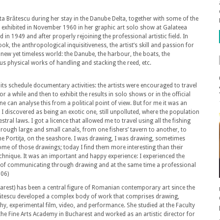
a Brătescu during her stay in the Danube Delta, together with some of the
 exhibited in November 1960 in her graphic art solo show at Galateea
d in 1949 and after properly rejoining the professional artistic field. In
ok, the anthropological inquisitiveness, the artist’s skill and passion for
new yet timeless world: the Danube, the harbour, the boats, the
s physical works of handling and stacking the reed, etc.
in its schedule documentary activities: the artists were encouraged to travel
 a while and then to exhibit the results in solo shows or in the official
 can analyse this from a political point of view. But for me it was an
 I discovered as being an exotic one, still unpolluted, where the population
tral laws. I got a licence that allowed me to travel using all the fishing
hrough large and small canals, from one fishers’ tavern to another, to
he Portiţa, on the seashore. I was drawing, I was drawing, sometimes
ome of those drawings; today I find them more interesting than their
chnique. It was an important and happy experience: I experienced the
y of communicating through drawing and at the same time a professional
006)
charest) has been a central figure of Romanian contemporary art since the
 Brătescu developed a complex body of work that comprises drawing,
hy, experimental film, video, and performance. She studied at the Faculty
the Fine Arts Academy in Bucharest and worked as an artistic director for