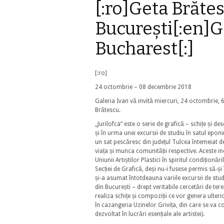
[:ro]Geta Brătes
București[:en]G
Bucharest[:]
[:ro]
24 octombrie – 08 decembrie 2018
Galeria Ivan vă invită miercuri, 24 octombrie, 6-
Brătescu.
„Jurilofca” este o serie de grafică – schițe și de
și în urma unei excursii de studiu în satul epon
un sat pescăresc din județul Tulcea întemeiat 
viața și munca comunității respective. Aceste inc
Uniunii Artiștilor Plastici în spiritul condiționă
Secției de Grafică, deși nu-i fusese permis să-și 
și-a asumat întotdeauna variile excursii de stud
din București – drept veritabile cercetări de ter
realiza schițe și compoziții ce vor genera ulteri
în cazangeria Uzinelor Grivița, din care se va c
dezvoltat în lucrări esențiale ale artistei).