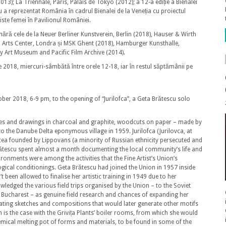
013); La Triennale, Paris, Palais de Tokyo (2012); a 12-a ediție a Bienalei
u a reprezentat România în cadrul Bienalei de la Veneția cu proiectul
tiste femei în Pavilionul României.
mără cele de la Neuer Berliner Kunstverein, Berlin (2018), Hauser & Wirth
 Arts Center, Londra și MSK Ghent (2018), Hamburger Kunsthalle,
y Art Museum and Pacific Film Archive (2014).
e 2018, miercuri-sâmbătă între orele 12-18, iar în restul săptămânii pe
ber 2018, 6-9 pm, to the opening of “Jurilofca”, a Geta Brătescu solo
tches and drawings in charcoal and graphite, woodcuts on paper – made by
to the Danube Delta eponymous village in 1959. Jurilofca (Jurilovca, at
Tulcea founded by Lippovans (a minority of Russian ethnicity persecuted and
ătescu spent almost a month documenting the local community’s life and
ronments were among the activities that the Fine Artist’s Union’s
gical conditionings. Geta Brătescu had joined the Union in 1957 inside
 been allowed to finalise her artistic training in 1949 due to her
ledged the various field trips organised by the Union – to the Soviet
in Bucharest – as genuine field research and chances of expanding her
eating sketches and compositions that would later generate other motifs
ch is the case with the Grivița Plants’ boiler rooms, from which she would
hemical melting pot of forms and materials, to be found in some of the