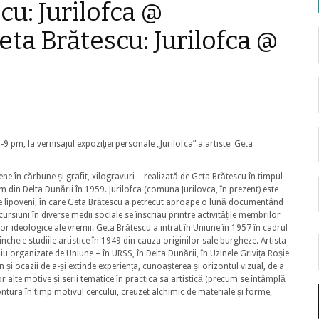
cu: Jurilofca @
eta Brătescu: Jurilofca @
9 pm, la vernisajul expoziției personale „Jurilofca” a artistei Geta
sene în cărbune și grafit, xilogravuri – realizată de Geta Brătescu în timpul
im din Delta Dunării în 1959. Jurilofca (comuna Jurilovca, în prezent) este
de lipoveni, în care Geta Brătescu a petrecut aproape o lună documentând
ursiuni în diverse medii sociale se înscriau printre activitățile membrilor
rilor ideologice ale vremii. Geta Brătescu a intrat în Uniune în 1957 în cadrul
încheie studiile artistice în 1949 din cauza originilor sale burgheze. Artista
iu organizate de Uniune – în URSS, în Delta Dunării, în Uzinele Grivița Roșie
en și ocazii de a-și extinde experiența, cunoașterea și orizontul vizual, de a
or alte motive și serii tematice în practica sa artistică (precum se întâmplă
ontura în timp motivul cercului, creuzet alchimic de materiale și forme,