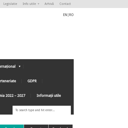
Legislatie
Info utile
Arhivă
Contact
EN
|
RO
ernațional
rteneriate
GDPR
ânia 2022 – 2027
Informaţii utile