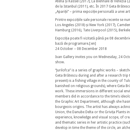
Atena și Kassel (2017), La Biennale di Venezia (2
de la Istanbul (2011), etc. În 2017 Geta Brătesc
„Apariții” – prima expoziție personală a unei ar
Printre expozițiile sale personale recente se nu
Los Angeles (2018) și New York (2017), Camden
Hamburg (2016), Tate Liverpool (2015), Berkele
Expoziția poate fi vizitată până pe 08 decembri
bază de programare.[:en]
24 October – 08 December 2018
Ivan Gallery invites you on Wednesday, 24 Octo
show.
“Jurilofca” is a series of graphic works – ske
Geta Brătescu during and after a research trip 
present) is a fishing village in the county of 
banished on religious grounds), where Geta Br
work. These immersions in different social envi
members did in accordance to the time’s ideolo
the Graphic Art Department, although she hasn’t
bourgeois origins. The artist has always acknow
Union, the Danube Delta or the Grivița Plants 
experience, knowledge and visual scope, of cr
and thematic series in her artistic practice (su
develop in time the theme of the circle, an alc