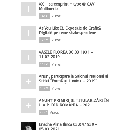
XX ─ screenprint + type @ CAV
Multimedia
Views
14739
As You Like It, Expoziție de Grafică
Digitală pe teme shakespeariene
Views
12325
VASILE FLOREA 30.03.1931 –
11.02.2019
Views
11752
Anunț participare la Salonul Național al
Sticlei ”Formă și Lumină – 2019”
Views
10726
ANUNȚ PRIMIRI ȘI TITULARIZĂRI ÎN
U.A.P. DIN ROMÂNIA – 2021
Views
8267
Enache Alina Ilinca 03.04.1939 –
05.03.2021