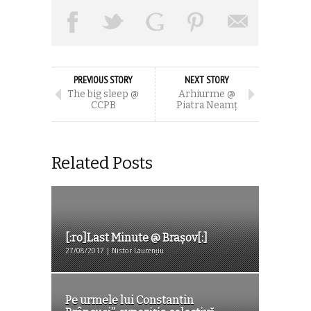
PREVIOUS STORY
NEXT STORY
The big sleep @
Arhiurme @
CCPB
Piatra Neamț
Related Posts
[:ro]Last Minute @ Brașov[:]
27/08/2017 | Nistor Laurențiu
Pe urmele lui Constantin