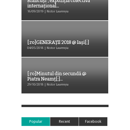
Brâncuși”, expoziția colectivă
internațional...
16/09/2019 | Nistor Laurențiu
[:ro]GENERAȚII 2018 @ Iași[:]
04/05/2018 | Nistor Laurențiu
[:ro]Minutul din secundă @
Piatra Neamț[:]...
29/10/2018 | Nistor Laurențiu
Popular
Recent
Facebook