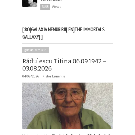
Views
7855
[:RO]GALAXIA NEMURIRII[:EN]THE IMMORTALS
GALLAXY[:]
galaxia nemuririi
Rădulescu Titina 06.09.1942 –
03.08.2026
04/08/2026 |
Nistor Laurențiu