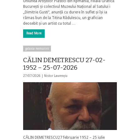
Uniunea Artiștilor Plastici din Rpmânia, Filiala Grafică
București și colectivul Muzeului Național al Satului i
„Dimitrie Gusti”, anunță cu durere în suflet și își ia
rămas bun de la Titina Rădulescu, un grafician
deosebit și un artist cu totul …
Read More
galaxia nemuririi
CĂLIN DEMETRESCU 27-02-
1952 – 25-07-2026
27/07/2026 |
Nistor Laurențiu
CĂLIN DEMETRESCU27 februarie 1952 – 25 iulie