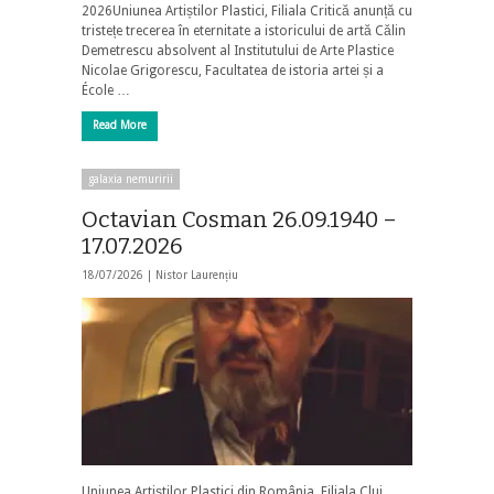
2026Uniunea Artiștilor Plastici, Filiala Critică anunță cu
tristețe trecerea în eternitate a istoricului de artă Călin
Demetrescu absolvent al Institutului de Arte Plastice
Nicolae Grigorescu, Facultatea de istoria artei și a
École …
Read More
galaxia nemuririi
Octavian Cosman 26.09.1940 –
17.07.2026
18/07/2026 |
Nistor Laurențiu
Uniunea Artiștilor Plastici din România, Filiala Cluj,